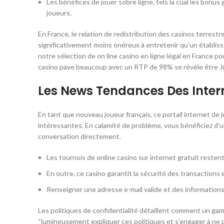
Les bénéfices de jouer sobre ligne, tels la cual les bonus 
joueurs.
En France, le relation de redistribution des casinos terrestre
significativement moins onéreux à entretenir qu’un établiss
notre sélection de on line casino en ligne légal en France p
casino paye beaucoup avec un RTP de 98% se révèle être Ju
Les News Tendances Des Intern
En tant que nouveau joueur français, ce portail internet de 
intéressantes. En calamité de problème, vous bénéficiez d’un
conversation directement.
Les tournois de online casino sur internet gratuit resten
En outre, ce casino garantit la sécurité des transactions
Renseigner une adresse e-mail valide et des information
Les politiques de confidentialité détaillent comment un gamb
“lumineusement expliquer ces politiques et s’engager à ne pa