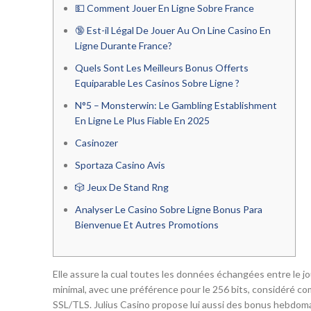
💵 Comment Jouer En Ligne Sobre France
🔞 Est-il Légal De Jouer Au On Line Casino En
Ligne Durante France?
Quels Sont Les Meilleurs Bonus Offerts
Equiparable Les Casinos Sobre Ligne ?
N°5 – Monsterwin: Le Gambling Establishment
En Ligne Le Plus Fiable En 2025
Casinozer
Sportaza Casino Avis
🎲 Jeux De Stand Rng
Analyser Le Casino Sobre Ligne Bonus Para
Bienvenue Et Autres Promotions
Elle assure la cual toutes les données échangées entre le jou
minimal, avec une préférence pour le 256 bits, considéré com
SSL/TLS. Julius Casino propose lui aussi des bonus hebdomad