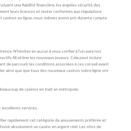
cluent una fiabilité financière, los angeles sécurité des
ement leurs licences et rester conformes aux régulations
rnet casinos en ligne, nous-mêmes avons pris durante compte
rence. N’hésitez en aucun à vous confier à l’un para nos
tifs fill attirer les nouveaux joueurs. Cela peut inclure
nt de parcourir les conditions associées à ces conseil avant
bler ainsi que que tous des nouveaux casinos sobre ligne ont
s beaucoup de casinos en trait en métropole.
t excellents services.
tifier rapidement cet catégorie de amusements préférée et
choisir absolument un casino en argent réel. Les sites de