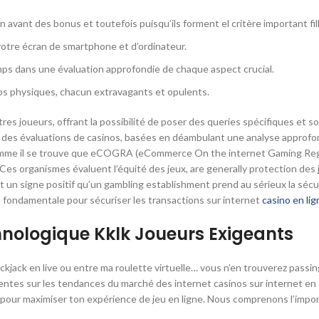
n avant des bonus et toutefois puisqu’ils forment el critère important fill
 votre écran de smartphone et d’ordinateur.
emps dans une évaluation approfondie de chaque aspect crucial.
nos physiques, chacun extravagants et opulents.
res joueurs, offrant la possibilité de poser des queries spécifiques et
et des évaluations de casinos, basées en déambulant une analyse approfo
s, comme il se trouve que eCOGRA (eCommerce On the internet Gaming Re
. Ces organismes évaluent l’équité des jeux, are generally protection des
un signe positif qu’un gambling establishment prend au sérieux la sécur
t fondamentale pour sécuriser les transactions sur internet
casino en lig
hnologique Kklk Joueurs Exigeants
kjack en live ou entre ma roulette virtuelle… vous n’en trouverez passin
écentes sur les tendances du marché des internet casinos sur internet en 
pour maximiser ton expérience de jeu en ligne. Nous comprenons l’import