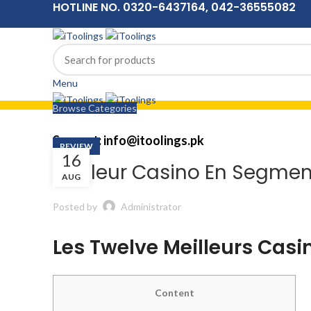
HOTLINE NO. 0320-6437164, 042-36555082
Menu
Browse Categories
Support: info@itoolings.pk
REVIEW
16
Meilleur Casino En Segmen
AUG
Posted by
Administrator
Les Twelve Meilleurs Casi
Content