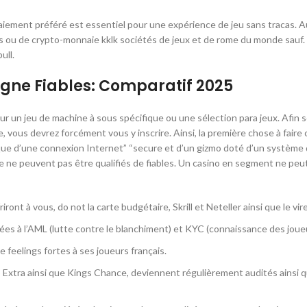
paiement préféré est essentiel pour une expérience de jeu sans tracas. 
s ou de crypto-monnaie kklk sociétés de jeux et de rome du monde sauf.
ull.
Ligne Fiables: Comparatif 2025
ur un jeu de machine à sous spécifique ou une sélection para jeux. Afin
, vous devrez forcément vous y inscrire. Ainsi, la première chose à faire c
n que d’une connexion Internet” “secure et d’un gizmo doté d’un système 
e ne peuvent pas être qualifiés de fiables. Un casino en segment ne peut
riront à vous, do not la carte budgétaire, Skrill et Neteller ainsi que le vi
iées à l’AML (lutte contre le blanchiment) et KYC (connaissance des joueu
 feelings fortes à ses joueurs français.
 Extra ainsi que Kings Chance, deviennent régulièrement audités ainsi qu