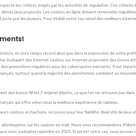
pecté les critères exigés par les autorités de régulation. Ces critères in
é dieses jeux proposés. Les casinos en ligne doivent renouveler régulièr
et juste put les joueurs. Pour établir notre top rated des meilleurs inte
ements!
stions en este temps record ainsi que dans la expression de votre préfé
, la plupart des internet casinos sur internet proposent des bonus attrac
des promotions régulières pour les cybernautes existants. Il est importa
no français, surtout quand la majorité des plateformes semblent se ressem
nt des bonus fill les 5 originel dépôts, ce que l’on ne retrouve pas dan
français qui offre selon nous la meilleure expérience de tableau.
urs casinos en hachure, reconnus pour leur fiabilité, diversité de jeux e
nt développées sur les casinos en trait. Nous vous recommandons d’iden
t que vous souhaitez rejoindre en 2025. Si tel est votre cas, vous pouvez 