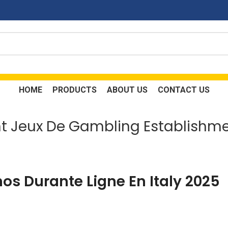
HOME
PRODUCTS
ABOUT US
CONTACT US
t Jeux De Gambling Establishme
nos Durante Ligne En Italy 2025