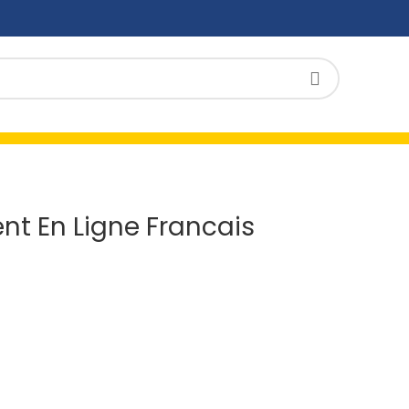
nt En Ligne Francais