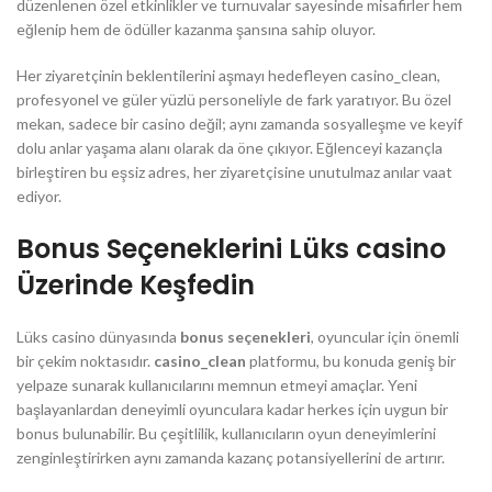
düzenlenen özel etkinlikler ve turnuvalar sayesinde misafirler hem
eğlenip hem de ödüller kazanma şansına sahip oluyor.
Her ziyaretçinin beklentilerini aşmayı hedefleyen casino_clean,
profesyonel ve güler yüzlü personeliyle de fark yaratıyor. Bu özel
mekan, sadece bir casino değil; aynı zamanda sosyalleşme ve keyif
dolu anlar yaşama alanı olarak da öne çıkıyor. Eğlenceyi kazançla
birleştiren bu eşsiz adres, her ziyaretçisine unutulmaz anılar vaat
ediyor.
Bonus Seçeneklerini Lüks casino
Üzerinde Keşfedin
Lüks casino dünyasında
bonus seçenekleri
, oyuncular için önemli
bir çekim noktasıdır.
casino_clean
platformu, bu konuda geniş bir
yelpaze sunarak kullanıcılarını memnun etmeyi amaçlar. Yeni
başlayanlardan deneyimli oyunculara kadar herkes için uygun bir
bonus bulunabilir. Bu çeşitlilik, kullanıcıların oyun deneyimlerini
zenginleştirirken aynı zamanda kazanç potansiyellerini de artırır.