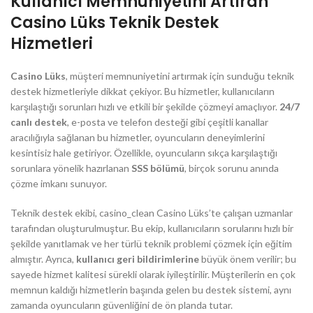
Kullanıcı Memnuniyetini Artıran
Casino Lüks Teknik Destek
Hizmetleri
Casino Lüks
, müşteri memnuniyetini artırmak için sunduğu teknik
destek hizmetleriyle dikkat çekiyor. Bu hizmetler, kullanıcıların
karşılaştığı sorunları hızlı ve etkili bir şekilde çözmeyi amaçlıyor.
24/7
canlı destek
, e-posta ve telefon desteği gibi çeşitli kanallar
aracılığıyla sağlanan bu hizmetler, oyuncuların deneyimlerini
kesintisiz hale getiriyor. Özellikle, oyuncuların sıkça karşılaştığı
sorunlara yönelik hazırlanan
SSS bölümü
, birçok sorunu anında
çözme imkanı sunuyor.
Teknik destek ekibi, casino_clean Casino Lüks’te çalışan uzmanlar
tarafından oluşturulmuştur. Bu ekip, kullanıcıların sorularını hızlı bir
şekilde yanıtlamak ve her türlü teknik problemi çözmek için eğitim
almıştır. Ayrıca,
kullanıcı geri bildirimlerine
büyük önem verilir; bu
sayede hizmet kalitesi sürekli olarak iyileştirilir. Müşterilerin en çok
memnun kaldığı hizmetlerin başında gelen bu destek sistemi, aynı
zamanda oyuncuların güvenliğini de ön planda tutar.