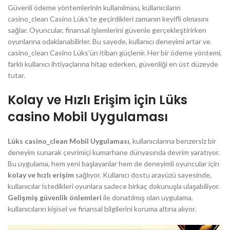
Güvenli ödeme yöntemlerinin kullanılması, kullanıcıların
casino_clean Casino Lüks’te geçirdikleri zamanın keyifli olmasını
sağlar. Oyuncular, finansal işlemlerini güvenle gerçekleştirirken
oyunlarına odaklanabilirler. Bu sayede, kullanıcı deneyimi artar ve
casino_clean Casino Lüks’ün itibarı güçlenir. Her bir ödeme yöntemi,
farklı kullanıcı ihtiyaçlarına hitap ederken, güvenliği en üst düzeyde
tutar.
Kolay ve Hızlı Erişim için Lüks
casino Mobil Uygulaması
Lüks casino_clean Mobil Uygulaması
, kullanıcılarına benzersiz bir
deneyim sunarak çevrimiçi kumarhane dünyasında devrim yaratıyor.
Bu uygulama, hem yeni başlayanlar hem de deneyimli oyuncular için
kolay ve hızlı erişim
sağlıyor. Kullanıcı dostu arayüzü sayesinde,
kullanıcılar istedikleri oyunlara sadece birkaç dokunuşla ulaşabiliyor.
Gelişmiş güvenlik önlemleri
ile donatılmış olan uygulama,
kullanıcıların kişisel ve finansal bilgilerini koruma altına alıyor.