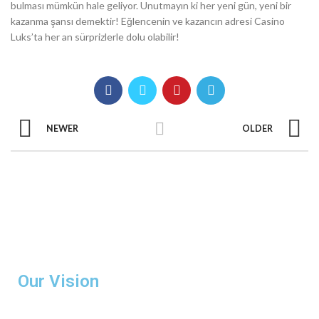
bulması mümkün hale geliyor. Unutmayın ki her yeni gün, yeni bir
kazanma şansı demektir! Eğlencenin ve kazancın adresi Casino
Luks’ta her an sürprizlerle dolu olabilir!
NEWER
OLDER
Our Vision