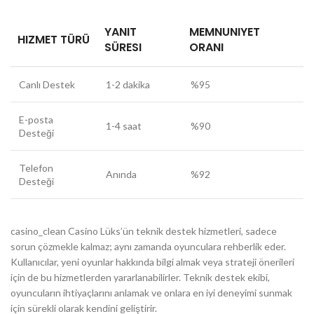
YANIT
MEMNUNIYET
HIZMET TÜRÜ
SÜRESI
ORANI
Canlı Destek
1-2 dakika
%95
E-posta
1-4 saat
%90
Desteği
Telefon
Anında
%92
Desteği
casino_clean Casino Lüks’ün teknik destek hizmetleri, sadece
sorun çözmekle kalmaz; aynı zamanda oyunculara rehberlik eder.
Kullanıcılar, yeni oyunlar hakkında bilgi almak veya strateji önerileri
için de bu hizmetlerden yararlanabilirler. Teknik destek ekibi,
oyuncuların ihtiyaçlarını anlamak ve onlara en iyi deneyimi sunmak
için sürekli olarak kendini geliştirir.