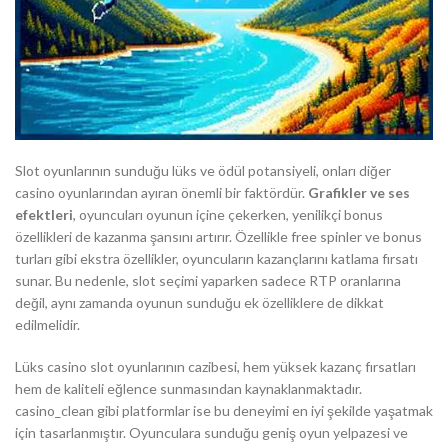
Slot oyunlarının sunduğu lüks ve ödül potansiyeli, onları diğer
casino oyunlarından ayıran önemli bir faktördür.
Grafikler ve ses
efektleri
, oyuncuları oyunun içine çekerken, yenilikçi bonus
özellikleri de kazanma şansını artırır. Özellikle free spinler ve bonus
turları gibi ekstra özellikler, oyuncuların kazançlarını katlama fırsatı
sunar. Bu nedenle, slot seçimi yaparken sadece RTP oranlarına
değil, aynı zamanda oyunun sunduğu ek özelliklere de dikkat
edilmelidir.
Lüks casino slot oyunlarının cazibesi, hem yüksek kazanç fırsatları
hem de kaliteli eğlence sunmasından kaynaklanmaktadır.
casino_clean gibi platformlar ise bu deneyimi en iyi şekilde yaşatmak
için tasarlanmıştır. Oyunculara sunduğu geniş oyun yelpazesi ve