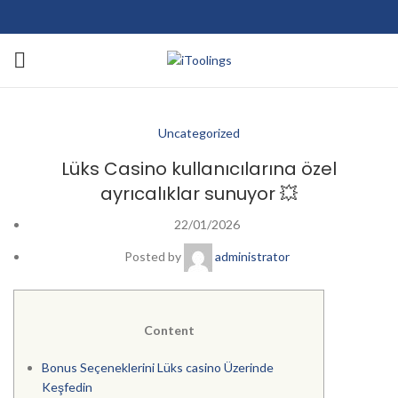
Uncategorized
Lüks Casino kullanıcılarına özel
ayrıcalıklar sunuyor 💥
22/01/2026
Posted by
administrator
Content
Bonus Seçeneklerini Lüks casino Üzerinde
Keşfedin