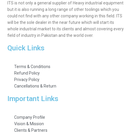
ITS is not only a general supplier of Heavy industrial equipment
but it is also running a long range of other toolings which you
could not find with any other company working in this field. ITS
will be the sole dealer in the near future which will start its
whole industrial market to its clients and almost covering every
field of industry in Pakistan and the world over.
Quick Links
Terms & Conditions
Refund Policy
Privacy Policy
Cancellations & Return
Important Links
Company Profile
Vision & Mission
Clients & Partners