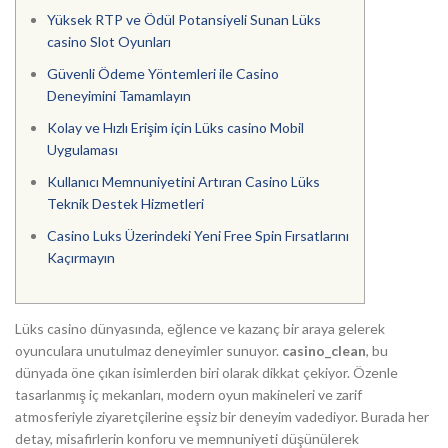
Yüksek RTP ve Ödül Potansiyeli Sunan Lüks
casino Slot Oyunları
Güvenli Ödeme Yöntemleri ile Casino
Deneyimini Tamamlayın
Kolay ve Hızlı Erişim için Lüks casino Mobil
Uygulaması
Kullanıcı Memnuniyetini Artıran Casino Lüks
Teknik Destek Hizmetleri
Casino Luks Üzerindeki Yeni Free Spin Fırsatlarını
Kaçırmayın
Lüks casino dünyasında, eğlence ve kazanç bir araya gelerek
oyunculara unutulmaz deneyimler sunuyor.
casino_clean
, bu
dünyada öne çıkan isimlerden biri olarak dikkat çekiyor. Özenle
tasarlanmış iç mekanları, modern oyun makineleri ve zarif
atmosferiyle ziyaretçilerine eşsiz bir deneyim vadediyor. Burada her
detay, misafirlerin konforu ve memnuniyeti düşünülerek