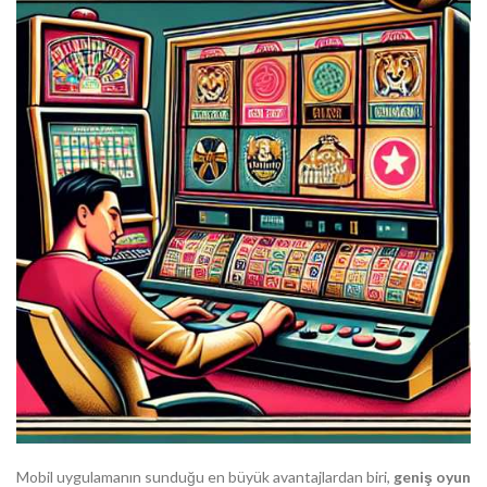
Mobil uygulamanın sunduğu en büyük avantajlardan biri,
geniş oyun