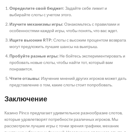
Определите свой бюджет:
Задайте себе лимит и
выбирайте слоты с учетом этого.
Изучите механизмы игры:
Ознакомьтесь с правилами и
особенностями каждой игры, чтобы понять, что вас ждет.
Ищите высокие RTP:
Слоты с высоким процентом возврата
могут предложить лучшие шансы на выигрыш.
Пробуйте разные игры:
Не бойтесь экспериментировать и
пробовать новые слоты, чтобы найти тот, который вам
понравится.
Чтите отзывы:
Изучение мнений других игроков может дать
представление о том, какие слоты стоит попробовать.
Заключение
Казино Pinco предлагает удивительное разнообразие слотов,
которые удовлетворят потребности различных игроков. Мы
рассмотрели лучшие игры с точки зрения графики, механик