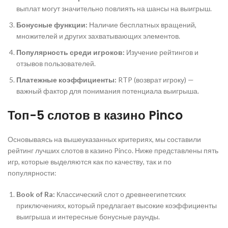
выплат могут значительно повлиять на шансы на выигрыш.
Бонусные функции:
Наличие бесплатных вращений,
множителей и других захватывающих элементов.
Популярность среди игроков:
Изучение рейтингов и
отзывов пользователей.
Платежные коэффициенты:
RTP (возврат игроку) —
важный фактор для понимания потенциала выигрыша.
Топ-5 слотов в казино Pinco
Основываясь на вышеуказанных критериях, мы составили
рейтинг лучших слотов в казино Pinco. Ниже представлены пять
игр, которые выделяются как по качеству, так и по
популярности:
Book of Ra:
Классический слот о древнеегипетских
приключениях, который предлагает высокие коэффициенты
выигрыша и интересные бонусные раунды.