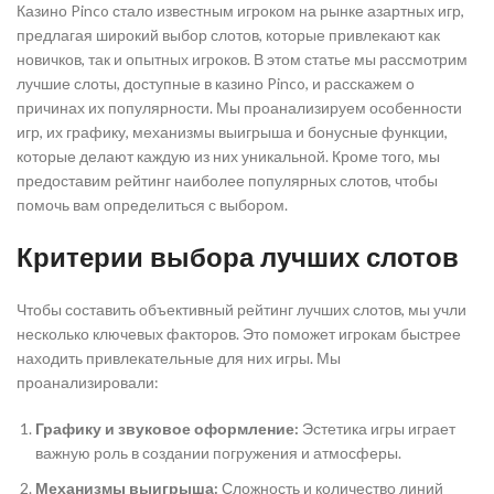
Казино Pinco стало известным игроком на рынке азартных игр,
предлагая широкий выбор слотов, которые привлекают как
новичков, так и опытных игроков. В этом статье мы рассмотрим
лучшие слоты, доступные в казино Pinco, и расскажем о
причинах их популярности. Мы проанализируем особенности
игр, их графику, механизмы выигрыша и бонусные функции,
которые делают каждую из них уникальной. Кроме того, мы
предоставим рейтинг наиболее популярных слотов, чтобы
помочь вам определиться с выбором.
Критерии выбора лучших слотов
Чтобы составить объективный рейтинг лучших слотов, мы учли
несколько ключевых факторов. Это поможет игрокам быстрее
находить привлекательные для них игры. Мы
проанализировали:
Графику и звуковое оформление:
Эстетика игры играет
важную роль в создании погружения и атмосферы.
Механизмы выигрыша:
Сложность и количество линий