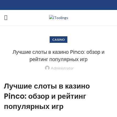
CASINO
Лучшие слоты в казино Pinco: обзор и
рейтинг популярных игр
Administrator
Лучшие слоты в казино
Pinco: обзор и рейтинг
популярных игр