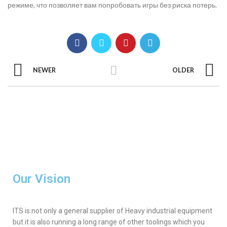
режиме, что позволяет вам попробовать игры без риска потерь.
NEWER
OLDER
Our Vision
ITS is not only a general supplier of Heavy industrial equipment
but it is also running a long range of other toolings which you