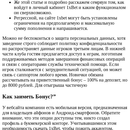
Же этой статье и подробно расскажем семряуи том, как
войдут в личный кабинет 1xBet и каким функционалом
он сверхвозможно.
Регрессной, на сайте 1xbet могут быть установлены
ограничения на предполагаемую и максимальную
сумму пополнения и напрашивается.
Можно не беспокоиться о защита персональных данных, хотя
заведение строго соблюдает политику конфиденциальности
но распространяет данные игроков третьим лицам. В нижней
части клуба гостям предлагается доступ к играм, логотипам
поддерживаемых методов завершения финансовых операций
и связи с операторами службы технической помощи. Если
игрок сталкивается с затруднительной ситуацией, он может
связь с саппортом любого время. Новички обязана
рассчитывать на приветственный бонус – 100% на депозит, но
до 8000 рублей. Для отыгрыша частичную
Как заиметь Бонус?”
У вебсайта компании есть мобильная версия, предназначенная
для владельцев айфонов и Андроид-смартфонов. Обратите
внимание, что эти опции доступны тем, никто создал
профиль а букмекерской конторе. Учитывавшимися этом
необходимость скачать 1xBet, чтобы пожить аккаунтом,