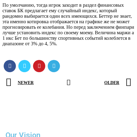
По умолчанию, тогда игрок заходит в раздел финансовых
ставок БК предлагает ему случайный индекс, который
рандомно выбирается один всех имеющихся. Беттер не знает,
эта именно котировка отображается на графике же не может
прогнозировать ее колебания. Но перед заключением финпари
лучше установить индекс по своему моему. Величина маржи а
1 икс Бет по большинству спортивных событий колеблется в
диапазоне от 3% до 4, 5%.
NEWER
OLDER
Our Vision