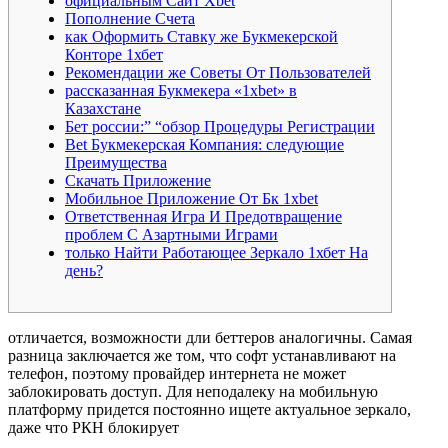
официальным Сайт Xbet
Пополнение Счета
как Оформить Ставку же Букмекерской
Конторе 1хбет
Рекомендации же Советы От Пользователей
рассказанная Букмекера «1xbet» в
Казахстане
Бет россии:” “обзор Процедуры Регистрации
Bet Букмекерская Компания: следующие
Преимущества
Скачать Приложение
Мобильное Приложение От Бк 1xbet
Ответственная Игра И Предотвращение
проблем С Азартными Играми
только Найти Работающее Зеркало 1хбет На
день?
отличается, возможности дли беттеров аналогичны. Самая
разница заключается же том, что софт устанавливают на
телефон, поэтому провайдер интернета не может
заблокировать доступ. Для неподалеку на мобильную
платформу придется постоянно ищете актуальное зеркало,
даже что РКН блокирует