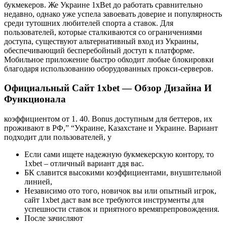
букмекеров. Же Украине 1xBet до работать сравнительно
недавно, однако уже успела завоевать доверие и популярность
среди тутошних любителей спорта а ставок. Для
пользователей, которые сталкиваются со ограничениями
доступа, существуют альтернативный вход из Украины,
обеспечивающий бесперебойный доступ к платформе.
Мобильное приложение быстро обходит любые блокировки
благодаря использованию оборудованных прокси-серверов.
Официальный Сайт 1xbet — Обзор Дизайна И
Функционала
коэффициентом от 1. 40. Bonus доступным для беттеров, их
проживают в РФ,” “Украине, Казахстане и Украине. Вариант
подходит дли пользователей, у
Если сами ищете надежную букмекерскую контору, то
1xbet – отличный вариант ддя вас.
БК славится высокими коэффициентами, внушительной
линией,
Независимо ото того, новичок вы или опытный игрок,
сайт 1xbet даст вам все требуются инструменты для
успешности ставок и приятного времяпрепровождения.
После зачисляют