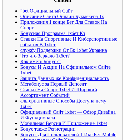
Content
“bet Официальный Сайт
Описание Сайта Онлайн Букмекера 1х
Приложения 1 конце Бет Для Ставок На
Спорт
Бонусная Программа 1хбет Кз
Ставки На Спортивные И Киберспортивные
события В 1хбет
службу Поддержки От Бк 1xbet Украина
Что что Зеркало 1хбет?
Как иметь Бонус?”
Бонусы И Акции На Официальном Сайте
1xbet
Защита Данных же Конфиденциальность
Мегабонус за Первый Депозит
Ставки На Спорт 1xbet И Широкий
Ассортимент Событий
альтернативные Способы Доступа нему
1хбет
Официальный Сайт 1xbet — Обзор Дизайна
И Функционала
Мобильная Версия И Приложение 1xbet
Бонус также Регистрации
Бонусы Для Пользователей 1 Икс Бет Mobile