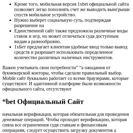
Кроме того, мобильная версия 1xbet официальной сайта
позволяет легко пополнять счет же выводить выигрыши
спустя мобильное устройство.
Нужно выберет социальную суть, подтверждая
разрешение на
Единственной сайт также предложила различные виды
ставок и игр, но может отличаться судя доступным
видам а разнообразию.
1хБет предлагает клиентам удобные ввод только вывод
средств и разрешает использовать определенное
количество различных наличных инструментов.
Важен учитывать свои потребности” “а ожидания от
букмекерской конторы, чтобы сделали правильный выбор.
Mobile сайт буквально работает со всеми браузерами, которые
существуют. И адаптивной платформе были возможности
официального сайта, отсутствуют
“bet Официальный Сайт
начальная верификация, которая обязательная для проведения
денежные операций. Чтобы проходит верификацию, которая
сняла все ограничения судя ставкам и финансовым
операциям, следует осуществить загрузку документов а