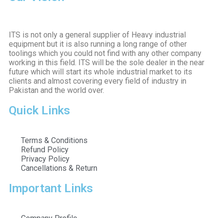
ITS is not only a general supplier of Heavy industrial
equipment but it is also running a long range of other
toolings which you could not find with any other company
working in this field. ITS will be the sole dealer in the near
future which will start its whole industrial market to its
clients and almost covering every field of industry in
Pakistan and the world over.
Quick Links
Terms & Conditions
Refund Policy
Privacy Policy
Cancellations & Return
Important Links