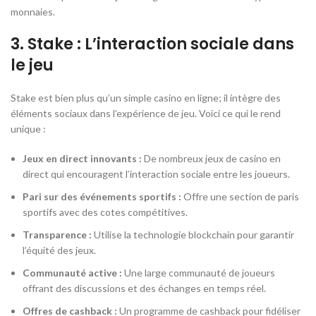
monnaies.
3. Stake : L’interaction sociale dans
le jeu
Stake est bien plus qu’un simple casino en ligne; il intègre des
éléments sociaux dans l’expérience de jeu. Voici ce qui le rend
unique :
Jeux en direct innovants :
De nombreux jeux de casino en
direct qui encouragent l’interaction sociale entre les joueurs.
Pari sur des événements sportifs :
Offre une section de paris
sportifs avec des cotes compétitives.
Transparence :
Utilise la technologie blockchain pour garantir
l’équité des jeux.
Communauté active :
Une large communauté de joueurs
offrant des discussions et des échanges en temps réel.
Offres de cashback :
Un programme de cashback pour fidéliser