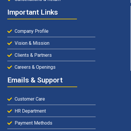
Important Links
Company Profile
Vision & Mission
Clients & Partners
Careers & Openings
Emails & Support
Customer Care
HR Department
Payment Methods