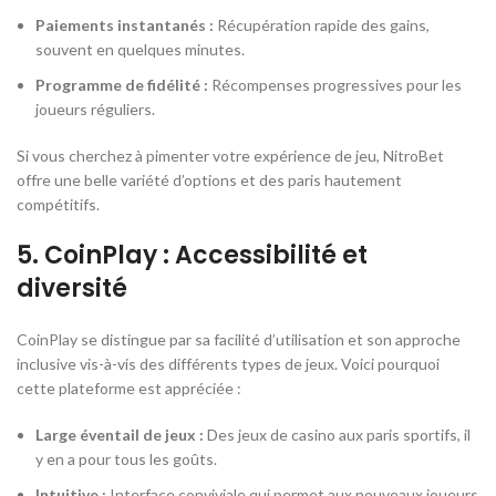
Paiements instantanés :
Récupération rapide des gains,
souvent en quelques minutes.
Programme de fidélité :
Récompenses progressives pour les
joueurs réguliers.
Si vous cherchez à pimenter votre expérience de jeu, NitroBet
offre une belle variété d’options et des paris hautement
compétitifs.
5. CoinPlay : Accessibilité et
diversité
CoinPlay se distingue par sa facilité d’utilisation et son approche
inclusive vis-à-vis des différents types de jeux. Voici pourquoi
cette plateforme est appréciée :
Large éventail de jeux :
Des jeux de casino aux paris sportifs, il
y en a pour tous les goûts.
Intuitive :
Interface conviviale qui permet aux nouveaux joueurs