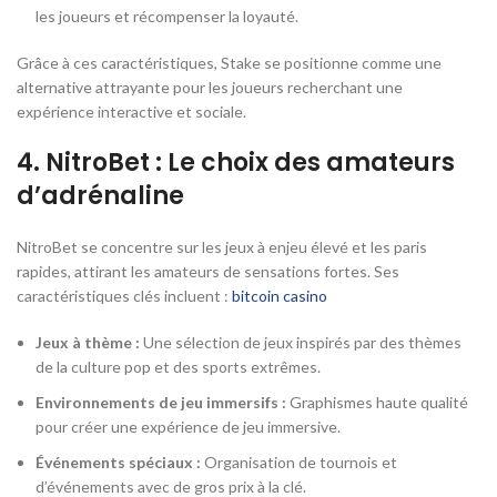
les joueurs et récompenser la loyauté.
Grâce à ces caractéristiques, Stake se positionne comme une
alternative attrayante pour les joueurs recherchant une
expérience interactive et sociale.
4. NitroBet : Le choix des amateurs
d’adrénaline
NitroBet se concentre sur les jeux à enjeu élevé et les paris
rapides, attirant les amateurs de sensations fortes. Ses
caractéristiques clés incluent :
bitcoin casino
Jeux à thème :
Une sélection de jeux inspirés par des thèmes
de la culture pop et des sports extrêmes.
Environnements de jeu immersifs :
Graphismes haute qualité
pour créer une expérience de jeu immersive.
Événements spéciaux :
Organisation de tournois et
d’événements avec de gros prix à la clé.