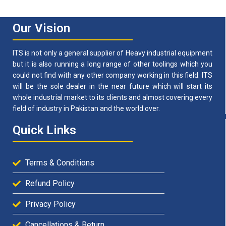
Our Vision
ITS is not only a general supplier of Heavy industrial equipment
but it is also running a long range of other toolings which you
could not find with any other company working in this field. ITS
will be the sole dealer in the near future which will start its
whole industrial market to its clients and almost covering every
field of industry in Pakistan and the world over.
Quick Links
Terms & Conditions
Refund Policy
Privacy Policy
Cancellations & Return