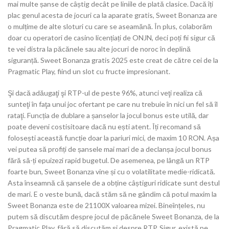
mai multe șanse de câștig decât pe liniile de plată clasice. Dacă îți
plac genul acesta de jocuri ca la aparate gratis, Sweet Bonanza are
o mulțime de alte sloturi cu care se aseamănă. În plus, colaborăm
doar cu operatori de casino licențiați de ONJN, deci poți fii sigur că
te vei distra la păcănele sau alte jocuri de noroc în deplină
siguranță. Sweet Bonanza gratis 2025 este creat de către cei de la
Pragmatic Play, fiind un slot cu fructe impresionant.
Şi dacă adăugaţi şi RTP-ul de peste 96%, atunci veţi realiza că
sunteţi în faţa unui joc ofertant pe care nu trebuie în nici un fel să îl
rataţi. Funcția de dublare a șanselor la jocul bonus este utilă, dar
poate deveni costisitoare dacă nu ești atent. Îți recomand să
folosești această funcție doar la pariuri mici, de maxim 10 RON. Așa
vei putea să profiți de șansele mai mari de a declanșa jocul bonus
fără să-ți epuizezi rapid bugetul. De asemenea, pe lângă un RTP
foarte bun, Sweet Bonanza vine și cu o volatilitate medie-ridicată.
Asta înseamnă că șansele de a obține câștiguri ridicate sunt destul
de mari. E o veste bună, dacă stăm să ne gândim că potul maxim la
Sweet Bonanza este de 21100X valoarea mizei. Bineînțeles, nu
putem să discutăm despre jocul de păcănele Sweet Bonanza, de la
Pragmatic Play, fără să discutăm și despre RTP. Sigur, există pe