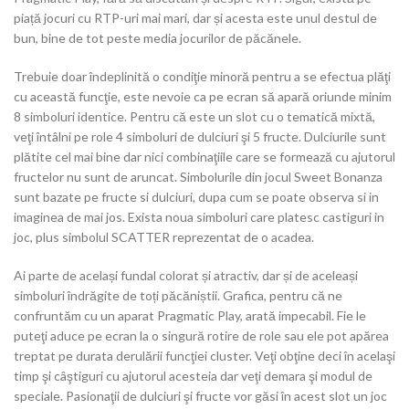
piață jocuri cu RTP-uri mai mari, dar și acesta este unul destul de
bun, bine de tot peste media jocurilor de păcănele.
Trebuie doar îndeplinită o condiţie minoră pentru a se efectua plăţi
cu această funcţie, este nevoie ca pe ecran să apară oriunde minim
8 simboluri identice. Pentru că este un slot cu o tematică mixtă,
veţi întâlni pe role 4 simboluri de dulciuri şi 5 fructe. Dulciurile sunt
plătite cel mai bine dar nici combinaţiile care se formează cu ajutorul
fructelor nu sunt de aruncat. Simbolurile din jocul Sweet Bonanza
sunt bazate pe fructe si dulciuri, dupa cum se poate observa si in
imaginea de mai jos. Exista noua simboluri care platesc castiguri in
joc, plus simbolul SCATTER reprezentat de o acadea.
Ai parte de același fundal colorat și atractiv, dar și de aceleași
simboluri îndrăgite de toți păcăniștii. Grafica, pentru că ne
confruntăm cu un aparat Pragmatic Play, arată impecabil. Fie le
puteţi aduce pe ecran la o singură rotire de role sau ele pot apărea
treptat pe durata derulării funcţiei cluster. Veţi obţine deci în acelaşi
timp şi câştiguri cu ajutorul acesteia dar veţi demara şi modul de
speciale. Pasionaţii de dulciuri şi fructe vor găsi în acest slot un joc