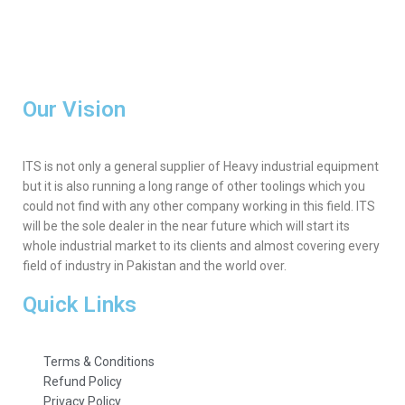
Our Vision
ITS is not only a general supplier of Heavy industrial equipment
but it is also running a long range of other toolings which you
could not find with any other company working in this field. ITS
will be the sole dealer in the near future which will start its
whole industrial market to its clients and almost covering every
field of industry in Pakistan and the world over.
Quick Links
Terms & Conditions
Refund Policy
Privacy Policy