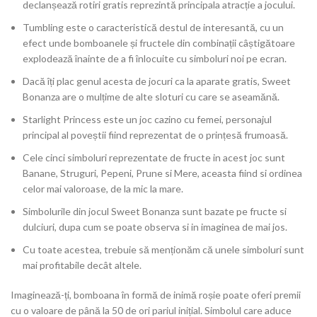
declanșează rotiri gratis reprezintă principala atracție a jocului.
Tumbling este o caracteristică destul de interesantă, cu un
efect unde bomboanele și fructele din combinații câștigătoare
explodează înainte de a fi înlocuite cu simboluri noi pe ecran.
Dacă îți plac genul acesta de jocuri ca la aparate gratis, Sweet
Bonanza are o mulțime de alte sloturi cu care se aseamănă.
Starlight Princess este un joc cazino cu femei, personajul
principal al poveștii fiind reprezentat de o prințesă frumoasă.
Cele cinci simboluri reprezentate de fructe in acest joc sunt
Banane, Struguri, Pepeni, Prune si Mere, aceasta fiind si ordinea
celor mai valoroase, de la mic la mare.
Simbolurile din jocul Sweet Bonanza sunt bazate pe fructe si
dulciuri, dupa cum se poate observa si in imaginea de mai jos.
Cu toate acestea, trebuie să menționăm că unele simboluri sunt
mai profitabile decât altele.
Imaginează-ți, bomboana în formă de inimă roșie poate oferi premii
cu o valoare de până la 50 de ori pariul inițial. Simbolul care aduce