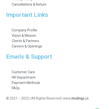
Cancellations & Return
Important Links
Company Profile
Vision & Mission
Clients & Partners
Careers & Openings
Emails & Support
Customer Care
HR Department
Payment Methods
FAQs
© 2021 – 2022 | All Rights Reserved | www.
itoolings
.pk