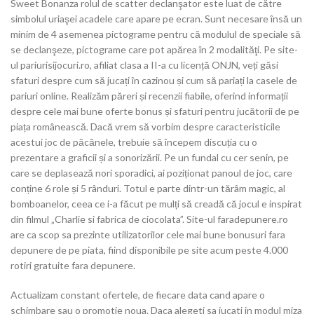
Sweet Bonanza rolul de scatter declanşator este luat de către
simbolul uriaşei acadele care apare pe ecran. Sunt necesare însă un
minim de 4 asemenea pictograme pentru că modulul de speciale să
se declanşeze, pictograme care pot apărea în 2 modalităţi. Pe site-
ul pariurisijocuri.ro, afiliat clasa a II-a cu licență ONJN, veți găsi
sfaturi despre cum să jucați în cazinou și cum să pariați la casele de
pariuri online. Realizăm păreri și recenzii fiabile, oferind informații
despre cele mai bune oferte bonus și sfaturi pentru jucătorii de pe
piața românească. Dacă vrem să vorbim despre caracteristicile
acestui joc de păcănele, trebuie să începem discuția cu o
prezentare a graficii și a sonorizării. Pe un fundal cu cer senin, pe
care se deplasează nori sporadici, ai poziționat panoul de joc, care
conține 6 role și 5 rânduri. Totul e parte dintr-un tărâm magic, al
bomboanelor, ceea ce i-a făcut pe mulți să creadă că jocul e inspirat
din filmul „Charlie si fabrica de ciocolata”. Site-ul faradepunere.ro
are ca scop sa prezinte utilizatorilor cele mai bune bonusuri fara
depunere de pe piata, fiind disponibile pe site acum peste 4.000
rotiri gratuite fara depunere.
Actualizam constant ofertele, de fiecare data cand apare o
schimbare sau o promotie noua. Daca alegeti sa jucati in modul miza