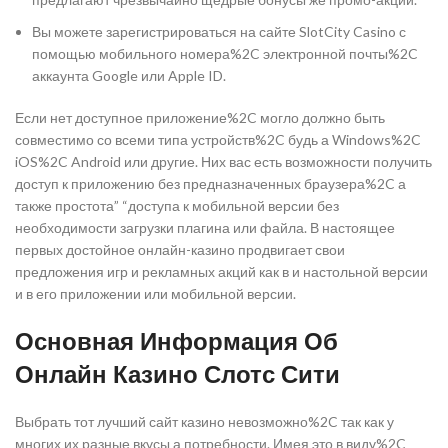
Вы можете зарегистрироваться на сайте SlotCity Casino с
помощью мобильного номера%2C электронной почты%2C
аккаунта Google или Apple ID.
Если нет доступное приложение%2C могло должно быть
совместимо со всеми типа устройств%2C будь а Windows%2C
iOS%2C Android или другие. Них вас есть возможности получить
доступ к приложению без предназначенных браузера%2C а
также простота” “доступа к мобильной версии без
необходимости загрузки плагина или файла. В настоящее
первых достойное онлайн-казино продвигает свои
предложения игр и рекламных акций как в и настольной версии
и в его приложении или мобильной версии.
Основная Информация Об
Онлайн Казино Слотс Сити
Выбрать тот лучший сайт казино невозможно%2C так как у
многих их разные вкусы а потребности. Имея это в виду%2C