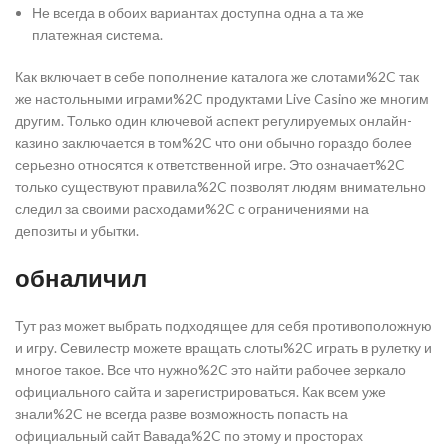
Не всегда в обоих вариантах доступна одна а та же
платежная система.
Как включает в себе пополнение каталога же слотами%2C так
же настольными играми%2C продуктами Live Casino же многим
другим. Только один ключевой аспект регулируемых онлайн-
казино заключается в том%2C что они обычно гораздо более
серьезно относятся к ответственной игре. Это означает%2C
только существуют правила%2C позволят людям внимательно
следил за своими расходами%2C с ограничениями на
депозиты и убытки.
обналичил
Тут раз может выбрать подходящее для себя противоположную
и игру. Севилестр можете вращать слоты%2C играть в рулетку и
многое такое. Все что нужно%2C это найти рабочее зеркало
официального сайта и зарегистрироваться. Как всем уже
знали%2C не всегда разве возможность попасть на
официальный сайт Вавада%2C по этому и просторах