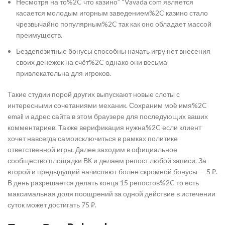
Несмотря на то%2C что казино” “Vavada com является
касается молодым игорным заведением%2C казино стало
чрезвычайно популярным%2C так как оно обладает массой
преимуществ.
Бездепозитные бонусы способны начать игру нет внесения
своих денежек на счёт%2C однако они весьма
привлекательна для игроков.
Такие студии порой других выпускают новые слоты с
интересными сочетаниями механик. Сохраним моё имя%2C
email и адрес сайта в этом браузере для последующих ваших
комментариев. Также верификация нужна%2C если клиент
хочет навсегда самоисключиться в рамках политике
ответственной игры. Далее заходим в официальное
сообщество площадки ВК и делаем репост любой записи. За
второй и предыдущий начисляют более скромной бонусы — 5 ₽.
В день разрешается делать конца 15 репостов%2C то есть
максимальная доля поощрений за одной действие в истечении
суток может достигать 75 ₽.