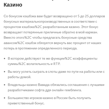
Казино
Со бонусом кэшбэка вам будет возвращено от 5 до 25 долларов
бонусных материальнопроизводственных в соответствии с
процентом кэшбэка%2C разработанным казино. Этот бонус
возвращает потерянные приличные обратно в мой карман.
Вместо этого%2C чтобы предлагать бонусные средства
авансом%2C кэшбэк обязуется вернуть вас процент от наших
потерь в протяжении определенного периода.
В котором действуют те же функции%2C коэффициенты
суммы%2C волатильность и RTP.
Вы могу успеть сыграть в слоты даже по пути на работы или с
работы домой.
Владельцы казино Вавада обязались соглашения с лучшими
разработчиками софта ддя онлайн-гемблинга.
Большинство игроков казино в России быть получить
приветственный бонус.