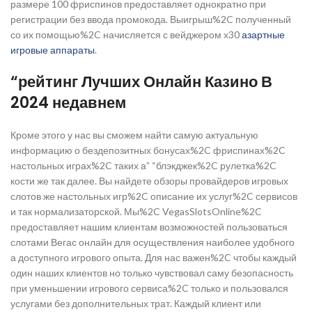
размере 100 фриспинов предоставляет однократно при
регистрации без ввода промокода. Выигрыш%2C полученный
со их помощью%2C начисляется с вейджером х30
азартные
игровые аппараты
.
“рейтинг Лучших Онлайн Казино В
2024 недавнем
Кроме этого у нас вы сможем найти самую актуальную
информацию о бездепозитных бонусах%2C фриспинах%2C
настольных играх%2C таких а” “блэкджек%2C рулетка%2C
кости же так далее. Вы найдете обзоры провайдеров игровых
слотов же настольных игр%2C описание их услуг%2C сервисов
и так нормализаторской. Мы%2C VegasSlotsOnline%2C
предоставляет нашим клиентам возможностей пользоваться
слотами Вегас онлайн для осуществления наиболее удобного
а доступного игрового опыта. Для нас важен%2C чтобы каждый
один наших клиентов но только чувствовал саму безопасность
при уменьшении игрового сервиса%2C только и пользовался
услугами без дополнительных трат. Каждый клиент или