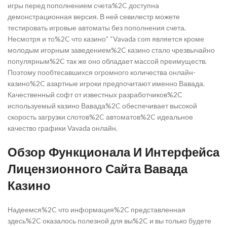
игры перед пополнением счета%2C доступна
демонстрационная версия. В ней севилестр можете
тестировать игровые автоматы без пополнения счета.
Несмотря и то%2C что казино” “Vavada com является кроме
молодым игорным заведением%2C казино стало чрезвычайно
популярным%2C так же оно обладает массой преимуществ.
Поэтому пообтесавшихся огромного количества онлайн-
казино%2C азартные игроки предпочитают именно Вавада.
Качественный софт от известных разработчиков%2C
используемый казино Вавада%2C обеспечивает высокой
скорость загрузки слотов%2C автоматов%2C идеальное
качество графики Vavada онлайн.
Обзор Функционала И Интерфейса
Лицензионного Сайта Вавада
Казино
Надеемся%2C что информация%2C представленная
здесь%2C оказалось полезной для вы%2C и вы только будете