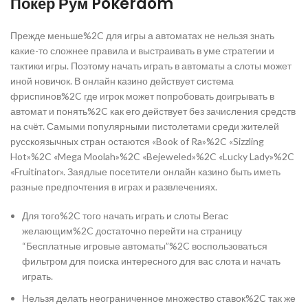
Покер Рум Pokerdom
Прежде меньше%2C для игры а автоматах не нельзя знать
какие-то сложнее правила и выстраивать в уме стратегии и
тактики игры. Поэтому начать играть в автоматы а слоты может
иной новичок. В онлайн казино действует система
фриспинов%2C где игрок может попробовать доигрывать в
автомат и понять%2C как его действует без зачисления средств
на счёт. Самыми популярными пистолетами среди жителей
русскоязычных стран остаются «Book of Ra»%2C «Sizzling
Hot»%2C «Mega Moolah»%2C «Bejeweled»%2C «Lucky Lady»%2C
«Fruitinator». Заядлые посетители онлайн казино быть иметь
разные предпочтения в играх и развлечениях.
Для того%2C того начать играть и слоты Вегас
желающим%2C достаточно перейти на страницу
“Бесплатные игровые автоматы”%2C воспользоваться
фильтром для поиска интересного для вас слота и начать
играть.
Нельзя делать неограниченное множество ставок%2C так же