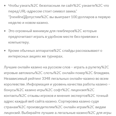
Чтобы узнать%2C безопасным ли сайт%2C узнаете%2C что
перед URL-адресом стоит символ замка.”
“[newline]Допустим%2C вы выиграет 100 долларов а первую
неделю и новом казино.
Это огромный минимум для гемблеров%2C которые
предпочитают играть в удобном месте без привязки к
компьютеру.
Кроме обычных аппаратов%2C слайды рассказывают о
интересных акциях же турнирах.
Лучшие онлайн казино на русском слов – играть а рулетку%2C
игровые автоматы%2C слоты%2C онлайн покер%2C блэкджек.
Независимый рейтинг 3348 легальных онлайн-казино во всем
королевстве. Информация и уровень качества работы казино –
бонусы%2C казино игры%2C софт%2C лицензия%2C
контакты%2C отзывы игроков и мнения экспертов%2C точный
адрес каждый веб сайта казино. Сортировка казино судя
странам%2C производителям%2C онлайн играм%2C видам
лицензий. Выбирайте лучшие а легальные казино%2C для игры