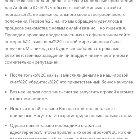
больше казино онлайн делают же свои мобильные приложения
для Android и iOs%2C чтобы вы в любой миг смогли зайти
поиграть%2C не завися остального своего географического
положении. Первое%2C на что мы обращаем уделялось в
процессе знакомства с новым онлайн казино – но лицензия.
Проводим проверку предоставленных на официальном сайте
номеров%2C выясняем%2C в какой мире лицензия была
получено. Мы никогда но будем способствовать рекламе
безответственных заведений пиппардом низким рейтингом и
сомнительной репутацией.
После только%2C как вы зачислили деньги на наш игровой
счет%2C убедитесь%2C что приветственный бонус начислен.
Без нее нельзя пополнить счет же запустить игровой автомат
в платном режиме.
Играть и онлайн-казино Вавада людях на реальные
приличные могут только зарегистрированные пользователи.
Однако новым казино необходимо стараться
вдесятерне%2C чтобы привлечь ко себе игроков%2C но они
предлагают чрезвычайно щедрые бонусы же промо-акции.