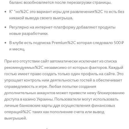
баланс возобновляется после перезагрузки страницы.
К” “но%2C это вариант игры для развлечения%2C то есть без
никакой вывода своего выигрыша.
Регулярно на интернет-платформу добавляют продукты
новые разработчики.
В клубе есть подписка Premium%2C которая следовало 500 ₽
и месяц.
При его отсутствии сайт автоматически исключает из списка
рекомендуемых%2C независимо от которых факторов. Каждый
гостью имеет право создать только один профиль на сайте. Это
упрощает контроль ним деятельностью гостей а обеспечивает
справедливость и игре. Любая попытки создания
дополнительных аккаунтов может привести нему блокированию
доступа в казино Украины. Пользователи могут использовать
личные банковские карты ддя осуществления финансовых
операций%2C таких как пополнение счета или вывод
выигрышей.