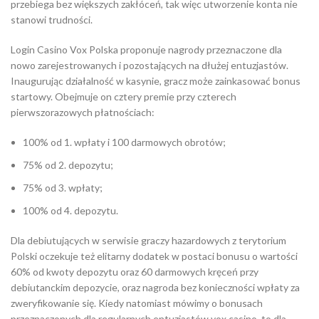
przebiega bez większych zakłóceń, tak więc utworzenie konta nie
stanowi trudności.
Login Casino Vox Polska proponuje nagrody przeznaczone dla
nowo zarejestrowanych i pozostających na dłużej entuzjastów.
Inaugurując działalność w kasynie, gracz może zainkasować bonus
startowy. Obejmuje on cztery premie przy czterech
pierwszorazowych płatnościach:
100% od 1. wpłaty i 100 darmowych obrotów;
75% od 2. depozytu;
75% od 3. wpłaty;
100% od 4. depozytu.
Dla debiutujących w serwisie graczy hazardowych z terytorium
Polski oczekuje też elitarny dodatek w postaci bonusu o wartości
60% od kwoty depozytu oraz 60 darmowych kręceń przy
debiutanckim depozycie, oraz nagroda bez konieczności wpłaty za
zweryfikowanie się. Kiedy natomiast mówimy o bonusach
przeznaczonych dla regularnych entuzjastów vox casino, to dla