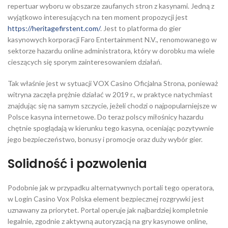
repertuar wyboru w obszarze zaufanych stron z kasynami. Jedną z
wyjątkowo interesujących na ten moment propozycji jest
https://heritagefirstent.com/
. Jest to platforma do gier
kasynowych korporacji Faro Entertainment N.V., renomowanego w
sektorze hazardu online administratora, który w dorobku ma wiele
cieszących się sporym zainteresowaniem działań.
Tak właśnie jest w sytuacji VOX Casino Oficjalna Strona, ponieważ
witryna zaczęła prężnie działać w 2019 r., w praktyce natychmiast
znajdując się na samym szczycie, jeżeli chodzi o najpopularniejsze w
Polsce kasyna internetowe. Do teraz polscy miłośnicy hazardu
chętnie spoglądają w kierunku tego kasyna, oceniając pozytywnie
jego bezpieczeństwo, bonusy i promocje oraz duży wybór gier.
Solidność i pozwolenia
Podobnie jak w przypadku alternatywnych portali tego operatora,
w Login Casino Vox Polska element bezpiecznej rozgrywki jest
uznawany za priorytet. Portal operuje jak najbardziej kompletnie
legalnie, zgodnie z aktywną autoryzacją na gry kasynowe online,