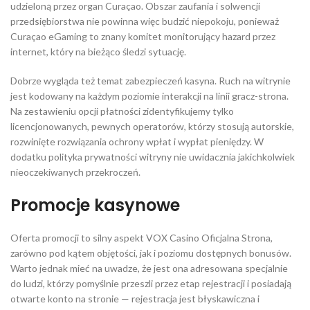
udzieloną przez organ Curaçao. Obszar zaufania i solwencji
przedsiębiorstwa nie powinna więc budzić niepokoju, ponieważ
Curaçao eGaming to znany komitet monitorujący hazard przez
internet, który na bieżąco śledzi sytuację.
Dobrze wygląda też temat zabezpieczeń kasyna. Ruch na witrynie
jest kodowany na każdym poziomie interakcji na linii gracz-strona.
Na zestawieniu opcji płatności zidentyfikujemy tylko
licencjonowanych, pewnych operatorów, którzy stosują autorskie,
rozwinięte rozwiązania ochrony wpłat i wypłat pieniędzy. W
dodatku polityka prywatności witryny nie uwidacznia jakichkolwiek
nieoczekiwanych przekroczeń.
Promocje kasynowe
Oferta promocji to silny aspekt VOX Casino Oficjalna Strona,
zarówno pod kątem objętości, jak i poziomu dostępnych bonusów.
Warto jednak mieć na uwadze, że jest ona adresowana specjalnie
do ludzi, którzy pomyślnie przeszli przez etap rejestracji i posiadają
otwarte konto na stronie — rejestracja jest błyskawiczna i