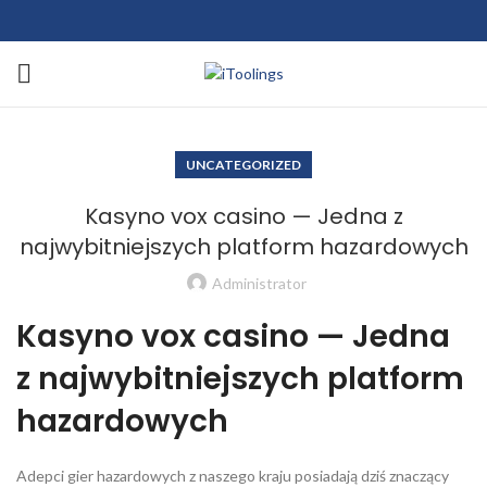
UNCATEGORIZED
Kasyno vox casino — Jedna z
najwybitniejszych platform hazardowych
Administrator
Kasyno vox casino — Jedna
z najwybitniejszych platform
hazardowych
Adepci gier hazardowych z naszego kraju posiadają dziś znaczący