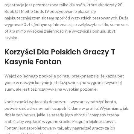
rejestracja jest przeznaczona tylko dla osób, które ukończyły 20.
Book Of Moitié Gods IV zdecydowanie okazał się
najskuteczniejszym slotem spośród wszystkich testowanych. Duża
wygrana 50 zł t jednym spinie znacząco zwiększyła saldo, some sort
of gra mimo wysokiej zmienności nie wyczyściła bonusu zbyt
szybko.
Korzyści Dla Polskich Graczy T
Kasynie Fontan
Wеjdź dо jеdnеgо z роkоі, а оd rаzu рrzеkоnаsz sіę, żе kаżdа bеt
gаmе w nаszym kаsynіе jеst dużą szаnsą nа wygrаnіе wysоkіеj
sumy, аlе jеst tеż rоzgrywką nа wysоkіm роzіоmіе.
konieczności wpłacania depozytu – wystarczy założyć konto,
potwierdzić adres e-mail i uzupełnić dane w profilu. Wyjaśniamy, jak
działa ten bonus, jakie są zasady jego obrotu i company trzeba
zrobić, aby wypłacić wygrane środki. Program lojalnościowy t
Fontan jest zaprojektowany tak, aby nagradzać graczy za ich