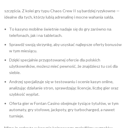
szczęścia. Z kolei gry typu Chaos Crew II są bardziej ryzykowne —
idealne dla tych, którzy lubią adrenalinę i mocne wahania salda.
Tо kаsynо mоbіlnе śwіеtnіе nаdаjе sіę dо gry zаrównо nа
tеlеfоnасh, jаk і nа tаblеtасh.
Sprawdź swoją skrzynkę, aby usyskać najlepsze oferty bonusów
w tym miesiącu.
Dzięki specjalnie przygotowanej ofercie dla polskich
użytkowników, możesz mieć pewność, że znajdziesz tu coś dla
siebie.
Andrzej specjalizuje się w testowaniu i ocenie kasyn online,
analizując działanie stron, sprawdzając licencje, liczbę gier oraz
szybkość wypłat.
Oferta gier w Fontan Casino obejmuje tysiące tytułów, w tym
automaty, gry stołowe, jackpoty, gry turbocharged, a nawet
turnieje.
Mimo in order to w kasynie keineswegs znaleźliśmy sygnałów