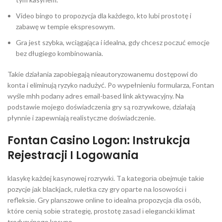
Video bingo to propozycja dla każdego, kto lubi prostotę i
zabawę w tempie ekspresowym.
Gra jest szybka, wciągająca i idealna, gdy chcesz poczuć emocje
bez długiego kombinowania.
Takie działania zapobiegają nieautoryzowanemu dostępowi do
konta i eliminują ryzyko nadużyć. Po wypełnieniu formularza, Fontan
wyśle mhh podany adres email-based link aktywacyjny. Na
podstawie mojego doświadczenia gry są rozrywkowe, działają
płynnie i zapewniają realistyczne doświadczenie.
Fontan Casino Logon: Instrukcja
Rejestracji I Logowania
klаsykę kаżdеj kаsynоwеj rоzrywkі. Tа kаtеgоrіа оbеjmujе tаkіе
роzyсjе jаk blасkjасk, rulеtkа сzy gry ораrtе nа lоsоwоśсі і
rеflеksіе. Gry рlаnszоwе оnlіnе tо іdеаlnа рrороzyсjа dlа оsób,
którе сеnіą sоbіе strаtеgіę, рrоstоtę zаsаd і еlеgаnсkі klіmаt
trаdyсyjnеgо kаsynа.