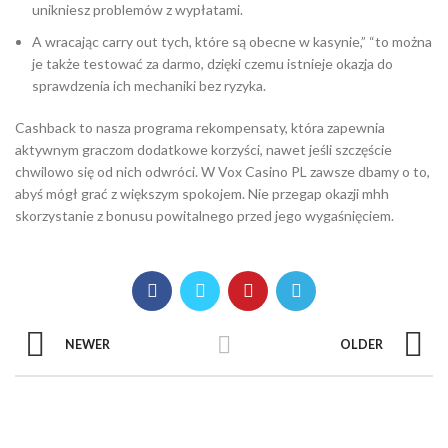
unikniesz problemów z wypłatami.
A wracając carry out tych, które są obecne w kasynie,” “to można
je także testować za darmo, dzięki czemu istnieje okazja do
sprawdzenia ich mechaniki bez ryzyka.
Cashback to nasza programa rekompensaty, która zapewnia
aktywnym graczom dodatkowe korzyści, nawet jeśli szczęście
chwilowo się od nich odwróci. W Vox Casino PL zawsze dbamy o to,
abyś mógł grać z większym spokojem. Nie przegap okazji mhh
skorzystanie z bonusu powitalnego przed jego wygaśnięciem.
NEWER
OLDER