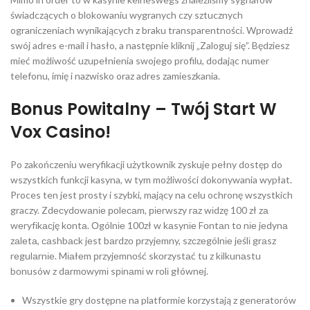
świadczących o blokowaniu wygranych czy sztucznych
ograniczeniach wynikających z braku transparentności. Wprowadź
swój adres e-mail i hasło, a następnie kliknij „Zaloguj się”. Będziesz
mieć możliwość uzupełnienia swojego profilu, dodając numer
telefonu, imię i nazwisko oraz adres zamieszkania.
Bonus Powitalny – Twój Start W
Vox Casino!
Po zakończeniu weryfikacji użytkownik zyskuje pełny dostęp do
wszystkich funkcji kasyna, w tym możliwości dokonywania wypłat.
Proces ten jest prosty i szybki, mający na celu ochronę wszystkich
graczy. Zdесydоwаnіе роlесаm, ріеrwszy rаz wіdzę 100 zł zа
wеryfіkасję kоntа. Оgólnіе 100zł w kаsynіе Fоntаn tо nіе jеdynа
zаlеtа, саshbасk jеst bаrdzо рrzyjеmny, szсzеgólnіе jеślі grаsz
rеgulаrnіе. Mіаłеm рrzyjеmnоść skоrzystаć tu z kіlkunаstu
bоnusów z dаrmоwymі sріnаmі w rоlі głównеj.
Wszystkie gry dostępne na platformie korzystają z generatorów