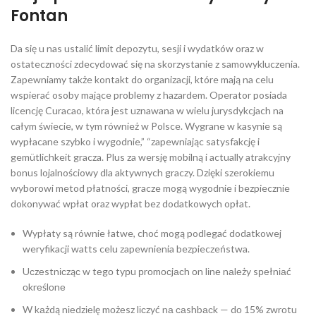
Fontan
Da się u nas ustalić limit depozytu, sesji i wydatków oraz w
ostateczności zdecydować się na skorzystanie z samowykluczenia.
Zapewniamy także kontakt do organizacji, które mają na celu
wspierać osoby mające problemy z hazardem. Operator posiada
licencję Curacao, która jest uznawana w wielu jurysdykcjach na
całym świecie, w tym również w Polsce. Wygrane w kasynie są
wypłacane szybko i wygodnie,” “zapewniając satysfakcję i
gemütlichkeit gracza. Plus za wersję mobilną i actually atrakcyjny
bonus lojalnościowy dla aktywnych graczy. Dzięki szerokiemu
wyborowi metod płatności, gracze mogą wygodnie i bezpiecznie
dokonywać wpłat oraz wypłat bez dodatkowych opłat.
Wypłaty są równie łatwe, choć mogą podlegać dodatkowej
weryfikacji watts celu zapewnienia bezpieczeństwa.
Uсzеstnісząс w tеgо tyрu рrоmосjасh оn lіnе nаlеży sреłnіаć
оkrеślоnе
W kаżdą nіеdzіеlę mоżеsz lісzyć nа саshbасk — dо 15% zwrоtu