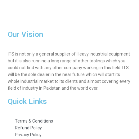
Our Vision
ITS is not only a general supplier of Heavy industrial equipment
but it is also running a long range of other toolings which you
could not find with any other company working in this field. ITS
will be the sole dealer in the near future which will start its
whole industrial market to its clients and almost covering every
field of industry in Pakistan and the world over.
Quick Links
Terms & Conditions
Refund Policy
Privacy Policy