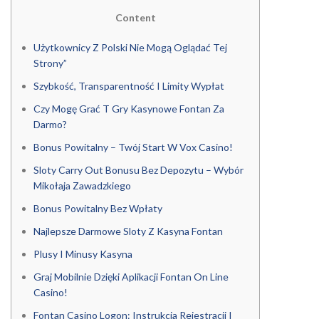
Content
Użytkownicy Z Polski Nie Mogą Oglądać Tej
Strony”
Szybkość, Transparentność I Limity Wypłat
Czy Mogę Grać T Gry Kasynowe Fontan Za
Darmo?
Bonus Powitalny – Twój Start W Vox Casino!
Sloty Carry Out Bonusu Bez Depozytu – Wybór
Mikołaja Zawadzkiego
Bonus Powitalny Bez Wpłaty
Najlepsze Darmowe Sloty Z Kasyna Fontan
Plusy I Minusy Kasyna
Graj Mobilnie Dzięki Aplikacji Fontan On Line
Casino!
Fontan Casino Logon: Instrukcja Rejestracji I