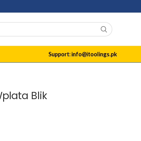
Support: info@itoolings.pk
plata Blik