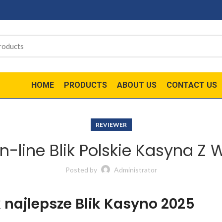
HOME
PRODUCTS
ABOUT US
CONTACT US
REVIEWER
-line Blik Polskie Kasyna Z W
Posted by
Administrator
 ️najlepsze Blik Kasyno 2025