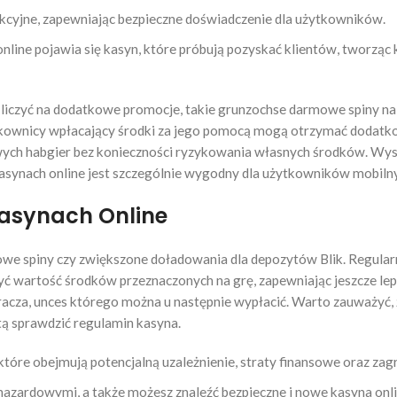
cyjne, zapewniając bezpieczne doświadczenie dla użytkowników.
line pojawia się kasyn, które próbują pozyskać klientów, tworząc k
 liczyć na dodatkowe promocje, takie grunzochse darmowe spiny n
tkownicy wpłacający środki za jego pomocą mogą otrzymać dodatk
h habgier bez konieczności ryzykowania własnych środków. Wystar
asynach online jest szczególnie wygodny dla użytkowników mobiln
Kasynach Online
we spiny czy zwiększone doładowania dla depozytów Blik. Regularn
 wartość środków przeznaczonych na grę, zapewniając jeszcze lep
gracza, unces którego można u następnie wypłacić. Warto zauważyć
tą sprawdzić regulamin kasyna.
 które obejmują potencjalną uzależnienie, straty finansowe oraz za
 hazardowymi, a także możesz znaleźć bezpieczne i nowe kasyna onl