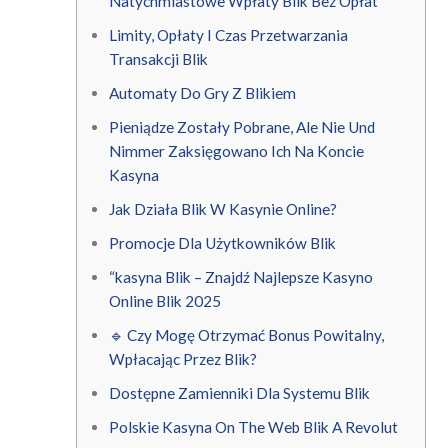
Natychmiastowe Wpłaty Blik Bez Opłat
Limity, Opłaty I Czas Przetwarzania
Transakcji Blik
Automaty Do Gry Z Blikiem
Pieniądze Zostały Pobrane, Ale Nie Und
Nimmer Zaksięgowano Ich Na Koncie
Kasyna
Jak Działa Blik W Kasynie Online?
Promocje Dla Użytkowników Blik
“kasyna Blik – Znajdź Najlepsze Kasyno
Online Blik 2025
🔹 Czy Mogę Otrzymać Bonus Powitalny,
Wpłacając Przez Blik?
Dostępne Zamienniki Dla Systemu Blik
Polskie Kasyna On The Web Blik A Revolut