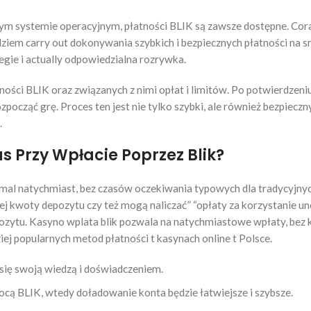
nnym systemie operacyjnym, płatności BLIK są zawsze dostępne. Cora
iem carry out dokonywania szybkich i bezpiecznych płatności na sma
egie i actually odpowiedzialna rozrywka.
ności BLIK oraz związanych z nimi opłat i limitów. Po potwierdzeniu
począć grę. Proces ten jest nie tylko szybki, ale również bezpiec
.
 Przy Wpłacie Poprzez Blik?
mal natychmiast, bez czasów oczekiwania typowych dla tradycyjnych 
kwoty depozytu czy też mogą naliczać” “opłaty za korzystanie unc
zytu. Kasyno wplata blik pozwala na natychmiastowe wpłaty, bez k
iej popularnych metod płatności t kasynach online t Polsce.
się swoją wiedzą i doświadczeniem.
ocą BLIK, wtedy doładowanie konta będzie łatwiejsze i szybsze.