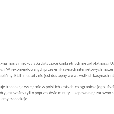
yna mogą mieć wyjątki dotyczące konkretnych metod płatności. Upe
ch. W rekomendowanych przez em kasynach internetowych możesz n
eliśmy, BLIK niestety nie jest dostępny we wszystkich kasynach i
uje transakcje wyłącznie w polskich złotych, co ogranicza jego uż
który jest ważny tylko poprzez dwie minuty — zapewniając zarówno 
jemy transakcję.