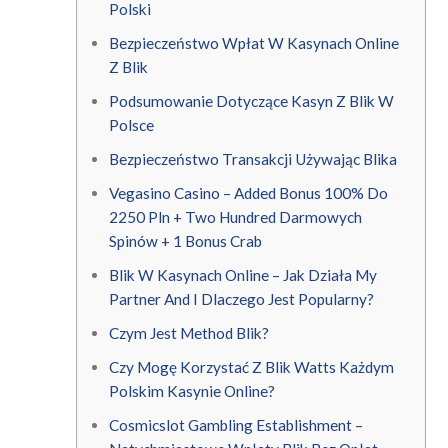
Polski
Bezpieczeństwo Wpłat W Kasynach Online
Z Blik
Podsumowanie Dotyczące Kasyn Z Blik W
Polsce
Bezpieczeństwo Transakcji Używając Blika
Vegasino Casino – Added Bonus 100% Do
2250 Pln + Two Hundred Darmowych
Spinów + 1 Bonus Crab
Blik W Kasynach Online – Jak Działa My
Partner And I Dlaczego Jest Popularny?
Czym Jest Method Blik?
Czy Mogę Korzystać Z Blik Watts Każdym
Polskim Kasynie Online?
Cosmicslot Gambling Establishment –