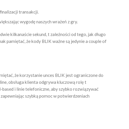
alizacji transakcji.
większając wygodę naszych wrażeń z gry.
wie kilkanaście sekund, t zależności od tego, jak długo
dnak pamiętać, że kody BLIK ważne są jedynie a couple of
miętać, że korzystanie unces BLIK jest ograniczone do
ine, obsługa klienta odgrywa kluczową rolę t
based i linie telefoniczne, aby szybko rozwiązywać
, zapewniając szybką pomoc w potwierdzeniach