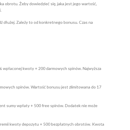
 obrotu. Żeby dowiedzieć się, jaka jest jego wartość,
.
dź dłużej. Zależy to od konkretnego bonusu. Czas na
00% wpłaconej kwoty + 200 darmowych spinów. Najwyższa
rmowych spinów. Wartość bonusu jest zlimitowana do 17
ocent sumy wpłaty + 500 free spinów. Dodatek nie może
 premii kwoty depozytu + 500 bezpłatnych obrotów. Kwota