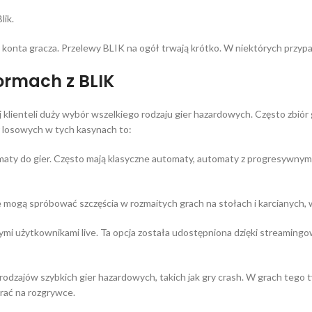
lik.
z konta gracza. Przelewy BLIK na ogół trwają krótko. W niektórych przy
ormach z BLIK
j klienteli duży wybór wszelkiego rodzaju gier hazardowych. Często zbió
r losowych w tych kasynach to:
aty do gier. Często mają klasyczne automaty, automaty z progresywnym
 mogą spróbować szczęścia w rozmaitych grach na stołach i karcianych, w 
nymi użytkownikami live. Ta opcja została udostępniona dzięki streamingo
h rodzajów szybkich gier hazardowych, takich jak gry crash. W grach teg
rać na rozgrywce.