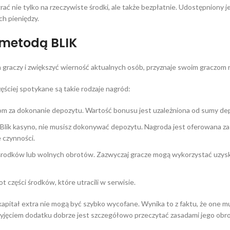
rać nie tylko na rzeczywiste środki, ale także bezpłatnie. Udostępniony 
h pieniędzy.
 metodą BLIK
ych graczy i zwiększyć wierność aktualnych osób, przyznaje swoim graczom
ęściej spotykane są takie rodzaje nagród:
m za dokonanie depozytu. Wartość bonusu jest uzależniona od sumy depo
lik kasyno, nie musisz dokonywać depozytu. Nagroda jest oferowana za sp
e czynności.
odków lub wolnych obrotów. Zazwyczaj gracze mogą wykorzystać uzyska
 części środków, które utracili w serwisie.
 kapitał extra nie mogą być szybko wycofane. Wynika to z faktu, że one m
zyjęciem dodatku dobrze jest szczegółowo przeczytać zasadami jego obro