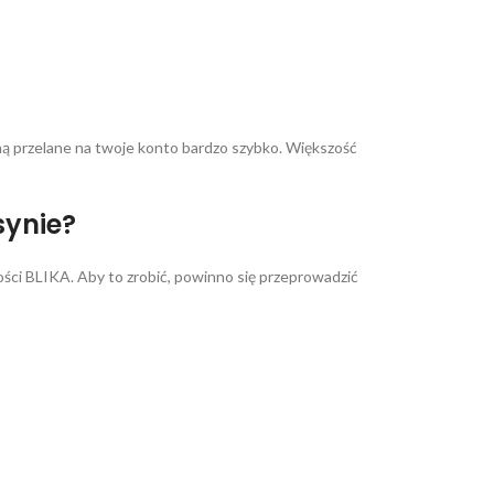
 przelane na twoje konto bardzo szybko. Większość
synie?
ści BLIKA. Aby to zrobić, powinno się przeprowadzić