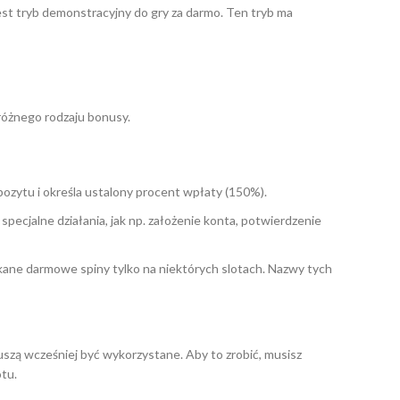
jest tryb demonstracyjny do gry za darmo. Ten tryb ma
 różnego rodzaju bonusy.
zytu i określa ustalony procent wpłaty (150%).
ecjalne działania, jak np. założenie konta, potwierdzenie
ne darmowe spiny tylko na niektórych slotach. Nazwy tych
uszą wcześniej być wykorzystane. Aby to zrobić, musisz
tu.