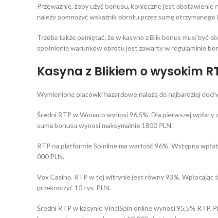
Przeważnie, żeby użyć bonusu, konieczne jest obstawienie n
należy pomnożyć wskaźnik obrotu przez sumę otrzymanego b
Trzeba także pamiętać, że w kasyno z Blik bonus musi być o
spełnienie warunków obrotu jest zawarty w regulaminie bo
Kasyna z Blikiem o wysokim R
Wymienione placówki hazardowe należą do najbardziej docho
Średni RTP w Wonaco wynosi 96,5%. Dla pierwszej wpłaty 
suma bonusu wynosi maksymalnie 1800 PLN.
RTP na platformie Spinline ma wartość 96%. Wstępna wpłat
000 PLN.
Vox Casino. RTP w tej witrynie jest równy 93%. Wpłacając ś
przekroczyć 10 tys. PLN.
Średni RTP w kasynie VinciSpin online wynosi 95,5% RTP. 