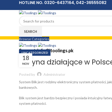
HOTLINE NO. 0320-6437164, 042-36555082
SEARCH
Browse Categories
Menu
Support: info@itoolings.pk
UNCATEGORIZED
18
Kasyna działające w Polsc
NOV
Posted by
Administrator
System Blik jest rodzimy elektroniczny system płatności, j
bankowych.
Blik system jest bardzo bezpieczny i posiada intuicyjny łatw
system płatności.