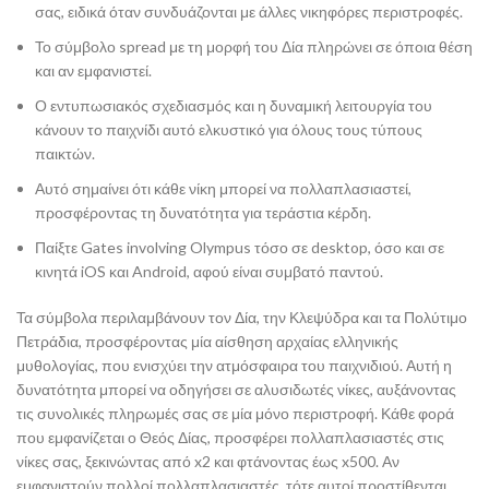
σας, ειδικά όταν συνδυάζονται με άλλες νικηφόρες περιστροφές.
Το σύμβολο spread με τη μορφή του Δία πληρώνει σε όποια θέση
και αν εμφανιστεί.
Ο εντυπωσιακός σχεδιασμός και η δυναμική λειτουργία του
κάνουν το παιχνίδι αυτό ελκυστικό για όλους τους τύπους
παικτών.
Αυτό σημαίνει ότι κάθε νίκη μπορεί να πολλαπλασιαστεί,
προσφέροντας τη δυνατότητα για τεράστια κέρδη.
Παίξτε Gates involving Olympus τόσο σε desktop, όσο και σε
κινητά iOS και Android, αφού είναι συμβατό παντού.
Τα σύμβολα περιλαμβάνουν τον Δία, την Κλεψύδρα και τα Πολύτιμο
Πετράδια, προσφέροντας μία αίσθηση αρχαίας ελληνικής
μυθολογίας, που ενισχύει την ατμόσφαιρα του παιχνιδιού. Αυτή η
δυνατότητα μπορεί να οδηγήσει σε αλυσιδωτές νίκες, αυξάνοντας
τις συνολικές πληρωμές σας σε μία μόνο περιστροφή. Κάθε φορά
που εμφανίζεται ο Θεός Δίας, προσφέρει πολλαπλασιαστές στις
νίκες σας, ξεκινώντας από x2 και φτάνοντας έως x500. Αν
εμφανιστούν πολλοί πολλαπλασιαστές, τότε αυτοί προστίθενται