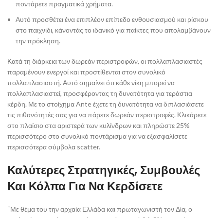
ποντάρετε πραγματικά χρήματα.
Αυτό προσθέτει ένα επιπλέον επίπεδο ενθουσιασμού και ρίσκου
στο παιχνίδι, κάνοντάς το ιδανικό για παίκτες που απολαμβάνουν
την πρόκληση.
Κατά τη διάρκεια των δωρεάν περιστροφών, οι πολλαπλασιαστές
παραμένουν ενεργοί και προστίθενται στον συνολικό
πολλαπλασιαστή. Αυτό σημαίνει ότι κάθε νίκη μπορεί να
πολλαπλασιαστεί, προσφέροντας τη δυνατότητα για τεράστια
κέρδη. Με το στοίχημα Ante έχετε τη δυνατότητα να διπλασιάσετε
τις πιθανότητές σας για να πάρετε δωρεάν περιστροφές. Κλικάρετε
στο πλαίσιο στα αριστερά των κυλίνδρων και πληρώστε 25%
περισσότερο στο συνολικό ποντάρισμα για να εξασφαλίσετε
περισσότερα σύμβολα scatter.
Καλύτερες Στρατηγικές, Συμβουλές
Και Κόλπα Για Να Κερδίσετε
“Με θέμα του την αρχαία Ελλάδα και πρωταγωνιστή τον Δία, ο