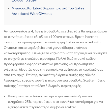
Ελλάδα Το 2024
Μπόνους Και Ειδικά Χαρακτηριστικά Του Gates
Associated With Olympus
Αν προσγειώσετε 4, five ή 6 σύμβολα scatter, τότε θα πάρετε άμεσα
το ποντάρισμά σας x3, x5 και x100 αντίστοιχα. Βρείτε internet
casino που προσφέρουν τον κουλοχέρη Gates associated with
Olympus και επωφεληθείτε από γενναιόδωρα μπόνους
καλωσορίσματος. Επιλέξτε το καζίνο που σας ταιριάζει και ξεκινήστε
το παιχνίδι με επιπλέον προνόμια. Πολλά διαδικτυακά καζίνο
προσφέρουν διάφορα ελκυστικά μπόνους και προωθητικές
ενέργειες, δίνοντάς σας την ευκαιρία να αυξήσετε το κεφάλαιό σας
από την αρχή. Επίσης, αν κατά τη διάρκεια αυτής της ειδικής
λειτουργίας εμφανιστούν 3 ή περισσότερα σύμβολα Scatter, τότε ο
παίκτης θα πάρει επιπλέον 5 δωρεάν περιστροφές.
Κλικάρετε στο πλαίσιο στα αριστερά των κυλίνδρων και
πληρώστε 25% περισσότερο στο συνολικό ποντάρισμα για να
εξασφαλίσετε περισσότερα σύμβολα scatter.