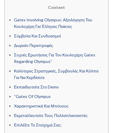
Content
Gates Involving Olympus: Αξιολόγηση Του
Κουλοχέρη Για Έλληνες Παίκτες
Σύμβολα Και Συνδυασμοί
Δωρεάν Περιστροφές
Συχνές Ερωτήσεις Για Τον Κουλοχέρη Gates
Regarding Olympus”
Καλύτερες Στρατηγικές, Συμβουλές Και Κόλπα
Για Να Κερδίσετε
Εκπαιδευτείτε Στο Demo
“Gates Of Olympus
Χαρακτηριστικά Και Μπόνους
Εκμεταλλευτείτε Τους Πολλαπλασιαστές
Επιλέξτε Το Στοίχημά Σας: