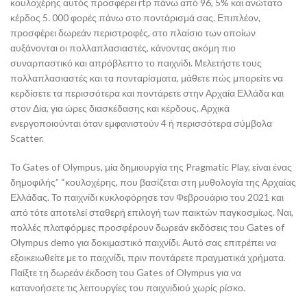
κουλοχέρης αυτός προσφέρει rtp πάνω από 96, 5% και ανώτατο
κέρδος 5. 000 φορές πάνω στο ποντάρισμά σας. Επιπλέον,
προσφέρει δωρεάν περιστροφές, στο πλαίσιο των οποίων
αυξάνονται οι πολλαπλασιαστές, κάνοντας ακόμη πιο
συναρπαστικό και απρόβλεπτο το παιχνίδι. Μελετήστε τους
πολλαπλασιαστές και τα πονταρίσματα, μάθετε πώς μπορείτε να
κερδίσετε τα περισσότερα και ποντάρετε στην Αρχαία Ελλάδα και
στον Δία, για ώρες διασκέδασης και κέρδους. Αρχικά
ενεργοποιούνται όταν εμφανιστούν 4 ή περισσότερα σύμβολα
Scatter.
Το Gates of Olympus, μία δημιουργία της Pragmatic Play, είναι ένας
δημοφιλής” “κουλοχέρης, που βασίζεται στη μυθολογία της Αρχαίας
Ελλάδας. Το παιχνίδι κυκλοφόρησε τον Φεβρουάριο του 2021 και
από τότε αποτελεί σταθερή επιλογή των παικτών παγκοσμίως. Ναι,
πολλές πλατφόρμες προσφέρουν δωρεάν εκδόσεις του Gates of
Olympus demo για δοκιμαστικό παιχνίδι. Αυτό σας επιτρέπει να
εξοικειωθείτε με το παιχνίδι, πριν ποντάρετε πραγματικά χρήματα.
Παίξτε τη δωρεάν έκδοση του Gates of Olympus για να
κατανοήσετε τις λειτουργίες του παιχνιδιού χωρίς ρίσκο.