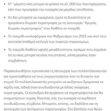
Η” “μέγιστη νίκη μπορεί να φτάσει τα x5. 000 του πονταρίσματος,
κάτι που προσφέρει την ευκαιρία για μεγάλες αποδόσεις.
Αν δεν μπορείτε να περιμένετε, έχετε τη δυνατότητα να
αγοράσετε δωρεάν περιστροφές με τη λειτουργία “Αγοράς
δωρεάν περιστροφών” που διαθέτει το παιχνίδι.
Το παιχνίδι κυκλοφόρησε τον Φεβρουάριο του 2021 και από τότε
αποτελεί σταθερή επιλογή των παικτών παγκοσμίως.
Το παιχνίδι διαθέτει υψηλή μεταβλητότητα, πράγμα που σημαίνει
ότι οι νίκες μπορεί να είναι πιο σπάνιες, αλλά μεγάλες όταν
συμβαίνουν.
Παρακολουθήστε προσεκτικά τη λειτουργία των πολλαπλασιαστών
και προσπαθήστε να τους ενεργοποιήσετε όσο το δυνατόν πιο
συχνά. Οι πολλαπλασιαστές μπορούν να αυξήσουν δραματικά τα
κέρδη σας, ειδικά όταν συνδυάζονται με άλλες νικηφόρες
περιστροφές. Οι κύλινδροι θα αρχίσουν να περιστρέφονται και θα
σταματήσουν τυχαία, δίνοντας σας την ευκαιρία να κερδίσετε
συνδυάζοντας σύμβολα. Μπορείτε, επίσης, να διαλέξετε και τη
λειτουργία των αυτόματων περιστροφών. Στο βασίλειο των θεών