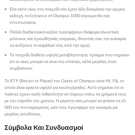
Είτε είστε νέος στο παιχνίδι είτε έχετε ήδη δοκιμάσει την αρχική
εκδοχή, το Entrance of Olympus 1000 σίγουρα θα σας
εντυπωσιάσει.
Πολλά διαδικτυακά καζίνο προσφέρουν διάφορα ελκυστικά
μπόνους και προωθητικές ενέργειες, δίνοντάς σας την ευκαιρία
να αυξήσετε το κεφάλαιό σας από την αρχή.
Το παιχνίδι διαθέτει υψηλή μεταβλητότητα, πράγμα που σημαίνει
ότι οι νίκες μπορεί να είναι πιο σπάνιες, αλλά μεγάλες όταν
συμβαίνουν.
Το RTP (Return to Player) του Gates of Olympus είναι 96. 5%, το
οποίο είναι αρκετά υψηλό για κουλοχέρηδες. Αυτό σημαίνει ότι οι
παίκτες έχουν καλή πιθανότητα να πάρουν πίσω τα χρήματά τους
με την πάροδο του χρόνου. Η μέγιστη νίκη μπορεί να φτάσει τα x5.
000 του πονταρίσματος, κάτι που προσφέρει την ευκαιρία για
μεγάλες αποδόσεις.
Σύμβολα Και Συνδυασμοί