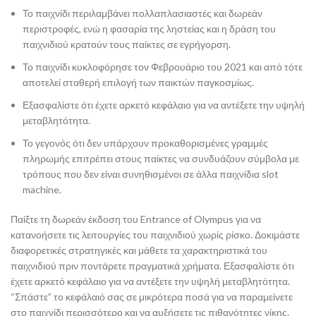
Το παιχνίδι περιλαμβάνει πολλαπλασιαστές και δωρεάν
περιστροφές, ενώ η φασαρία της ληστείας και η δράση του
παιχνιδιού κρατούν τους παίκτες σε εγρήγορση.
Το παιχνίδι κυκλοφόρησε τον Φεβρουάριο του 2021 και από τότε
αποτελεί σταθερή επιλογή των παικτών παγκοσμίως.
Εξασφαλίστε ότι έχετε αρκετό κεφάλαιο για να αντέξετε την υψηλή
μεταβλητότητα.
Το γεγονός ότι δεν υπάρχουν προκαθορισμένες γραμμές
πληρωμής επιτρέπει στους παίκτες να συνδυάζουν σύμβολα με
τρόπους που δεν είναι συνηθισμένοι σε άλλα παιχνίδια slot
machine.
Παίξτε τη δωρεάν έκδοση του Entrance of Olympus για να
κατανοήσετε τις λειτουργίες του παιχνιδιού χωρίς ρίσκο. Δοκιμάστε
διαφορετικές στρατηγικές και μάθετε τα χαρακτηριστικά του
παιχνιδιού πριν ποντάρετε πραγματικά χρήματα. Εξασφαλίστε ότι
έχετε αρκετό κεφάλαιο για να αντέξετε την υψηλή μεταβλητότητα.
“Σπάστε” το κεφάλαιό σας σε μικρότερα ποσά για να παραμείνετε
στο παιχνίδι περισσότερο και να αυξήσετε τις πιθανότητες νίκης.