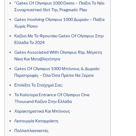
“Gates Of Olympus 1000 Demo – Παίξτε Το Νέο
Συναρπαστικό Slot Της Pragmatic Play
Gates Involving Olympus 1000 Δωρεάν – Παίξτε
Χωρίς Ρίσκο
Καζίνο Με Το Φρουτάκι Gates Of Olympus Στην
Ελλάδα Το 2024
Gates Associated With Olympus Rtp, Μέγιστη
Νίκη Και Μεταβλητότητα
Gates Of Olympus 1000 Μπόνους & Δωρεάν
Περιστροφές – Όλα Όσα Πρέπει Να Ξέρετε
Επιλέξτε Το Στοίχημά Σας:
Τα Καλύτερα Entrance Of Olympus One
Thousand Καζίνο Στην Ελλάδα
Χαρακτηριστικά Και Μπόνους
Λειτουργία Καταρράκτη
Πολλαπλασιαστές