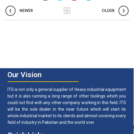
NEWER
OLDER
Our Vision
ITS is not only a general supplier of Heavy industrial equipment
but it is also running a long range of other toolings which you
could not find with any other company working in this field. ITS
will be the sole dealer in the near future which will start its
whole industrial market to its clients and almost covering every
field of industry in Pakistan and the world over.