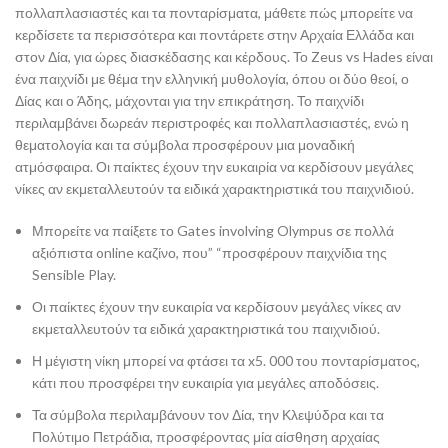
πολλαπλασιαστές και τα πονταρίσματα, μάθετε πώς μπορείτε να
κερδίσετε τα περισσότερα και ποντάρετε στην Αρχαία Ελλάδα και
στον Δία, για ώρες διασκέδασης και κέρδους. Το Zeus vs Hades είναι
ένα παιχνίδι με θέμα την ελληνική μυθολογία, όπου οι δύο θεοί, ο
Δίας και ο Άδης, μάχονται για την επικράτηση. Το παιχνίδι
περιλαμβάνει δωρεάν περιστροφές και πολλαπλασιαστές, ενώ η
θεματολογία και τα σύμβολα προσφέρουν μια μοναδική
ατμόσφαιρα. Οι παίκτες έχουν την ευκαιρία να κερδίσουν μεγάλες
νίκες αν εκμεταλλευτούν τα ειδικά χαρακτηριστικά του παιχνιδιού.
Μπορείτε να παίξετε το Gates involving Olympus σε πολλά
αξιόπιστα online καζίνο, που” “προσφέρουν παιχνίδια της
Sensible Play.
Οι παίκτες έχουν την ευκαιρία να κερδίσουν μεγάλες νίκες αν
εκμεταλλευτούν τα ειδικά χαρακτηριστικά του παιχνιδιού.
Η μέγιστη νίκη μπορεί να φτάσει τα x5. 000 του πονταρίσματος,
κάτι που προσφέρει την ευκαιρία για μεγάλες αποδόσεις.
Τα σύμβολα περιλαμβάνουν τον Δία, την Κλεψύδρα και τα
Πολύτιμο Πετράδια, προσφέροντας μία αίσθηση αρχαίας