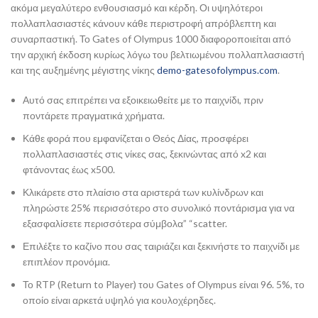
ακόμα μεγαλύτερο ενθουσιασμό και κέρδη. Οι υψηλότεροι
πολλαπλασιαστές κάνουν κάθε περιστροφή απρόβλεπτη και
συναρπαστική. Το Gates of Olympus 1000 διαφοροποιείται από
την αρχική έκδοση κυρίως λόγω του βελτιωμένου πολλαπλασιαστή
και της αυξημένης μέγιστης νίκης
demo-gatesofolympus.com
.
Αυτό σας επιτρέπει να εξοικειωθείτε με το παιχνίδι, πριν
ποντάρετε πραγματικά χρήματα.
Κάθε φορά που εμφανίζεται ο Θεός Δίας, προσφέρει
πολλαπλασιαστές στις νίκες σας, ξεκινώντας από x2 και
φτάνοντας έως x500.
Κλικάρετε στο πλαίσιο στα αριστερά των κυλίνδρων και
πληρώστε 25% περισσότερο στο συνολικό ποντάρισμα για να
εξασφαλίσετε περισσότερα σύμβολα” “scatter.
Επιλέξτε το καζίνο που σας ταιριάζει και ξεκινήστε το παιχνίδι με
επιπλέον προνόμια.
Το RTP (Return to Player) του Gates of Olympus είναι 96. 5%, το
οποίο είναι αρκετά υψηλό για κουλοχέρηδες.