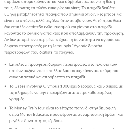
σύμβολα απομακρύνονται και νέα σύμβολα πέφτουν στη θέση
τους, δίνοντας επιπλέον ευκαιρίες για νίκες. Το παιχνίδι διαθέτει
υψηλή μεταβλητότητα, πράγμα που σημαίνει ότι οι νίκες μπορεί να
είναι πιο σπάνιες, αλλά μεγάλες όταν συμβαίνουν. Αυτό προσθέτει
ένα επιπλέον επίπεδο ενθουσιασμού και ρίσκου στο παιχνίδι,
κάνοντάς το ιδανικό για παίκτες που απολαμβάνουν την πρόκληση.
Αν δεν μπορείτε να περιμένετε, έχετε τη δυνατότητα να αγοράσετε
δωρεάν περιστροφές με τη λειτουργία “Αγοράς δωρεάν
περιστροφών” που διαθέτει το παιχνίδι.
Επιπλέον, προσφέρει δωρεάν περιστροφές, στο πλαίσιο των
οποίων αυξάνονται οι πολλαπλασιαστές, κάνοντας ακόμη πιο
συναρπαστικό και απρόβλεπτο το παιχνίδι.
Το Gates involving Olympus 1000 έχει 6 τροχούς και 5 σειρές, με
τις πληρωμές να μην περιορίζονται από προκαθορισμένες
γραμμές.
Το Money Train four είναι το τέταρτο παιχνίδι στην δημοφιλή
σειρά Money Educate, προσφέροντας συναρπαστική δράση και
μεγάλες δυνατότητες κέρδους.