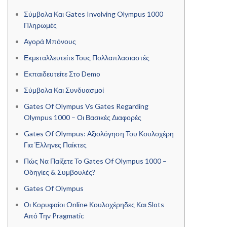
Σύμβολα Και Gates Involving Olympus 1000
Πληρωμές
Αγορά Μπόνους
Εκμεταλλευτείτε Τους Πολλαπλασιαστές
Εκπαιδευτείτε Στο Demo
Σύμβολα Και Συνδυασμοί
Gates Of Olympus Vs Gates Regarding
Olympus 1000 – Οι Βασικές Διαφορές
Gates Of Olympus: Αξιολόγηση Του Κουλοχέρη
Για Έλληνες Παίκτες
Πώς Να Παίξετε Το Gates Of Olympus 1000 –
Οδηγίες & Συμβουλές?
Gates Of Olympus
Οι Κορυφαίοι Online Κουλοχέρηδες Και Slots
Από Την Pragmatic