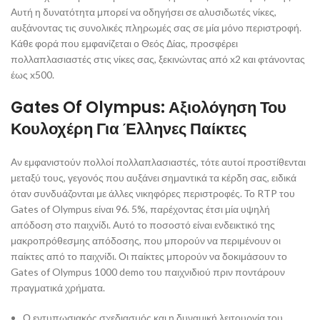
Αυτή η δυνατότητα μπορεί να οδηγήσει σε αλυσιδωτές νίκες,
αυξάνοντας τις συνολικές πληρωμές σας σε μία μόνο περιστροφή.
Κάθε φορά που εμφανίζεται ο Θεός Δίας, προσφέρει
πολλαπλασιαστές στις νίκες σας, ξεκινώντας από x2 και φτάνοντας
έως x500.
Gates Of Olympus: Αξιολόγηση Του
Κουλοχέρη Για Έλληνες Παίκτες
Αν εμφανιστούν πολλοί πολλαπλασιαστές, τότε αυτοί προστίθενται
μεταξύ τους, γεγονός που αυξάνει σημαντικά τα κέρδη σας, ειδικά
όταν συνδυάζονται με άλλες νικηφόρες περιστροφές. Το RTP του
Gates of Olympus είναι 96. 5%, παρέχοντας έτσι μία υψηλή
απόδοση στο παιχνίδι. Αυτό το ποσοστό είναι ενδεικτικό της
μακροπρόθεσμης απόδοσης, που μπορούν να περιμένουν οι
παίκτες από το παιχνίδι. Οι παίκτες μπορούν να δοκιμάσουν το
Gates of Olympus 1000 demo του παιχνιδιού πριν ποντάρουν
πραγματικά χρήματα.
Ο εντυπωσιακός σχεδιασμός και η δυναμική λειτουργία του