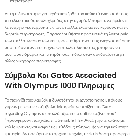
περιστροφή.
Αυτή η δυνατότητα για τεράστια κέρδη τον καθιστά έναν από τους
πιο ελκυστικούς κουλοχέρηδες στην αγορά. Μπορείτε να βρείτε τη
λειτουργία «καταρράκτης», τους πολλαπλασιαστές κέρδους και τις
δωρεάν περιστροφές. Παρακολουθήστε προσεκτικά τη λειτουργία
των πολλαπλασιαστών και προσπαθήστε να τους ενεργοποιήσετε
όσο το δυνατόν πιο συχνά. Οι πολλαπλασιαστές μπορούν να
αυξήσουν δραματικά τα κέρδη σας, ειδικά όταν συνδυάζονται με
άλλες νικηφόρες περιστροφές.
Σύμβολα Και Gates Associated
With Olympus 1000 Πληρωμές
Το παιχνίδι περιλαμβάνει δυνατότητα ενεργοποίησης μπόνους
γύρων με scatter σύμβολα. Μπορείτε να παίξετε το Gates
regarding Olympus σε πολλά αξιόπιστα online καζίνο, που”
“προσφέρουν παιχνίδια της Sensible Play. Αναζητήστε καζίνο με
καλές κριτικές και ασφαλείς μεθόδους πληρωμής για την καλύτερη
εμπειρία. Αν σας άρεσε το αρχικό παιχνίδι, η νέα έκδοση προσφέρει