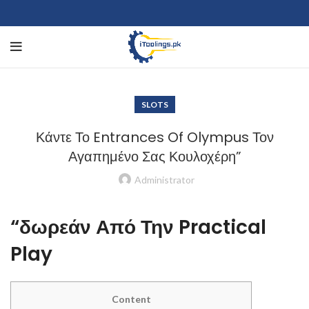
SLOTS
Κάντε Το Entrances Of Olympus Τον
Αγαπημένο Σας Κουλοχέρη”
Administrator
“δωρεάν Από Την Practical
Play
Content