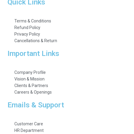
Quick Links
Terms & Conditions
Refund Policy
Privacy Policy
Cancellations & Return
Important Links
Company Profile
Vision & Mission
Clients & Partners
Careers & Openings
Emails & Support
Customer Care
HR Department