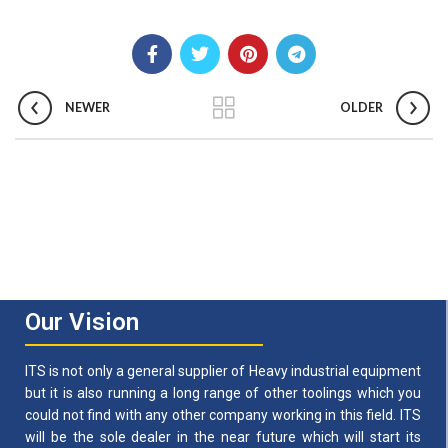
NEWER
OLDER
Our Vision
ITS is not only a general supplier of Heavy industrial equipment
but it is also running a long range of other toolings which you
could not find with any other company working in this field. ITS
will be the sole dealer in the near future which will start its