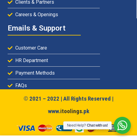
Clients & Partners
Careers & Openings
Emails & Support
Customer Care
HR Department
Payment Methods
FAQs
© 2021 – 2022 | All Rights Reserved |
www.
itoolings
.pk
Need Help?
Chat with us!