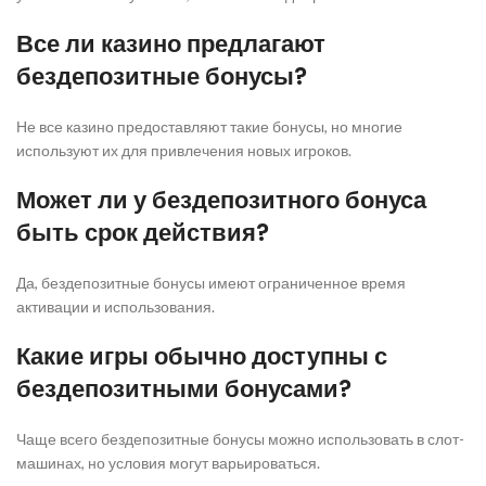
Все ли казино предлагают
бездепозитные бонусы?
Не все казино предоставляют такие бонусы, но многие
используют их для привлечения новых игроков.
Может ли у бездепозитного бонуса
быть срок действия?
Да, бездепозитные бонусы имеют ограниченное время
активации и использования.
Какие игры обычно доступны с
бездепозитными бонусами?
Чаще всего бездепозитные бонусы можно использовать в слот-
машинах, но условия могут варьироваться.