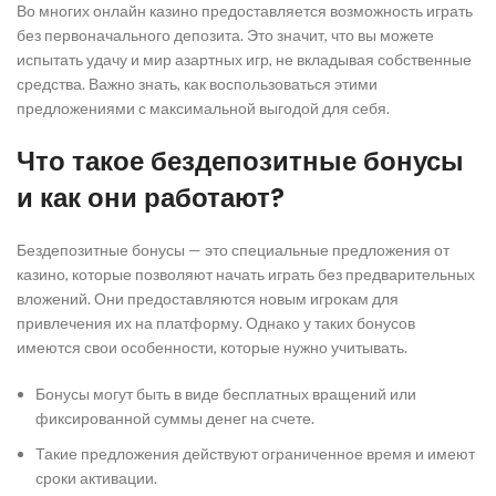
Во многих онлайн казино предоставляется возможность играть
без первоначального депозита. Это значит, что вы можете
испытать удачу и мир азартных игр, не вкладывая собственные
средства. Важно знать, как воспользоваться этими
предложениями с максимальной выгодой для себя.
Что такое бездепозитные бонусы
и как они работают?
Бездепозитные бонусы — это специальные предложения от
казино, которые позволяют начать играть без предварительных
вложений. Они предоставляются новым игрокам для
привлечения их на платформу. Однако у таких бонусов
имеются свои особенности, которые нужно учитывать.
Бонусы могут быть в виде бесплатных вращений или
фиксированной суммы денег на счете.
Такие предложения действуют ограниченное время и имеют
сроки активации.