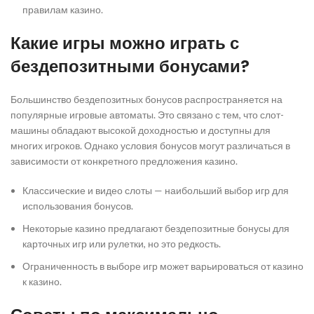
правилам казино.
Какие игры можно играть с
бездепозитными бонусами?
Большинство бездепозитных бонусов распространяется на
популярные игровые автоматы. Это связано с тем, что слот-
машины обладают высокой доходностью и доступны для
многих игроков. Однако условия бонусов могут различаться в
зависимости от конкретного предложения казино.
Классические и видео слоты — наибольший выбор игр для
использования бонусов.
Некоторые казино предлагают бездепозитные бонусы для
карточных игр или рулетки, но это редкость.
Ограниченность в выборе игр может варьироваться от казино
к казино.