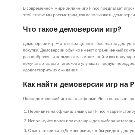
В современном мире онлайн-игр Pinco предлагает игрок
этой статье мы рассмотрим, как использовать демоверси
Что такое демоверсии игр?
Демоверсии игр — это сокращенные, бесплатно доступн
покупки. Демоверсии обычно имеют ограниченный контен
разнообразен, и пользователь может найти как популярн
получать отзывы от игроков и улучшать продукт перед р
удовлетворить их ожидания.
Как найти демоверсии игр на P
Поиск демоверсий игр на платформе Pinco довольно про
Перейдите на официальный сайт Pinco и зарегистриру
Используйте поиск или фильтры для выбора категории
Отметьте фильтр «Демоверсии», чтобы увидеть доступ