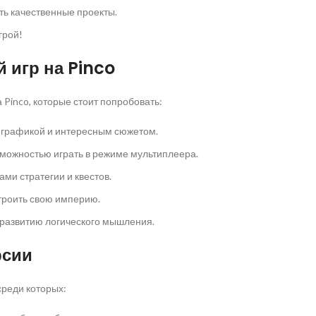
ть качественные проекты.
грой!
 игр на Pinco
Pinco, которые стоит попробовать:
графикой и интересным сюжетом.
можностью играть в режиме мультиплеера.
ми стратегии и квестов.
строить свою империю.
 развитию логического мышления.
рсии
среди которых: