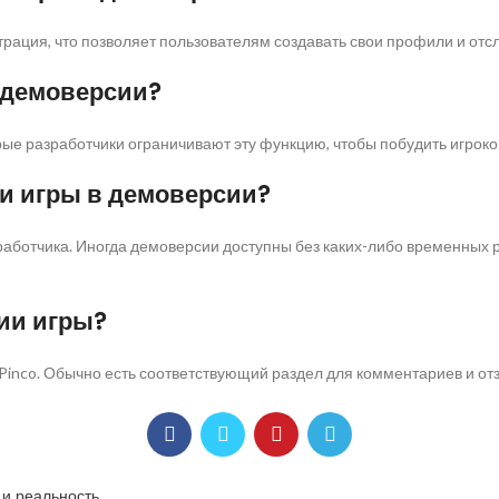
страция, что позволяет пользователям создавать свои профили и отс
в демоверсии?
рые разработчики ограничивают эту функцию, чтобы побудить игроко
ни игры в демоверсии?
работчика. Иногда демоверсии доступны без каких-либо временных р
сии игры?
 Pinco. Обычно есть соответствующий раздел для комментариев и от
 и реальность