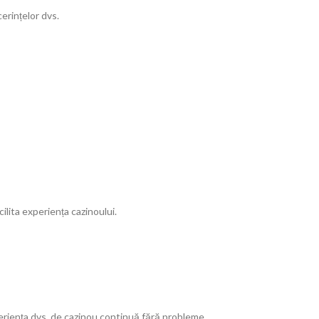
erințelor dvs.
ilita experiența cazinoului.
periența dvs. de cazinou continuă fără probleme.