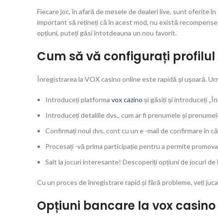
Fiecare joc, în afară de mesele de dealeri live, sunt oferite în
important să rețineți că în acest mod, nu există recompense cu
opțiuni, puteți găsi întotdeauna un nou favorit.
Cum să vă configurați profilul 
Înregistrarea la VOX casino online este rapidă și ușoară. Urm
Introduceți platforma
vox cazino
și găsiți și introduceți „În
Introduceți detaliile dvs., cum ar fi prenumele și prenume
Confirmați noul dvs. cont cu un e -mail de confirmare în că
Procesați -vă prima participație pentru a permite promovare
Salt la jocuri interesante! Descoperiți opțiuni de jocuri de 
Cu un proces de înregistrare rapid și fără probleme, veți juca
Opțiuni bancare la vox casino