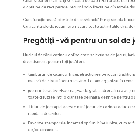
Chiar și pariorii calificați se ocupă de patch-uri brute, dar 
o opțiune de recuperare, returnând o fracțiune din mizele dvs.
Cum funcționează ofertele de cashback? Pur și simplu bucurați 
Cu avantajele de jocuri fără riscuri, toate activitățile dvs.
Pregătiți -vă pentru un soi de 
Nucleul fiecărui cazinou online este selecția sa de jocuri, iar
divertisment pentru toți jucătorii.
tambururi de cazinou-Începeți acțiunea pe jocuri tradițio
masivă de sloturi pentru cazino. Le -am organizat în teme pr
jocuri interactive-Bucurați-vă de graba adrenalină a acțiuni
toate difuzate într-o claritate de înaltă definiție pentru o
Titluri de joc rapid-aceste mini-jocuri de cazinou aduc emo
rapidă a deciziilor.
Favorite atemporale-încercați opțiuni bine iubite, cum ar fi jo
de joc dinamice.