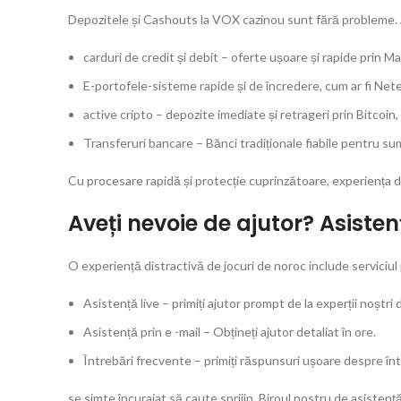
Depozitele și Cashouts la VOX cazinou sunt fără probleme. Ac
carduri de credit și debit – oferte ușoare și rapide prin M
E-portofele-sisteme rapide și de încredere, cum ar fi Netelle
active cripto – depozite imediate și retrageri prin Bitcoin
Transferuri bancare – Bănci tradiționale fiabile pentru su
Cu procesare rapidă și protecție cuprinzătoare, experiența d
Aveți nevoie de ajutor? Asisten
O experiență distractivă de jocuri de noroc include serviciul 
Asistență live – primiți ajutor prompt de la experții noștri d
Asistență prin e -mail – Obțineți ajutor detaliat în ore.
Întrebări frecvente – primiți răspunsuri ușoare despre înt
se simte încurajat să caute sprijin. Biroul nostru de asisten