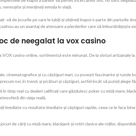
recompensele de înapoi a banilor vă permit încercărilor dvs. nu sunt degeaba
 nereușite și mențineți emoția în viață.
-vă de jocurile pe care le iubiți și obțineți înapoi o parte din pariurile d
 de cazinou au un avantaj de atenuare a pierderilor care vă îmbunătățește e
joc de neegalat la vox casino
 la VOX casino online, sortimentul este minunat. De la sloturi artizanale la
nale, cinematografice și cu câștiguri mari, cu povești fascinante și rund
ecum noi, în trend, și picături și câștiguri, astfel încât să puteți alege 
i în timp real cu dealeri calificați care găzduiesc poker cu miză mare, black
 atmosferă din viața reală.
ții imediate cu rezultate imediate și câștiguri rapide, ceea ce le face bin
curi de cărți cu miză mare, blackjack și rotiri clasice ale roților, disponibile