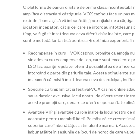
O platformă de pariuri digitale de primă clasă incontestabil n
amplifica distracția și câștigurile. VOX cazinou face un pas 
extindeți banca și să vă îmbunătățiți potențialul de a câști
jucătorii începători, cât și cei care se întorc au întotdeauna
timp, va fi găsit întotdeauna ceva diferit chiar înainte, care
sunt o metodă fantastică pentru a -ți optimiza experiența în
Recompense în curs – VOX cazinou promite că emoția nu se
vin adesea cu recompense de top, care sunt excelente pentr
LSO fac apariții regulate, oferind posibilitatea de a încerc
întorcând o parte din pariurile tale. Aceste stimulente sun
înseamnă că există întotdeauna ceva de anticipat, indifere
Speciale cu timp limitat și festival-VOX casino online adaugă
sau a datelor exclusive, locul nostru de divertisment in
aceste promoții rare, deoarece oferă o oportunitate plină
Avantaje VIP și avantaje cu role înalte-la locul nostru de d
adaptate pentru membrii fideli. Pe măsură ce creșteți mai s
superior care îmbunătățesc stimulente mai mari. Aceste ava
îmbunătățite în sesiunile de jocuri de noroc de care vă buc