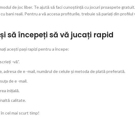
 modul de joc liber. Te ajută să faci cunoștință cu jocuri proaspete gratuit.
 bani reali. Pentru a vă accesa profiturile, trebuie să pariați din profilu
și să începeți să vă jucați rapid
ați acești pași rapizi pentru a începe:
scrieți -vă”.
le, adresa de e -mail, numărul de celule și metoda de plată preferată.
suța de e -mail.
a inițială.
înaltă calitate.
 în cel mai scurt timp!