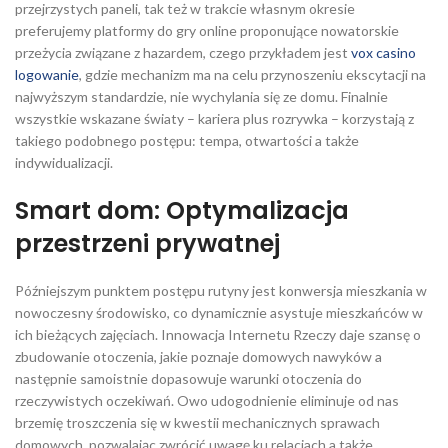
przejrzystych paneli, tak też w trakcie własnym okresie
preferujemy platformy do gry online proponujące nowatorskie
przeżycia związane z hazardem, czego przykładem jest
vox casino
logowanie
, gdzie mechanizm ma na celu przynoszeniu ekscytacji na
najwyższym standardzie, nie wychylania się ze domu. Finalnie
wszystkie wskazane światy – kariera plus rozrywka – korzystają z
takiego podobnego postępu: tempa, otwartości a także
indywidualizacji.
Smart dom: Optymalizacja
przestrzeni prywatnej
Późniejszym punktem postępu rutyny jest konwersja mieszkania w
nowoczesny środowisko, co dynamicznie asystuje mieszkańców w
ich bieżących zajęciach. Innowacja Internetu Rzeczy daje szansę o
zbudowanie otoczenia, jakie poznaje domowych nawyków a
następnie samoistnie dopasowuje warunki otoczenia do
rzeczywistych oczekiwań. Owo udogodnienie eliminuje od nas
brzemię troszczenia się w kwestii mechanicznych sprawach
domowych, pozwalając zwrócić uwagę ku relacjach a także