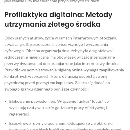
jaka realnie ulży mieszkańcom przy bieżących trudach.
Profilaktyka digitalna: Metody
utrzymania złotego środka
Obok jasnych atutów, życie w ramach internetowym otoczeniu
stwarza groźbę przeciążenia sensorycznego i wyczerpania
cyfrowego. Obecna organizacja dnia, żeby była długofalowa i
jednocześnie higieniczna, ma obowiązek wliczać intencjonalne
przerwy dystansu od online, kojarzone jako internetowy detoks.
Prawidłowe administrowanie higieną online wymaga zaaplikowania
konkretnych wytycznych, które osłaniają osobistą stronę
psychiczną przed przesytem impulsów. Zaleca się dodać do
swojego grafiku dziennego poniższe czynności:
Blokowanie powiadomień: Włączenie funkcji “focus”, co
wyciszają czaty w trakcie godzinach pracy efektywnej i
regeneracji.
Bezcyfrowe rutyny przed snem: Odstąpienie z elektroniki,
wytwarzających blask błękitne, przynajmniej na godzinkę przed