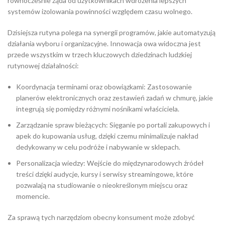
równocześnie żąda od użytkownikach wdrożenia lepszych
systemów izolowania powinności względem czasu wolnego.
Dzisiejsza rutyna polega na synergii programów, jakie automatyzują
działania wyboru i organizacyjne. Innowacja owa widoczna jest
przede wszystkim w trzech kluczowych dziedzinach ludzkiej
rutynowej działalności:
Koordynacja terminami oraz obowiązkami: Zastosowanie
planerów elektronicznych oraz zestawień zadań w chmurę, jakie
integrują się pomiędzy różnymi nośnikami właściciela.
Zarządzanie spraw bieżących: Sięganie po portali zakupowych i
apek do kupowania usług, dzięki czemu minimalizuje nakład
dedykowany w celu podróże i nabywanie w sklepach.
Personalizacja wiedzy: Wejście do międzynarodowych źródeł
treści dzięki audycje, kursy i serwisy streamingowe, które
pozwalają na studiowanie o nieokreślonym miejscu oraz
momencie.
Za sprawą tych narzędziom obecny konsument może zdobyć