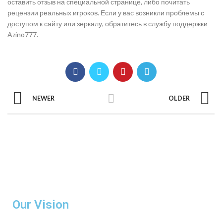
оставить отзыв на специальной странице, либо почитать
рецензии реальных игроков. Если у вас возникли проблемы с
доступом к сайту или зеркалу, обратитесь в службу поддержки
Azino777.
NEWER
OLDER
Our Vision