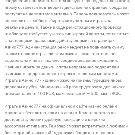
соединение анонимно. Как только будет проведена транзакция,
игроку останется подтвердить действие на странице, средства
поступят на депозит моментально. Теперь пользователь может
переходить в лобби, выбирать симуляторы и играть на
реальные деньги. Также в ходе регистрационного процесса
гемблеру потребуется указать тип игровой валюты, согласиться
с настоящими правилами, действующими на страницах
Азино777. Администрация рекомендует не поднимать сумму
ставки в начале игры слишком высоко, пока стратегия не
выработана и не вычислено среднее значение ожидания.
Начиная играть за деньги, слоты непременно подарят вам
выигрыш и щедро наполнят игровые кошельки монетами.
Играть в Азино 777 казино можно на гривны, турецкие лиры,
доллары и рубли. Минимальный размер депозита для начала
игры составляет 100 RUB, максимальный — 500 тысяч RUB.
Играть в Азино777 на официальном сайте казино онлайн
можно как бесплатно, так и на деньги. Клиент портала по
достоинству оценит удобную навигацию и широкий
ассортимент типа игр. Гемблер сможет встретиться с любимой
бессмертной классикой “одноруких бандитов” и оценить