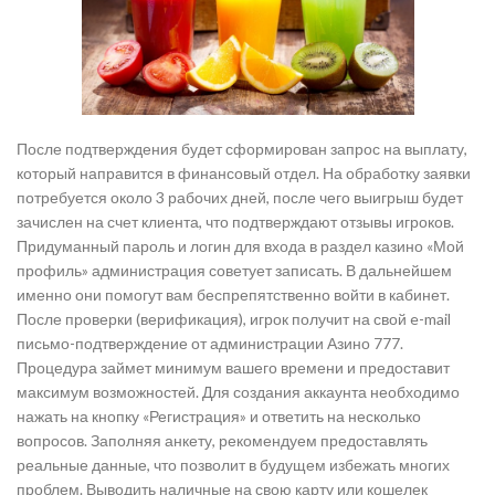
После подтверждения будет сформирован запрос на выплату,
который направится в финансовый отдел. На обработку заявки
потребуется около 3 рабочих дней, после чего выигрыш будет
зачислен на счет клиента, что подтверждают отзывы игроков.
Придуманный пароль и логин для входа в раздел казино «Мой
профиль» администрация советует записать. В дальнейшем
именно они помогут вам беспрепятственно войти в кабинет.
После проверки (верификация), игрок получит на свой e-mail
письмо-подтверждение от администрации Азино 777.
Процедура займет минимум вашего времени и предоставит
максимум возможностей. Для создания аккаунта необходимо
нажать на кнопку «Регистрация» и ответить на несколько
вопросов. Заполняя анкету, рекомендуем предоставлять
реальные данные, что позволит в будущем избежать многих
проблем. Выводить наличные на свою карту или кошелек