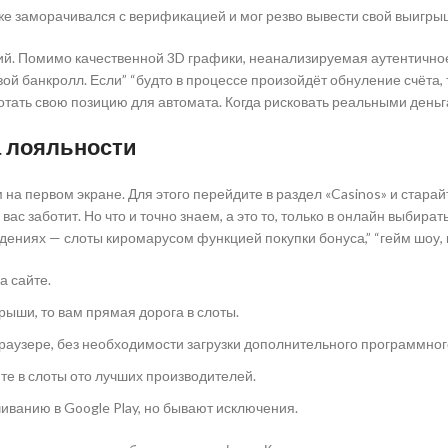
аже заморачивался с верификацией и мог резво вывести свой выигры
й. Помимо качественной 3D графики, неанализируемая аутентично
ой банкролл. Если” “будто в процессе произойдёт обнуление счёта, 
ботать свою позицию для автомата. Когда рисковать реальными день
 лояльности
 на первом экране. Для этого перейдите в раздел «Casinos» и стара
 заботит. Но что и точно знаем, а это то, только в онлайн выбирать
ведениях — слоты киромарусом функцией покупки бонуса,” “гейм шоу,
а сайте.
ыши, то вам прямая дорога в слоты.
браузере, без необходимости загрузки дополнительного программно
те в слоты ото лучших производителей.
ванию в Google Play, но бывают исключения.