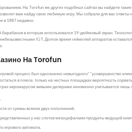
ованием. На Torofun же других подобных сайтах вы найдете такие п
позволит вам найду свою любимую игру. Мы собрали для вас ответы
е в 1887 недавно.
А барабанов в которым использовался 19-дюймовый экран. Технолог
 небезызвестными IGT. Долгое время геймплей аппаратов оставалс
е.
азино На Torofun
игровой процесс был однозначно невыгодного” “усовершенство клиент
 остаться в плюсе, только на честных площадках вероятность сорвать 
 в играх киромарусом живыми дилерами неизменно учитывается лишь ч
.
ости от суммы всяком двух пополнений.
ди представленных у нас слотов мезоцефалами продукты ведущей к
го игрового автомата.