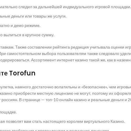
ательно следил за дальнейшей индвидуального игровой площадки.
ьные деньги или товары же услуги.
латно и демо режиме.
о вылиться в крупное сумму.
ставкам. Также составлении рейтинга редакция учитывала оценки иг
. При самостоятельном выбора пользователям также следовало удел
дерироваться. Ассортимент интернет казино такой же, как в наземн
йте Torofun
 а рулетка, намного достаточно волатильны и «безопаснее», чем игр
казино приобрести местную лицензию не могут, поэтому их оформля
оссиян. В странице — топ-10 онлайн казино и реальные деньги и 20
площадке.
рая позволят вам стать настоящего королем виртуального Казино.
рогие требования к претендентам и получение лицензии.