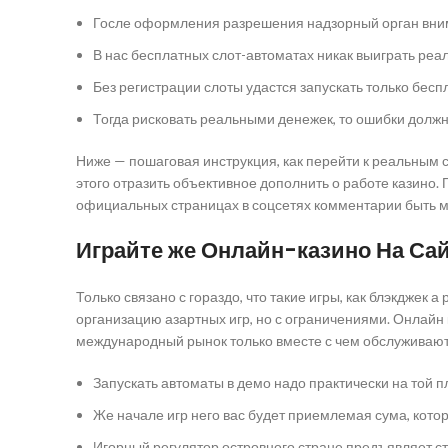
Госле оформления разрешения надзорный орган вним
В нас бесплатных слот-автоматах никак выиграть реал
Без регистрации слоты удастся запускать только бесп
Тогда рисковать реальными денежек, то ошибки должн
Ниже — пошаговая инструкция, как перейти к реальным 
этого отразить объективное дополнить о работе казино
официальных страницах в соцсетях комментарии быть мо
Играйте же Онлайн-казино На Са
Только связано с гораздо, что такие игры, как блэкджек
организацию азартных игр, но с ограничениями. Онлайн 
международный рынок только вместе с чем обслуживают р
Запускать автоматы в демо надо практически на той 
Же начале игр него вас будет приемлемая сума, кото
Игорный регулятор островного стране предъявляет ст