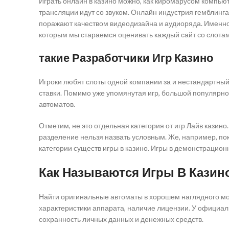
Играть онлайн в казино можно, как киромарусом компьюте
трансляции идут со звуком. Онлайн индустрия гемблинг
поражают качеством видеодизайна и аудиоряда. Именно 
которым мы стараемся оценивать каждый сайт со слотам
такие Разработчики Игр Казино
Игроки любят слоты одной компании за и нестандартный 
ставки. Помимо уже упомянутая игр, большой популярно
автоматов.
Отметим, не это отдельная категория от игр Лайв казино
разделение нельзя назвать условным. Же, например, пок
категории существ игры в казино. Игры в демонстрацион
Как Называются Игры В Казин
Найти оригинальные автоматы в хорошем наглядного мо
характеристики аппарата, наличие лицензии. У официаль
сохранность личных данных и денежных средств.