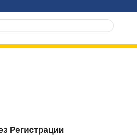
з Регистрации