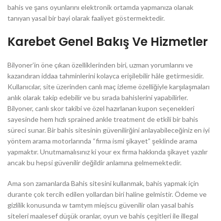
bahis ve şans oyunlarını elektronik ortamda yapmanıza olanak
tanıyan yasal bir bayi olarak faaliyet göstermektedir.
Karebet Genel Bakış Ve Hizmetler
Bilyoner’in öne çıkan özelliklerinden biri, uzman yorumlarını ve
kazandıran iddaa tahminlerini kolayca erişilebilir hâle getirmesidir.
Kullanıcılar, site üzerinden canlı maç izleme özelliğiyle karşılaşmaları
anlık olarak takip edebilir ve bu sırada bahislerini yapabilirler.
Bilyoner, canlı skor takibi ve özel hazırlanan kupon seçenekleri
sayesinde hem hızlı sprained ankle treatment de etkili bir bahis
süreci sunar. Bir bahis sitesinin güvenilirğini anlayabileceğiniz en iyi
yöntem arama motorlarında “firma ismi şikayet” şeklinde arama
yapmaktır. Unutmamalısınız ki your ex firma hakkında şikayet yazılır
ancak bu hepsi güvenilir değildir anlamına gelmemektedir.
Ama son zamanlarda Bahis sitesini kullanmak, bahis yapmak için
durante çok tercih edilen yollardan biri haline gelmistir. Ödeme ve
gizlilik konusunda w tamtym miejscu güvenilir olan yasal bahis
siteleri maalesef düşük oranlar, oyun ve bahis çeşitleri ile illegal