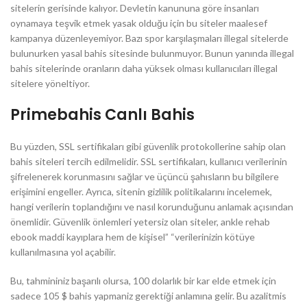
sitelerin gerisinde kalıyor. Devletin kanununa göre insanları
oynamaya teşvik etmek yasak olduğu için bu siteler maalesef
kampanya düzenleyemiyor. Bazı spor karşılaşmaları illegal sitelerde
bulunurken yasal bahis sitesinde bulunmuyor. Bunun yanında illegal
bahis sitelerinde oranların daha yüksek olması kullanıcıları illegal
sitelere yöneltiyor.
Primebahis Canlı Bahis
Bu yüzden, SSL sertifikaları gibi güvenlik protokollerine sahip olan
bahis siteleri tercih edilmelidir. SSL sertifikaları, kullanıcı verilerinin
şifrelenerek korunmasını sağlar ve üçüncü şahısların bu bilgilere
erişimini engeller. Ayrıca, sitenin gizlilik politikalarını incelemek,
hangi verilerin toplandığını ve nasıl korunduğunu anlamak açısından
önemlidir. Güvenlik önlemleri yetersiz olan siteler, ankle rehab
ebook maddi kayıplara hem de kişisel” “verilerinizin kötüye
kullanılmasına yol açabilir.
Bu, tahmininiz başarılı olursa, 100 dolarlık bir kar elde etmek için
sadece 105 $ bahis yapmaniz gerektiği anlamına gelir. Bu azalitmis