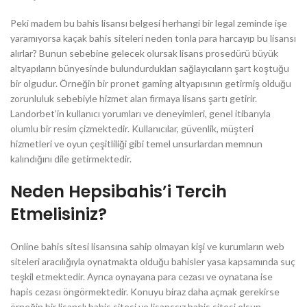
Peki madem bu bahis lisansı belgesi herhangi bir legal zeminde işe
yaramıyorsa kaçak bahis siteleri neden tonla para harcayıp bu lisansı
alırlar? Bunun sebebine gelecek olursak lisans prosedürü büyük
altyapıların bünyesinde bulundurdukları sağlayıcıların şart koştuğu
bir olgudur. Örneğin bir pronet gaming altyapısının getirmiş olduğu
zorunluluk sebebiyle hizmet alan firmaya lisans şartı getirir.
Landorbet’in kullanıcı yorumları ve deneyimleri, genel itibarıyla
olumlu bir resim çizmektedir. Kullanıcılar, güvenlik, müşteri
hizmetleri ve oyun çeşitliliği gibi temel unsurlardan memnun
kalındığını dile getirmektedir.
Neden Hepsibahis’i Tercih
Etmelisiniz?
Online bahis sitesi lisansına sahip olmayan kişi ve kurumların web
siteleri aracılığıyla oynatmakta olduğu bahisler yasa kapsamında suç
teşkil etmektedir. Ayrıca oynayana para cezası ve oynatana ise
hapis cezası öngörmektedir. Konuyu biraz daha açmak gerekirse
örneğin bir lisanslı bahis sitesi ve lisanssız bahis sitesi olsun.