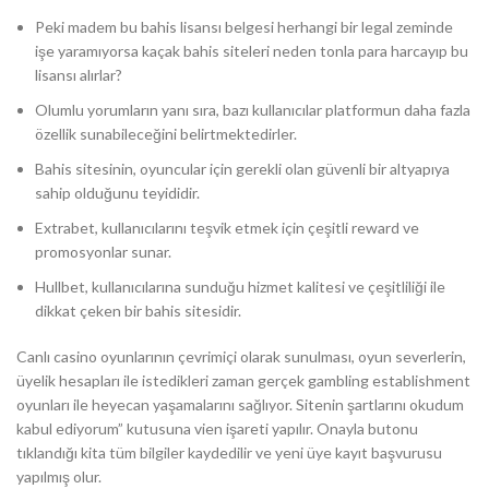
Peki madem bu bahis lisansı belgesi herhangi bir legal zeminde
işe yaramıyorsa kaçak bahis siteleri neden tonla para harcayıp bu
lisansı alırlar?
Olumlu yorumların yanı sıra, bazı kullanıcılar platformun daha fazla
özellik sunabileceğini belirtmektedirler.
Bahis sitesinin, oyuncular için gerekli olan güvenli bir altyapıya
sahip olduğunu teyididir.
Extrabet, kullanıcılarını teşvik etmek için çeşitli reward ve
promosyonlar sunar.
Hullbet, kullanıcılarına sunduğu hizmet kalitesi ve çeşitliliği ile
dikkat çeken bir bahis sitesidir.
Canlı casino oyunlarının çevrimiçi olarak sunulması, oyun severlerin,
üyelik hesapları ile istedikleri zaman gerçek gambling establishment
oyunları ile heyecan yaşamalarını sağlıyor. Sitenin şartlarını okudum
kabul ediyorum” kutusuna vien işareti yapılır. Onayla butonu
tıklandığı kita tüm bilgiler kaydedilir ve yeni üye kayıt başvurusu
yapılmış olur.