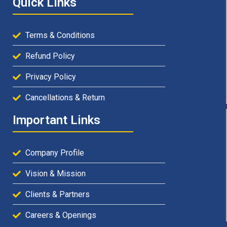
Quick Links
Terms & Conditions
Refund Policy
Privacy Policy
Cancellations & Return
Important Links
Company Profile
Vision & Mission
Clients & Partners
Careers & Openings