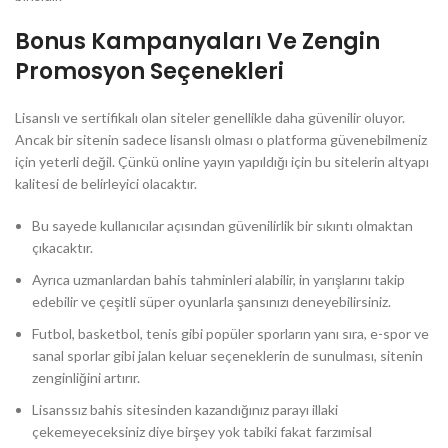
Bonus Kampanyaları Ve Zengin
Promosyon Seçenekleri
Lisanslı ve sertifikalı olan siteler genellikle daha güvenilir oluyor.
Ancak bir sitenin sadece lisanslı olması o platforma güvenebilmeniz
için yeterli değil. Çünkü online yayın yapıldığı için bu sitelerin altyapı
kalitesi de belirleyici olacaktır.
Bu sayede kullanıcılar açısından güvenilirlik bir sıkıntı olmaktan
çıkacaktır.
Ayrıca uzmanlardan bahis tahminleri alabilir, in yarışlarını takip
edebilir ve çeşitli süper oyunlarla şansınızı deneyebilirsiniz.
Futbol, basketbol, tenis gibi popüler sporların yanı sıra, e-spor ve
sanal sporlar gibi jalan keluar seçeneklerin de sunulması, sitenin
zenginliğini artırır.
Lisanssız bahis sitesinden kazandığınız parayı illaki
çekemeyeceksiniz diye birşey yok tabiki fakat farzımisal