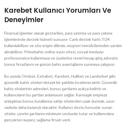
Karebet Kullanıcı Yorumları Ve
Deneyimler
Finansal işlemler olarak gösterilen, para yatırma ve para çekme
işlemlerinde destek hizmeti sunuyor. Canlı destek hattı 7/24
kullanılabiliyor ve site erişim dilinde, müşteri temsilcilerinden yardım
alınabiliyor. Primebahis online oyun sitesi, sosyal medyayı
profesyonelce kullanmaya ve üyelerine resmi hesap giriş adresini,
bonus fırsatlarını ve günün bahis avantajlarını sunmaya çalışıyor.
Bu yazıda Orisbet, Extrabet, Karebet, Hullbet ve Landorbet gibi
güvenilir bahis siteleri detaylı bir şekilde incelenecektir. Güvenilir
bahis sitelerinin adresleri, bonus şartlarını açıkça belirtir ve
kullanıcıların bu şartları anlamasını sağlar. Karmaşık empieza
anlaşılmaz bonus kurallarına sahip sitelerden uzak durmak, uzun
vadede daha kazançlı olacaktır. Kullanıcı dostu bonuslar sunan
siteler, çevrim şartlarını minimum seviyede tutar ve kullanıcılara
gerçekten kazanç sağlama fırsatı verir.