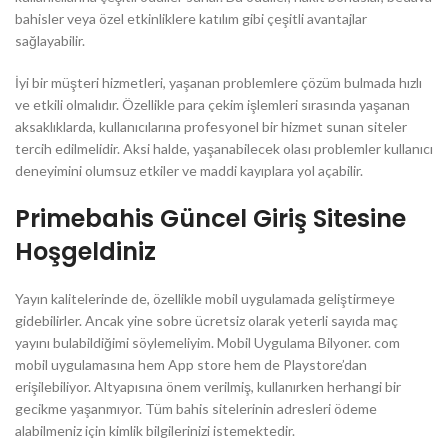
bahisler veya özel etkinliklere katılım gibi çeşitli avantajlar
sağlayabilir.
İyi bir müşteri hizmetleri, yaşanan problemlere çözüm bulmada hızlı
ve etkili olmalıdır. Özellikle para çekim işlemleri sırasında yaşanan
aksaklıklarda, kullanıcılarına profesyonel bir hizmet sunan siteler
tercih edilmelidir. Aksi halde, yaşanabilecek olası problemler kullanıcı
deneyimini olumsuz etkiler ve maddi kayıplara yol açabilir.
Primebahis Güncel Giriş Sitesine
Hoşgeldiniz
Yayın kalitelerinde de, özellikle mobil uygulamada geliştirmeye
gidebilirler. Ancak yine sobre ücretsiz olarak yeterli sayıda maç
yayını bulabildiğimi söylemeliyim. Mobil Uygulama Bilyoner. com
mobil uygulamasına hem App store hem de Playstore’dan
erişilebiliyor. Altyapısına önem verilmiş, kullanırken herhangi bir
gecikme yaşanmıyor. Tüm bahis sitelerinin adresleri ödeme
alabilmeniz için kimlik bilgilerinizi istemektedir.