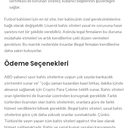
sertifikası ile korunan sitemiz, kullanıcı bilgilerinin güvenliğini
sağlar.
Futbol bahisleri için en iyi site, her bahisçinin özel gereksinimlerine
bağlı olarak değişebilir. Lisanslı bahis siteleri yasal mı sorusuna hayır
yanıtını net bir şekilde verebiliriz. Aslında legal firmaların bu duruma
müdahale etmeleri ve artık kendilerine çeki düzen vermeleri
gerekiyor. Bu mantık nedeniyle insanlar illegal firmaları kendilerine
daha yakın buluyorlar.
Ödeme Seçenekleri
ABD yabanci spor bahis sitelerine uygun çok sayıda bankacılık
yöntemini sunar ve” “çoğu zaman kazanilan kaari birkaç dakika içinde
almanızı sağlamak için Crypto Para Çekme teklifi sunar. Bahis siteleri
oran işlemlerini de lisanslar üzerinden konuşmak gereklidir. Farklı
türlerden lisansları olan bahis sitelerinin, oranlara göre de farklı
hizmet verdiklerini bilmek gereklidir. İllegal bahis siteleri, yasal bahis
sitelerine göre çok daha yüksek oranlar sunmaktadır. Çünkü
Türkiye’de yayın yapan tüm bahis siteleri against the law olarak
hizmet sağlamaktadır. Bahis ve sanal kumar yasaları kapsamında