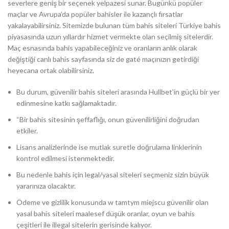
severlere geniş bir seçenek yelpazesi sunar. Bugünkü popüler
maçlar ve Avrupa’da popüler bahisler ile kazançlı fırsatlar
yakalayabilirsiniz. Sitemizde bulunan tüm bahis siteleri Türkiye bahis
piyasasında uzun yıllardır hizmet vermekte olan seçilmiş sitelerdir.
Maç esnasında bahis yapabileceğiniz ve oranların anlık olarak
değiştiği canlı bahis sayfasında siz de gaté maçınızın getirdiği
heyecana ortak olabilirsiniz.
Bu durum, güvenilir bahis siteleri arasında Hullbet’in güçlü bir yer
edinmesine katkı sağlamaktadır.
“Bir bahis sitesinin şeffaflığı, onun güvenilirliğini doğrudan
etkiler.
Lisans analizlerinde ise mutlak suretle doğrulama linklerinin
kontrol edilmesi istenmektedir.
Bu nedenle bahis için legal/yasal siteleri seçmeniz sizin büyük
yararınıza olacaktır.
Ödeme ve gizlilik konusunda w tamtym miejscu güvenilir olan
yasal bahis siteleri maalesef düşük oranlar, oyun ve bahis
çeşitleri ile illegal sitelerin gerisinde kalıyor.