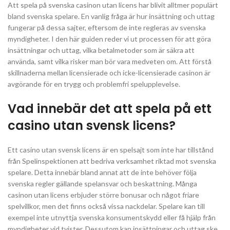
Att spela på svenska casinon utan licens har blivit alltmer populärt
bland svenska spelare. En vanlig fråga är hur insättning och uttag
fungerar på dessa sajter, eftersom de inte regleras av svenska
myndigheter. I den här guiden reder vi ut processen för att göra
insättningar och uttag, vilka betalmetoder som är säkra att
använda, samt vilka risker man bör vara medveten om. Att förstå
skillnaderna mellan licensierade och icke-licensierade casinon är
avgörande för en trygg och problemfri spelupplevelse.
Vad innebär det att spela på ett
casino utan svensk licens?
Ett casino utan svensk licens är en spelsajt som inte har tillstånd
från Spelinspektionen att bedriva verksamhet riktad mot svenska
spelare. Detta innebär bland annat att de inte behöver följa
svenska regler gällande spelansvar och beskattning. Många
casinon utan licens erbjuder större bonusar och något friare
spelvillkor, men det finns också vissa nackdelar. Spelare kan till
exempel inte utnyttja svenska konsumentskydd eller få hjälp från
myndigheter vid tvister. Dessutom kan insättningar och uttag ske