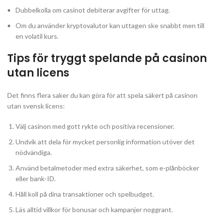
Dubbelkolla om casinot debiterar avgifter för uttag.
Om du använder kryptovalutor kan uttagen ske snabbt men till
en volatil kurs.
Tips för tryggt spelande på casinon
utan licens
Det finns flera saker du kan göra för att spela säkert på casinon
utan svensk licens:
Välj casinon med gott rykte och positiva recensioner.
Undvik att dela för mycket personlig information utöver det
nödvändiga.
Använd betalmetoder med extra säkerhet, som e-plånböcker
eller bank-ID.
Håll koll på dina transaktioner och spelbudget.
Läs alltid villkor för bonusar och kampanjer noggrant.