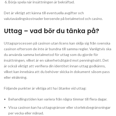
Börja spela när insättningen är bekräftad.
Det är viktigt att känna till eventuella avgifter och
valutaväxlingskostnader beroende på betalmetod och casino.
Uttag – vad bör du tänka på?
Uttagsprocessen på casinon utan licens kan skilja sig från svenska
casinon eftersom de inte är bundna till samma regler. Vanligtvis ska
du använda samma betalmetod för uttag som du gjorde för
insättningen, vilket är en säkerhetsåtgärd mot penningtvätt. Det
är också viktigt att verifiera din identitet innan uttag godkänns,
vilket kan innebära att du behöver skicka in dokument såsom pass
eller elräkning.
Följande punkter är viktiga att ha i åtanke vid uttag:
Behandlingstiden kan variera från några timmar till flera dagar.
Vissa casinon kan ha uttagsgränser eller storleksbegränsningar
per vecka eller månad.