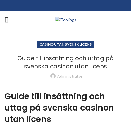
CASINO UTAN SVENSK LICENS
Guide till insättning och uttag på
svenska casinon utan licens
Administrator
Guide till insättning och
uttag på svenska casinon
utan licens