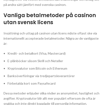
på andra sätt jämfört med svenska casinon.
Vanliga betalmetoder på casinon
utan svensk licens
Insättning och uttag på casinon utan licens måste oftast ske via
internationellt accepterade betalmetoder. Några av de vanligaste
är:
Kredit- och betalkort (Visa, Mastercard)
E-plånböcker såsom Skrill och Neteller
Kryptovalutor som Bitcoin och Ethereum
Banksöverföringar via tredjepartsleverantörer
Förbetalda kort som Paysafecard
Dessa metoder erbjuder olika nivåer av anonymitet, hastighet och
avgifter. Kryptovalutor blir allt mer populärt eftersom de ofta är
snabba och inte direkt kopplade till personlig information.