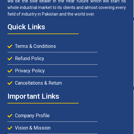
will be the sole dealer in the near future which will start its
whole industrial market to its clients and almost covering every
field of industry in Pakistan and the world over.
Quick Links
Terms & Conditions
Refund Policy
Privacy Policy
Cancellations & Return
Important Links
Company Profile
Vision & Mission