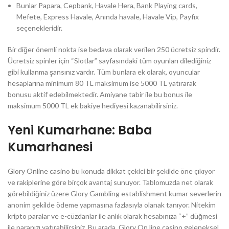
Bunlar Papara, Cepbank, Havale Hera, Bank Playing cards,
Mefete, Express Havale, Anında havale, Havale Vip, Payfix
seçenekleridir.
Bir diğer önemli nokta ise bedava olarak verilen 250 ücretsiz spindir.
Ücretsiz spinler için “Slotlar” sayfasındaki tüm oyunları dilediğiniz
gibi kullanma şansınız vardır. Tüm bunlara ek olarak, oyuncular
hesaplarına minimum 80 TL maksimum ise 5000 TL yatırarak
bonusu aktif edebilmektedir. Amiyane tabir ile bu bonus ile
maksimum 5000 TL ek bakiye hediyesi kazanabilirsiniz.
Yeni Kumarhane: Baba
Kumarhanesi
Glory Online casino bu konuda dikkat çekici bir şekilde öne çıkıyor
ve rakiplerine göre birçok avantaj sunuyor. Tablomuzda net olarak
görebildiğiniz üzere Glory Gambling establishment kumar severlerin
anonim şekilde ödeme yapmasına fazlasıyla olanak tanıyor. Nitekim
kripto paralar ve e-cüzdanlar ile anlık olarak hesabınıza “+” düğmesi
ile paranızı yatırabilirsiniz. Bu arada, Glory On line casino geleneksel