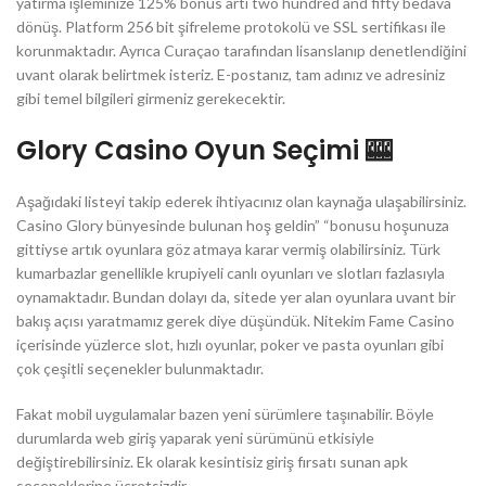
yatırma işleminize 125% bonus artı two hundred and fifty bedava
dönüş. Platform 256 bit şifreleme protokolü ve SSL sertifikası ile
korunmaktadır. Ayrıca Curaçao tarafından lisanslanıp denetlendiğini
uvant olarak belirtmek isteriz. E-postanız, tam adınız ve adresiniz
gibi temel bilgileri girmeniz gerekecektir.
Glory Casino Oyun Seçimi 🎰
Aşağıdaki listeyi takip ederek ihtiyacınız olan kaynağa ulaşabilirsiniz.
Casino Glory bünyesinde bulunan hoş geldin” “bonusu hoşunuza
gittiyse artık oyunlara göz atmaya karar vermiş olabilirsiniz. Türk
kumarbazlar genellikle krupiyeli canlı oyunları ve slotları fazlasıyla
oynamaktadır. Bundan dolayı da, sitede yer alan oyunlara uvant bir
bakış açısı yaratmamız gerek diye düşündük. Nitekim Fame Casino
içerisinde yüzlerce slot, hızlı oyunlar, poker ve pasta oyunları gibi
çok çeşitli seçenekler bulunmaktadır.
Fakat mobil uygulamalar bazen yeni sürümlere taşınabilir. Böyle
durumlarda web giriş yaparak yeni sürümünü etkisiyle
değiştirebilirsiniz. Ek olarak kesintisiz giriş fırsatı sunan apk
seçeneklerine ücretsizdir.