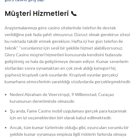
Müşteri Hizmetleri 📞
Araştırmalarımıza göre casino sitelerinde telefon ile destek
verildiğine pek fazla şahit olmuyoruz. Dürüst olmak gerekirse siteyi
bu noktada takdir etmek gerekiyor. Hafta içi her gün telefon ile
teknik” “sorunlarınız için sesli bir şekilde hizmet alabiliyorsunuz.
Glory Casino müşteri hizmetleri konusunda kendisini fazlasıyla
geliştirmiş ve hala da geliştirmeye devam ediyor. Kumar severlerin
slotlardan sonra oynamaktan en çok zevk aldığı kategori hiç
şüphesiz krupiyeli canlı oyunlardır. Krupiyeli oyunlar gerçekçi
kumarhane atmosferinin yaratıldığı stüdyolarda gerçekleşmektedir.
Nedeni Abraham de Veerstrqqt, 9 Willemstad, Curaçao
kurumunun denetiminde olmasıdır.
Şu anda, Fame Casino mobil uygulaması gerçek para kazanmak
için en iyi seçeneklerden biri olarak kabul edilmektedir.
Ancak, tüm kumar türlerinde olduğu gibi, oyuncuları sorumlu bir
şekilde kumar oynamaya empieza ilgili risklerin farkında olmaya