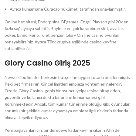
Ayrıca kumarhane Curaçao hükümeti tarafından onaylanmıştır.
Online bet sitesi, Endorphina, BFgames, Ezugi, Playson gibi 20’den
fazla sağlayıcıya sahiptir. Böylece en çok kazandıran slot, aviator,
poker, bingo, keno, rulet benzeri Glory On line casino oyunları
oynayabilirsiniz. Ayrıca Türk krupiye eşliğinde casino keyfine
katılabilirsiniz.
Glory Casino Giriş 2025
Neyse ki bu limitler herkesin bütçesine uygun tutarla belirlenmiştir.
Peki bet firmasının güncel limitleri empieza yöntemleri nelerdir?
Özetle Glory Casino, geniş bir oyuncu yelpazesine hitap eden,
güvenilir ve kullanıcı dostu bir online kumarhanesi gibi
görünmektedir. Ancak, tüm kumar türlerinde olduğu gibi, oyuncuları
sorumlu bir şekilde kumar oynamaya empieza ilgili risklerin farkında
olmaya teşvik ediyoruz.
Yeni başlayanlar için, bir dereceye kadar keyfini çıkarın Afin de