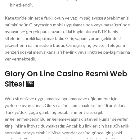
bir etkendir.
Kategoride binlerce farklı oyun ve yazılım sağlayıcısı görebilmeniz
mümkündür. Glorycasino mobil uygulamasında veya masaüstünde
oynayın ve gerçek para kazanın. Hal böyle olunca BTK bahis
sitelerini sürekli kapatmaktadır. Giriş yapamıyorum şeklindeki
şikayetlerin daimi nedeni budur. Örneğin giriş twitter, telegram
benzeri sosyal medya kanalları heylink veya linktree paylaşımlarına
yer vermektedir.
Glory On Line Casino Resmi Web
Sitesi 🎰
Web sitemiz ve uygulamamız, oynamanız ve eğlenmeniz için
yüzlerce oyun sunar. Glory casino. com maalesef belirli aralıklarla
Türkiye’deki çoğu gambling establishment sitesi gibi
engellenmektedir. Bu engellemeyi aşmak isteyen kumar severler
giriş linkine ihtiyaç duymaktadır. Ancak bu linkler için bazı güvenlik
sorunları ortaya çıkabilir. Misal wonder casino güncel giriş linki