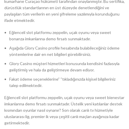
kumarhane Curaçao hükümeti tarafından onaylanmıştır. Bu sertifika,
dürüstlük standartlarının en üst düzeyde denetlendiğini ve
paylaşılan tüm verilerin en yeni şifreleme yazılımıyla korunduğunu
ifade etmektedir.
Eğlenceli slot platformu zeppelin, uçak oyunu veya sweet
bonanza imkanlarına demo fırsatı sunmaktadır.
Aşağıda Glory Casino profile hesabında bulabileceğiniz ödeme
yöntemlerine dair en net bilgileri görebilirsiniz.
Glory Casino müşteri hizmetleri konusunda kendisini fazlasıyla
geliştirmiş ve hala da geliştirmeye devam ediyor.
Fakat ödeme seçeneklerine” “tıkladığınızda kişisel bilgileriniz
talep edilmektedir.
Eğlenceli slot platformu zeppelin, uçak oyunu veya sweet bienestar
imkanlarına demo fırsatı sunmaktadır. Üstelik yeni katılanlar destek
kısmından oyunlar nasıl oynanır? Son olarak canlı tv hizmetiyle
uluslararası lig, premier ik veya çeşitli canlı maçları ayağınıza kadar
getirmektedir.