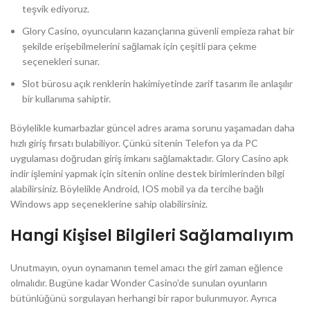
teşvik ediyoruz.
Glory Casino, oyuncuların kazançlarına güvenli empieza rahat bir
şekilde erişebilmelerini sağlamak için çeşitli para çekme
seçenekleri sunar.
Slot bürosu açık renklerin hakimiyetinde zarif tasarım ile anlaşılır
bir kullanıma sahiptir.
Böylelikle kumarbazlar güncel adres arama sorunu yaşamadan daha
hızlı giriş fırsatı bulabiliyor. Çünkü sitenin Telefon ya da PC
uygulaması doğrudan giriş imkanı sağlamaktadır. Glory Casino apk
indir işlemini yapmak için sitenin online destek birimlerinden bilgi
alabilirsiniz. Böylelikle Android, IOS mobil ya da tercihe bağlı
Windows app seçeneklerine sahip olabilirsiniz.
Hangi Kişisel Bilgileri Sağlamalıyım
Unutmayın, oyun oynamanın temel amacı the girl zaman eğlence
olmalıdır. Bugüne kadar Wonder Casino’de sunulan oyunların
bütünlüğünü sorgulayan herhangi bir rapor bulunmuyor. Ayrıca