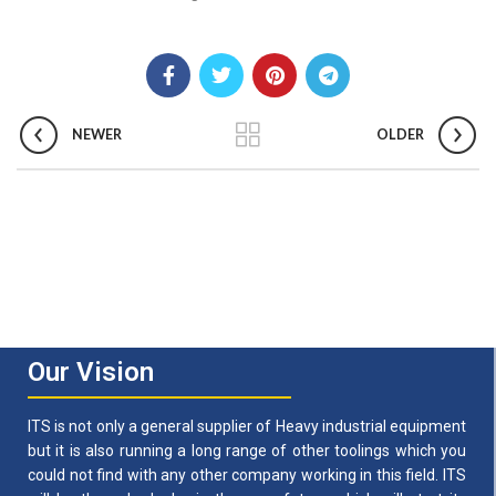
NEWER
OLDER
Our Vision
ITS is not only a general supplier of Heavy industrial equipment
but it is also running a long range of other toolings which you
could not find with any other company working in this field. ITS