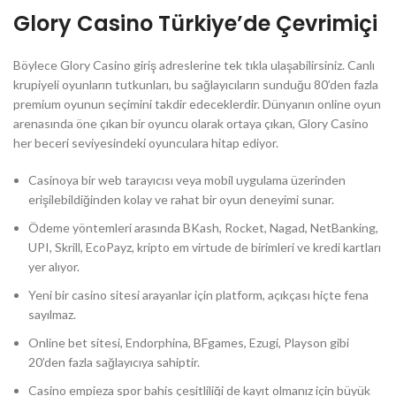
Glory Casino Türkiye’de Çevrimiçi
Böylece Glory Casino giriş adreslerine tek tıkla ulaşabilirsiniz. Canlı
krupiyeli oyunların tutkunları, bu sağlayıcıların sunduğu 80’den fazla
premium oyunun seçimini takdir edeceklerdir. Dünyanın online oyun
arenasında öne çıkan bir oyuncu olarak ortaya çıkan, Glory Casino
her beceri seviyesindeki oyunculara hitap ediyor.
Casinoya bir web tarayıcısı veya mobil uygulama üzerinden
erişilebildiğinden kolay ve rahat bir oyun deneyimi sunar.
Ödeme yöntemleri arasında BKash, Rocket, Nagad, NetBanking,
UPI, Skrill, EcoPayz, kripto em virtude de birimleri ve kredi kartları
yer alıyor.
Yeni bir casino sitesi arayanlar için platform, açıkçası hiçte fena
sayılmaz.
Online bet sitesi, Endorphina, BFgames, Ezugi, Playson gibi
20’den fazla sağlayıcıya sahiptir.
Casino empieza spor bahis çeşitliliği de kayıt olmanız için büyük