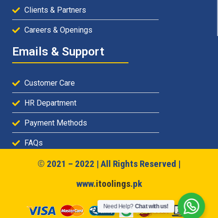
Clients & Partners
Careers & Openings
Emails & Support
Customer Care
HR Department
Payment Methods
FAQs
© 2021 – 2022 | All Rights Reserved |
www.
itoolings
.pk
Need Help?
Chat with us!