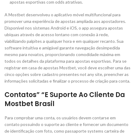
apostas esportivas com odds atrativas.
A Mostbet desenvolveu o aplicativo móvel multifuncional para
promover uma experiência de apostas ampliada aos apostadores.
Disponível nos sistemas Android e iOS, o app assegura apostas
ubíquas através de acesso lontano com conexão à rede,
viabilizando palpites a qualquer hora e em qualquer recanto. Sua
software intuitiva e amigável garante navegação desimpedida
mesmo para novatos, proporcionando comodidade máxima em
todos os detalhes da plataforma para apostas esportivas. Para se
registrar em casa de apostas Mostbet, você deve escolher uma das
cinco opções sobre cadastro presentes not any site, preencher as
informações solicitadas e finalizar o processo de criação para conta.
Contatos” “E Suporte Ao Cliente Da
Mostbet Brasil
Para comprobar uma conta, os usuários devem contarse em
contato possuindo o suporte ao cliente e fornecer um documento
de identificação com foto, como passaporte systems carteira de