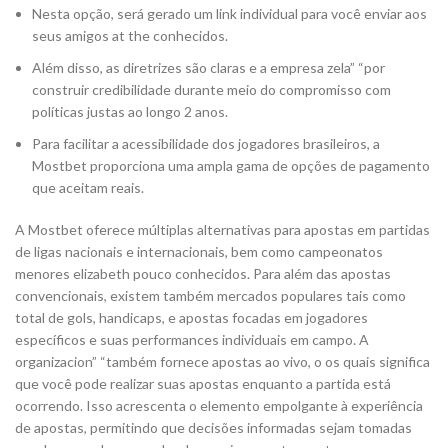
Nesta opção, será gerado um link individual para você enviar aos
seus amigos at the conhecidos.
Além disso, as diretrizes são claras e a empresa zela” “por
construir credibilidade durante meio do compromisso com
políticas justas ao longo 2 anos.
Para facilitar a acessibilidade dos jogadores brasileiros, a
Mostbet proporciona uma ampla gama de opções de pagamento
que aceitam reais.
A Mostbet oferece múltiplas alternativas para apostas em partidas
de ligas nacionais e internacionais, bem como campeonatos
menores elizabeth pouco conhecidos. Para além das apostas
convencionais, existem também mercados populares tais como
total de gols, handicaps, e apostas focadas em jogadores
específicos e suas performances individuais em campo. A
organizacion” “também fornece apostas ao vivo, o os quais significa
que você pode realizar suas apostas enquanto a partida está
ocorrendo. Isso acrescenta o elemento empolgante à experiência
de apostas, permitindo que decisões informadas sejam tomadas