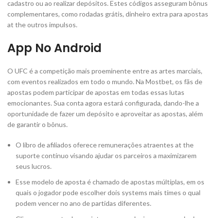
cadastro ou ao realizar depósitos. Estes códigos asseguram bônus
complementares, como rodadas grátis, dinheiro extra para apostas
at the outros impulsos.
App No Android
O UFC é a competição mais proeminente entre as artes marciais,
com eventos realizados em todo o mundo. Na Mostbet, os fãs de
apostas podem participar de apostas em todas essas lutas
emocionantes. Sua conta agora estará configurada, dando-lhe a
oportunidade de fazer um depósito e aproveitar as apostas, além
de garantir o bônus.
O libro de afiliados oferece remunerações atraentes at the
suporte contínuo visando ajudar os parceiros a maximizarem
seus lucros.
Esse modelo de aposta é chamado de apostas múltiplas, em os
quais o jogador pode escolher dois systems mais times o qual
podem vencer no ano de partidas diferentes.