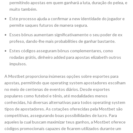
permitindo apostas em quem ganhará a luta, duração do pelea, e
muito também.
Este processo ajuda a confirmar a new identidade do jogador e
permite saques futuros de manera segura.
Esses bônus aumentam significativamente o seu poder de ex
profeso, dando-lhe mais probabilities de ganhar bastante.
Estes códigos asseguram bônus complementares, como
rodadas grátis, dinheiro added para apostas elizabeth outros
impulsos.
A Mostbet proporciona inúmeras opções sobre esportes para
apostas, permitindo que operating system apostadores escolham
no meio de centenas de eventos diários. Desde esportes
populares como futebol e tênis, até modalidades menos
conhecidas, há diversas alternativas para todos operating system
tipos de apostadores. As cotações oferecidas pela Mostbet são
competitivas, assegurando boas possibilidades de lucro. Para
aqueles la cual buscam maximizar teus ganhos, a Mostbet oferece
códigos promocionais capazes de ficarem utilizados durante um