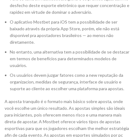
desfecho deste esporte eletrônico que requer concentração e
rapidez em virtude de dominar o adversário.
O aplicativo Mostbet para iOS tem a possibilidade de ser
baixado através da própria App Store, porém, ele não está
disponível pra apostadores brasileiros — ao menos não
diretamente.
No entanto, uma alternativa tem a possibilidade de se destacar
em termos de benefícios para determinados modelos de
usuários.
Os usuários devem juzgar fatores como a new reputação da
organizacion, medidas de segurança, interface de usuário e
suporte ao cliente ao escolher uma plataforma para apostas.
A aposta tranquilo é o formato mais básico sobre aposta, onde
você escolhe um único resultado. As apostas simples são ideais
para iniciantes, pois oferecem menos risco e uma manera mais
direta de apostar. A Mostbet oferece vários tipos de apostas
esportivas para que os jogadores escolham the melhor estratégia
afin de cada evento. As apostas em esportes simulados por pc