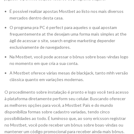
É possível realizar apostas Mostbet ao listo nos mais diversos
mercados dentro desta casa.
O programa pra PC é perfect para aqueles o qual apostam
frequentemente at the desejam uma forma mais simples at the
ágil de acessar o site, search engine marketing depender
exclusivamente de navegadores.
Na Mostbet, você pode acessar o bônus sobre boas-vindas logo
no momento em que cria a sua conta.
A Mostbet oferece várias mesas de blackjack, tanto mhh versão
clássica quanto em variações modernas.
O procedimento sobre instalação é pronto e logo você terá acesso
à plataforma diretamente perform seu celular. Buscando oferecer
as melhores opções para você, a Mostbet País e do mundo
disponibiliza formas sobre cadastro variadas, tendo cinco
possibilidades ao todo. É luminoso que, ao sony ericsson registrar
no Mostbet, você pode receber um bônus sobre boas-vindas ou
mantener um código promocional para receber ainda mais bônus.