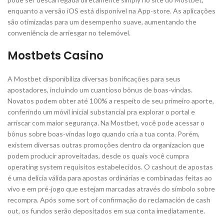
enquanto a versão iOS está disponível na App-store. As aplicações
são otimizadas para um desempenho suave, aumentando the
conveniência de arriesgar no telemóvel.
Mostbets Casino
A Mostbet disponibiliza diversas bonificações para seus
apostadores, incluindo um cuantioso bônus de boas-vindas.
Novatos podem obter até 100% a respeito de seu primeiro aporte,
conferindo um móvil inicial substancial pra explorar o portal e
arriscar com maior segurança. Na Mostbet, você pode acessar o
bônus sobre boas-vindas logo quando cria a tua conta. Porém,
existem diversas outras promoções dentro da organizacion que
podem producir aproveitadas, desde os quais você cumpra
operating system requisitos estabelecidos. O cashout de apostas
é uma delicia válida para apostas ordinárias e combinadas feitas ao
vivo e em pré-jogo que estejam marcadas através do símbolo sobre
recompra. Após some sort of confirmação do reclamación de cash
out, os fundos serão depositados em sua conta imediatamente.