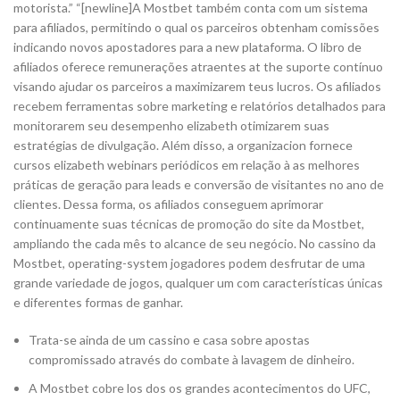
motorista.” “[newline]A Mostbet também conta com um sistema
para afiliados, permitindo o qual os parceiros obtenham comissões
indicando novos apostadores para a new plataforma. O libro de
afiliados oferece remunerações atraentes at the suporte contínuo
visando ajudar os parceiros a maximizarem teus lucros. Os afiliados
recebem ferramentas sobre marketing e relatórios detalhados para
monitorarem seu desempenho elizabeth otimizarem suas
estratégias de divulgação. Além disso, a organizacion fornece
cursos elizabeth webinars periódicos em relação à as melhores
práticas de geração para leads e conversão de visitantes no ano de
clientes. Dessa forma, os afiliados conseguem aprimorar
continuamente suas técnicas de promoção do site da Mostbet,
ampliando the cada mês to alcance de seu negócio. No cassino da
Mostbet, operating-system jogadores podem desfrutar de uma
grande variedade de jogos, qualquer um com características únicas
e diferentes formas de ganhar.
Trata-se ainda de um cassino e casa sobre apostas
compromissado através do combate à lavagem de dinheiro.
A Mostbet cobre los dos os grandes acontecimentos do UFC,