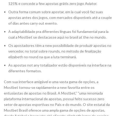
125% e concede a few apostas grátis zero jogo Aviator.
Outra forma comum sobre apostar, em la cual você faz suas
apostas antes dos jogos, com mercados disponíveis até a couple
of dias antes carry out evento.
A adaptabilidade pra diferentes línguas foi fundamental para la
cual a Mostbet se destacasse aqui no brasil at the no mundo.
Os apostadores têm a new possibilidade de produzir apostas no
vencedor, no total sobre rounds, no método de finalização
elizabeth no round na que a luta terminará.
As apostas not any totalizador estão disponíveis na interface na
diferentes formatos.
Com sua interface amigável e uma vasta gama de opções, a
Mostbet tornou-se rapidamente a new favorita entre os
entusiastas de apostas no Brasil. A Mostbet,” “uma renomada
plataforma internacional de apostas, possui feito sucesso zero
setor de apostas esportivas no País e do mundo. O site estatal da
Mostbet Brasil oferece uma ampla gama de opções de apostas,
desde futebol e basquete até eSports elizabeth jogos de cassino.