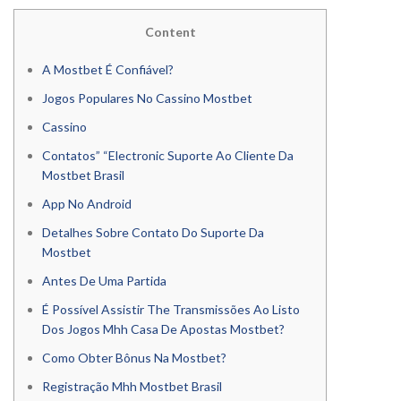
Content
A Mostbet É Confiável?
Jogos Populares No Cassino Mostbet
Cassino
Contatos” “Electronic Suporte Ao Cliente Da
Mostbet Brasil
App No Android
Detalhes Sobre Contato Do Suporte Da
Mostbet
Antes De Uma Partida
É Possível Assistir The Transmissões Ao Listo
Dos Jogos Mhh Casa De Apostas Mostbet?
Como Obter Bônus Na Mostbet?
Registração Mhh Mostbet Brasil