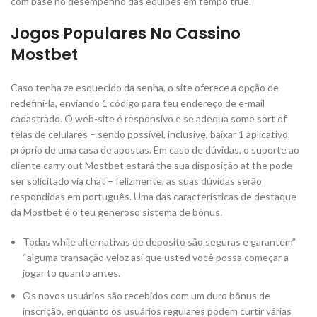
com base no desempenho das equipes em tempo true.
Jogos Populares No Cassino
Mostbet
Caso tenha ze esquecido da senha, o site oferece a opção de
redefini-la, enviando 1 código para teu endereço de e-mail
cadastrado. O web-site é responsivo e se adequa some sort of
telas de celulares – sendo possível, inclusive, baixar 1 aplicativo
próprio de uma casa de apostas. Em caso de dúvidas, o suporte ao
cliente carry out Mostbet estará the sua disposição at the pode
ser solicitado via chat – felizmente, as suas dúvidas serão
respondidas em português. Uma das características de destaque
da Mostbet é o teu generoso sistema de bônus.
Todas while alternativas de deposito são seguras e garantem”
“alguma transação veloz así que usted você possa começar a
jogar to quanto antes.
Os novos usuários são recebidos com um duro bônus de
inscrição, enquanto os usuários regulares podem curtir várias