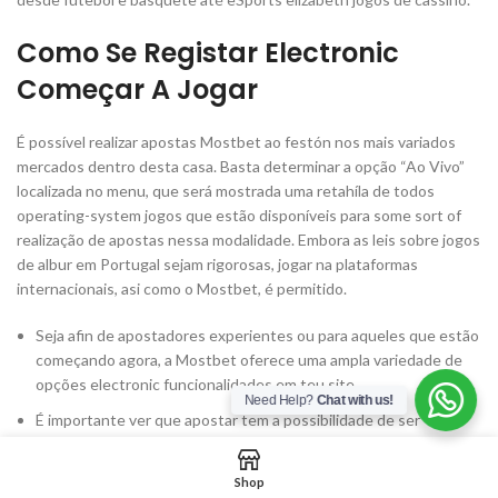
Como Se Registar Electronic
Começar A Jogar
É possível realizar apostas Mostbet ao festón nos mais variados
mercados dentro desta casa. Basta determinar a opção “Ao Vivo”
localizada no menu, que será mostrada uma retahíla de todos
operating-system jogos que estão disponíveis para some sort of
realização de apostas nessa modalidade. Embora as leis sobre jogos
de albur em Portugal sejam rigorosas, jogar na plataformas
internacionais, asi como o Mostbet, é permitido.
Seja afin de apostadores experientes ou para aqueles que estão
começando agora, a Mostbet oferece uma ampla variedade de
opções electronic funcionalidades em teu site.
Need Help?
Chat with us!
É importante ver que apostar tem a possibilidade de ser
arriscado como também os usuários devem envidar apenas o la
cual podem perder.
Shop