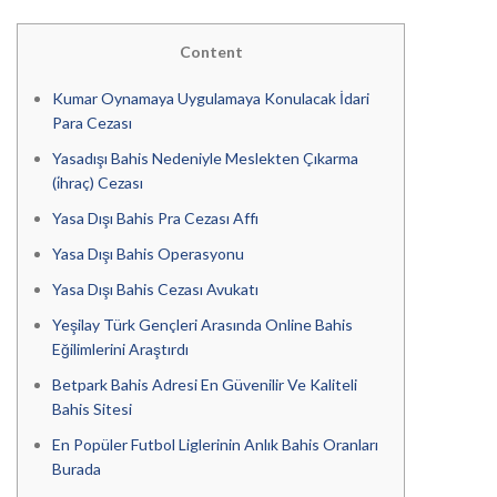
Content
Kumar Oynamaya Uygulamaya Konulacak İdari
Para Cezası
Yasadışı Bahis Nedeniyle Meslekten Çıkarma
(i̇hraç) Cezası
Yasa Dışı Bahis Pra Cezası Affı
Yasa Dışı Bahis Operasyonu
Yasa Dışı Bahis Cezası Avukatı
Yeşilay Türk Gençleri Arasında Online Bahis
Eğilimlerini Araştırdı
Betpark Bahis Adresi En Güvenilir Ve Kaliteli
Bahis Sitesi
En Popüler Futbol Liglerinin Anlık Bahis Oranları
Burada