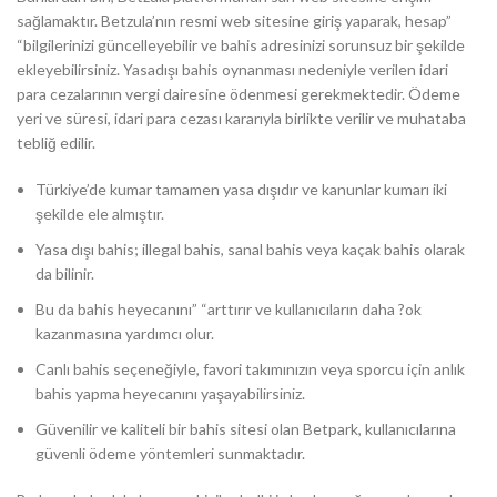
sağlamaktır. Betzula’nın resmi web sitesine giriş yaparak, hesap”
“bilgilerinizi güncelleyebilir ve bahis adresinizi sorunsuz bir şekilde
ekleyebilirsiniz. Yasadışı bahis oynanması nedeniyle verilen idari
para cezalarının vergi dairesine ödenmesi gerekmektedir. Ödeme
yeri ve süresi, idari para cezası kararıyla birlikte verilir ve muhataba
tebliğ edilir.
Türkiye’de kumar tamamen yasa dışıdır ve kanunlar kumarı iki
şekilde ele almıştır.
Yasa dışı bahis; illegal bahis, sanal bahis veya kaçak bahis olarak
da bilinir.
Bu da bahis heyecanını” “arttırır ve kullanıcıların daha ?ok
kazanmasına yardımcı olur.
Canlı bahis seçeneğiyle, favori takımınızın veya sporcu için anlık
bahis yapma heyecanını yaşayabilirsiniz.
Güvenilir ve kaliteli bir bahis sitesi olan Betpark, kullanıcılarına
güvenli ödeme yöntemleri sunmaktadır.