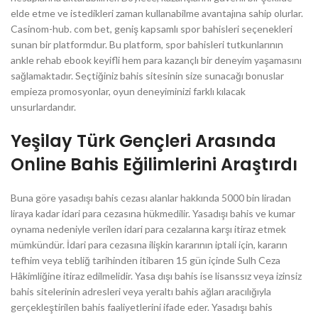
elde etme ve istedikleri zaman kullanabilme avantajına sahip olurlar.
Casinom-hub. com bet, geniş kapsamlı spor bahisleri seçenekleri
sunan bir platformdur. Bu platform, spor bahisleri tutkunlarının
ankle rehab ebook keyifli hem para kazançlı bir deneyim yaşamasını
sağlamaktadır. Seçtiğiniz bahis sitesinin size sunacağı bonuslar
empieza promosyonlar, oyun deneyiminizi farklı kılacak
unsurlardandır.
Yeşilay Türk Gençleri Arasında
Online Bahis Eğilimlerini Araştırdı
Buna göre yasadışı bahis cezası alanlar hakkında 5000 bin liradan
liraya kadar idari para cezasına hükmedilir. Yasadışı bahis ve kumar
oynama nedeniyle verilen idari para cezalarına karşı itiraz etmek
mümkündür. İdari para cezasına ilişkin kararının iptali için, kararın
tefhim veya tebliğ tarihinden itibaren 15 gün içinde Sulh Ceza
Hâkimliğine itiraz edilmelidir. Yasa dışı bahis ise lisanssız veya izinsiz
bahis sitelerinin adresleri veya yeraltı bahis ağları aracılığıyla
gerçekleştirilen bahis faaliyetlerini ifade eder. Yasadışı bahis