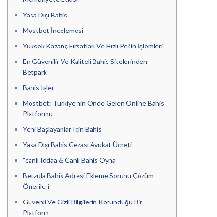
Yasa Dışı Bahis
Mostbet İncelemesi
Yüksek Kazanç Fırsatları Ve Hızlı Pe?in İşlemleri
En Güvenilir Ve Kaliteli Bahis Sitelerinden
Betpark
Bahis Işler
Mostbet: Türkiye’nin Önde Gelen Online Bahis
Platformu
Yeni Başlayanlar Için Bahis
Yasa Dışı Bahis Cezası Avukat Ücreti
“canlı Iddaa & Canlı Bahis Oyna
Betzula Bahis Adresi Ekleme Sorunu Çözüm
Önerileri
Güvenli Ve Gizli Bilgilerin Korunduğu Bir
Platform