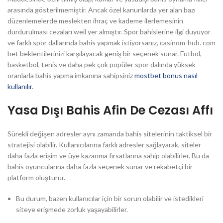
arasında gösterilmemiştir. Ancak özel kanunlarda yer alan bazı
düzenlemelerde meslekten ihraç ve kademe ilerlemesinin
durdurulması cezaları weil yer almıştır. Spor bahislerine ilgi duyuyor
ve farklı spor dallarında bahis yapmak istiyorsanız, casinom-hub. com
bet beklentilerinizi karşılayacak geniş bir seçenek sunar. Futbol,
basketbol, tenis ve daha pek çok popüler spor dalında yüksek
oranlarla bahis yapma imkanına sahipsiniz
mostbet bonus nasıl
kullanılır
.
Yasa Dışı Bahis Afin De Cezası Affı
Sürekli değişen adresler aynı zamanda bahis sitelerinin taktiksel bir
stratejisi olabilir. Kullanıcılarına farklı adresler sağlayarak, siteler
daha fazla erişim ve üye kazanma fırsatlarına sahip olabilirler. Bu da
bahis oyuncularına daha fazla seçenek sunar ve rekabetçi bir
platform oluşturur.
Bu durum, bazen kullanıcılar için bir sorun olabilir ve istedikleri
siteye erişmede zorluk yaşayabilirler.