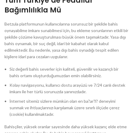
Tüm Türkiye’de Pedallar
Bağımlılıkla Mü
Betzula platformunun kullanıcılarına sorunsuz bir şekilde bahis
oynayabilme imkanı sunabilmesi için, bu ekleme sorunlarının etkili bir
şekilde çözüme kavuşturulması büyük önem taşımaktadır. Yasa dışı
bahis oynamak, bir suç değil, idari bir kabahat olarak kabul
edilmektedir. Bu nedenle, yasa dışı bahis oynadığı tespit edilen
kişilere idari para cezaları uygulanır.
Siz değerli bahis severler için kaliteli, güvenilir ve kazançlı bir
bahis ortamı oluşturduğumuzdan emin olabilirsiniz.
Kolay navigasyonu, kullanıcı dostu arayüzü ve 7/24 canlı destek
imkanı ile her türlü sorunuzda yanınızdadır.
İnternet sitemiz sizlere mümkün olan en ba?ar?l? deneyimi
sunmak ve ihtiyaçlarınızı karşılamak üzere sınırlı ölçüde çerez
(cookie) kullanılmaktadır.
Bahisçiler, yüksek oranlar sayesinde daha yüksek kazanç elde etme