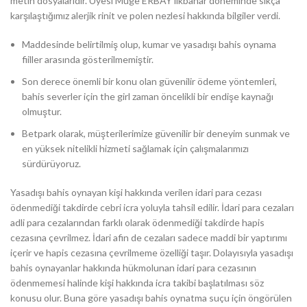
metin dosyalarıdır. Üyesi Müge ERBAY ilkbahar döneminde sıkça
karşılaştığımız alerjik rinit ve polen nezlesi hakkında bilgiler verdi.
Maddesinde belirtilmiş olup, kumar ve yasadışı bahis oynama
fiiller arasında gösterilmemiştir.
Son derece önemli bir konu olan güvenilir ödeme yöntemleri,
bahis severler için the girl zaman öncelikli bir endişe kaynağı
olmuştur.
Betpark olarak, müşterilerimize güvenilir bir deneyim sunmak ve
en yüksek nitelikli hizmeti sağlamak için çalışmalarımızı
sürdürüyoruz.
Yasadışı bahis oynayan kişi hakkında verilen idari para cezası
ödenmediği takdirde cebri icra yoluyla tahsil edilir. İdari para cezaları
adli para cezalarından farklı olarak ödenmediği takdirde hapis
cezasına çevrilmez. İdari afin de cezaları sadece maddi bir yaptırımı
içerir ve hapis cezasına çevrilmeme özelliği taşır. Dolayısıyla yasadışı
bahis oynayanlar hakkında hükmolunan idari para cezasının
ödenmemesi halinde kişi hakkında icra takibi başlatılması söz
konusu olur. Buna göre yasadışı bahis oynatma suçu için öngörülen