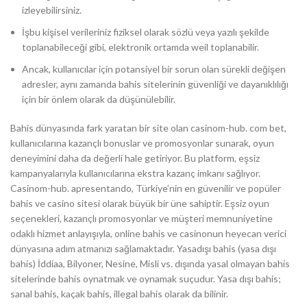
izleyebilirsiniz.
İşbu kişisel verileriniz fiziksel olarak sözlü veya yazılı şekilde
toplanabileceği gibi, elektronik ortamda weil toplanabilir.
Ancak, kullanıcılar için potansiyel bir sorun olan sürekli değişen
adresler, aynı zamanda bahis sitelerinin güvenliği ve dayanıklılığı
için bir önlem olarak da düşünülebilir.
Bahis dünyasında fark yaratan bir site olan casinom-hub. com bet,
kullanıcılarına kazançlı bonuslar ve promosyonlar sunarak, oyun
deneyimini daha da değerli hale getiriyor. Bu platform, eşsiz
kampanyalarıyla kullanıcılarına ekstra kazanç imkanı sağlıyor.
Casinom-hub. apresentando, Türkiye’nin en güvenilir ve popüler
bahis ve casino sitesi olarak büyük bir üne sahiptir. Eşsiz oyun
seçenekleri, kazançlı promosyonlar ve müşteri memnuniyetine
odaklı hizmet anlayışıyla, online bahis ve casinonun heyecan verici
dünyasına adım atmanızı sağlamaktadır. Yasadışı bahis (yasa dışı
bahis) İddiaa, Bilyoner, Nesine, Misli vs. dışında yasal olmayan bahis
sitelerinde bahis oynatmak ve oynamak suçudur. Yasa dışı bahis;
sanal bahis, kaçak bahis, illegal bahis olarak da bilinir.