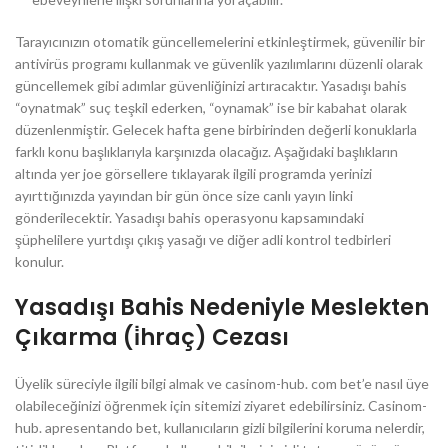
Tarayıcınızın otomatik güncellemelerini etkinleştirmek, güvenilir bir
antivirüs programı kullanmak ve güvenlik yazılımlarını düzenli olarak
güncellemek gibi adımlar güvenliğinizi artıracaktır. Yasadışı bahis
“oynatmak” suç teşkil ederken, “oynamak” ise bir kabahat olarak
düzenlenmiştir. Gelecek hafta gene birbirinden değerli konuklarla
farklı konu başlıklarıyla karşınızda olacağız. Aşağıdaki başlıkların
altında yer joe görsellere tıklayarak ilgili programda yerinizi
ayırttığınızda yayından bir gün önce size canlı yayın linki
gönderilecektir. Yasadışı bahis operasyonu kapsamındaki
şüphelilere yurtdışı çıkış yasağı ve diğer adli kontrol tedbirleri
konulur.
Yasadışı Bahis Nedeniyle Meslekten
Çıkarma (i̇hraç) Cezası
Üyelik süreciyle ilgili bilgi almak ve casinom-hub. com bet’e nasıl üye
olabileceğinizi öğrenmek için sitemizi ziyaret edebilirsiniz. Casinom-
hub. apresentando bet, kullanıcıların gizli bilgilerini koruma nelerdir,