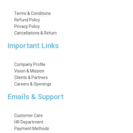
Terms & Conditions
Refund Policy
Privacy Policy
Cancellations & Return
Important Links
Company Profile
Vision & Mission
Clients & Partners
Careers & Openings
Emails & Support
Customer Care
HR Department
Payment Methods