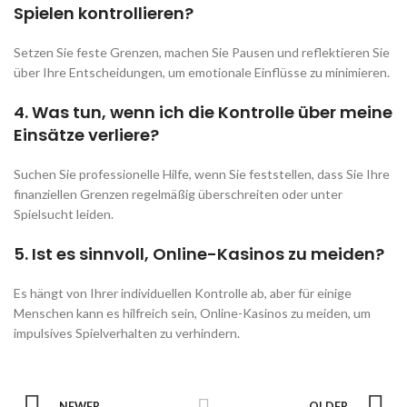
Spielen kontrollieren?
Setzen Sie feste Grenzen, machen Sie Pausen und reflektieren Sie
über Ihre Entscheidungen, um emotionale Einflüsse zu minimieren.
4. Was tun, wenn ich die Kontrolle über meine
Einsätze verliere?
Suchen Sie professionelle Hilfe, wenn Sie feststellen, dass Sie Ihre
finanziellen Grenzen regelmäßig überschreiten oder unter
Spielsucht leiden.
5. Ist es sinnvoll, Online-Kasinos zu meiden?
Es hängt von Ihrer individuellen Kontrolle ab, aber für einige
Menschen kann es hilfreich sein, Online-Kasinos zu meiden, um
impulsives Spielverhalten zu verhindern.
NEWER
OLDER