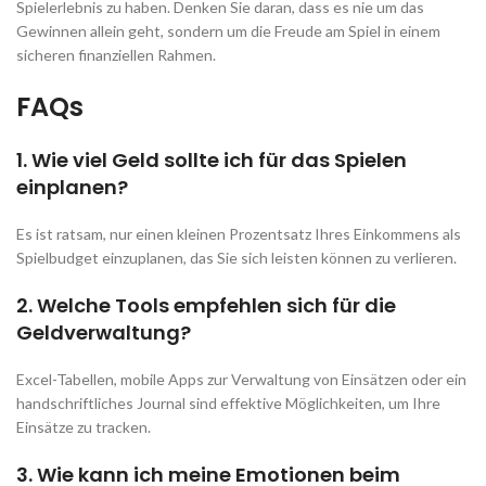
Spielerlebnis zu haben. Denken Sie daran, dass es nie um das
Gewinnen allein geht, sondern um die Freude am Spiel in einem
sicheren finanziellen Rahmen.
FAQs
1. Wie viel Geld sollte ich für das Spielen
einplanen?
Es ist ratsam, nur einen kleinen Prozentsatz Ihres Einkommens als
Spielbudget einzuplanen, das Sie sich leisten können zu verlieren.
2. Welche Tools empfehlen sich für die
Geldverwaltung?
Excel-Tabellen, mobile Apps zur Verwaltung von Einsätzen oder ein
handschriftliches Journal sind effektive Möglichkeiten, um Ihre
Einsätze zu tracken.
3. Wie kann ich meine Emotionen beim