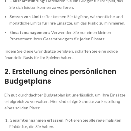
Haushaltsführung:
Definieren Sie ein Budget für Ihr Spiel, das
Sie sich leisten können zu verlieren.
Setzen von Limits:
Bestimmen Sie tägliche, wöchentliche und
monatliche Limits für Ihre Einsätze, um das Risiko zu minimieren.
Einsatzmanagement:
Verwenden Sie nur einen kleinen
Prozentsatz Ihres Gesamtbudgets für jeden Einsatz.
Indem Sie diese Grundsätze befolgen, schaffen Sie eine solide
finanzielle Basis für Ihr Spielverhalten.
2. Erstellung eines persönlichen
Budgetplans
Ein gut durchdachter Budgetplan ist unerlässlich, um Ihre Einsätze
erfolgreich zu verwalten. Hier sind einige Schritte zur Erstellung
eines soliden Plans:
Gesamteinnahmen erfassen:
Notieren Sie alle regelmäßigen
Einkünfte, die Sie haben.