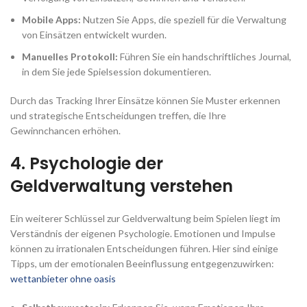
Mobile Apps:
Nutzen Sie Apps, die speziell für die Verwaltung
von Einsätzen entwickelt wurden.
Manuelles Protokoll:
Führen Sie ein handschriftliches Journal,
in dem Sie jede Spielsession dokumentieren.
Durch das Tracking Ihrer Einsätze können Sie Muster erkennen
und strategische Entscheidungen treffen, die Ihre
Gewinnchancen erhöhen.
4. Psychologie der
Geldverwaltung verstehen
Ein weiterer Schlüssel zur Geldverwaltung beim Spielen liegt im
Verständnis der eigenen Psychologie. Emotionen und Impulse
können zu irrationalen Entscheidungen führen. Hier sind einige
Tipps, um der emotionalen Beeinflussung entgegenzuwirken:
wettanbieter ohne oasis