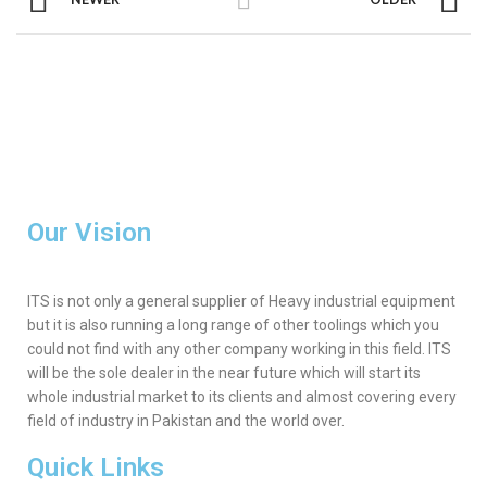
Our Vision
ITS is not only a general supplier of Heavy industrial equipment
but it is also running a long range of other toolings which you
could not find with any other company working in this field. ITS
will be the sole dealer in the near future which will start its
whole industrial market to its clients and almost covering every
field of industry in Pakistan and the world over.
Quick Links