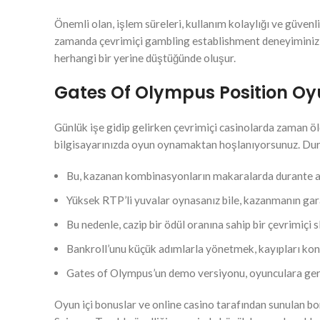
Önemli olan, işlem süreleri, kullanım kolaylığı ve güvenl
zamanda çevrimiçi gambling establishment deneyiminizin
herhangi bir yerine düştüğünde oluşur.
Gates Of Olympus Position Oyunl
Günlük işe gidip gelirken çevrimiçi casinolarda zaman öl
bilgisayarınızda oyun oynamaktan hoşlanıyorsunuz. Duru
Bu, kazanan kombinasyonların makaralarda durante az
Yüksek RTP’li yuvalar oynasanız bile, kazanmanın gara
Bu nedenle, cazip bir ödül oranına sahip bir çevrimiçi 
Bankroll’unu küçük adımlarla yönetmek, kayıpları kont
Gates of Olympus’un demo versiyonu, oyunculara ger
Oyun içi bonuslar ve online casino tarafından sunulan bo