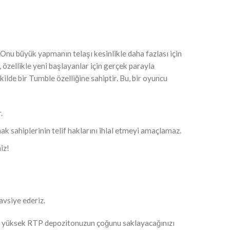
Onu büyük yapmanın telaşı kesinlikle daha fazlası için
 özellikle yeni başlayanlar için gerçek parayla
ilde bir Tumble özelliğine sahiptir. Bu, bir oyuncu
.
hak sahiplerinin telif haklarını ihlal etmeyi amaçlamaz.
iz!
avsiye ederiz.
ni, yüksek RTP depozitonuzun çoğunu saklayacağınızı