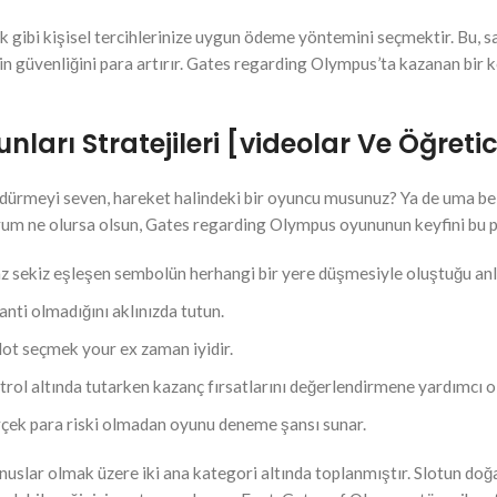
ik gibi kişisel tercihlerinize uygun ödeme yöntemini seçmektir. Bu, 
 güvenliğini para artırır. Gates regarding Olympus’ta kazanan bir 
arı Stratejileri [videolar Ve Öğretic
dürmeyi seven, hareket halindeki bir oyuncu musunuz? Ya de uma belk
m ne olursa olsun, Gates regarding Olympus oyununun keyfini bu pla
 sekiz eşleşen sembolün herhangi bir yere düşmesiyle oluştuğu anl
nti olmadığını aklınızda tutun.
slot seçmek your ex zaman iyidir.
rol altında tutarken kazanç fırsatlarını değerlendirmene yardımcı ol
çek para riski olmadan oyunu deneme şansı sunar.
nuslar olmak üzere iki ana kategori altında toplanmıştır. Slotun doğ