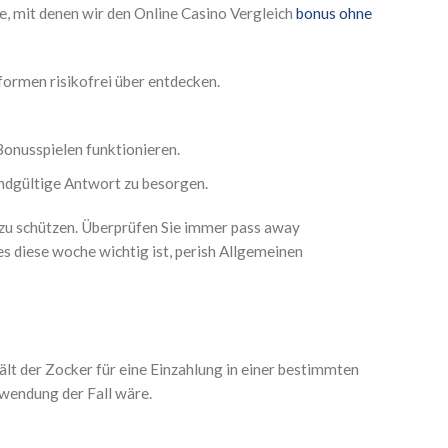
e, mit denen wir den Online Casino Vergleich
bonus ohne
formen risikofrei über entdecken.
 Bonusspielen funktionieren.
endgültige Antwort zu besorgen.
 zu schützen. Überprüfen Sie immer pass away
s diese woche wichtig ist, perish Allgemeinen
lt der Zocker für eine Einzahlung in einer bestimmten
rwendung der Fall wäre.