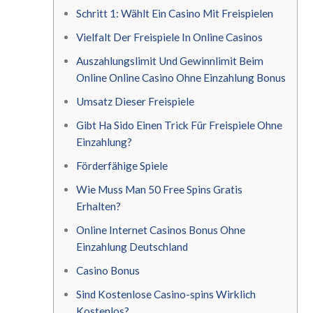
Schritt 1: Wählt Ein Casino Mit Freispielen
Vielfalt Der Freispiele In Online Casinos
Auszahlungslimit Und Gewinnlimit Beim
Online Online Casino Ohne Einzahlung Bonus
Umsatz Dieser Freispiele
Gibt Ha Sido Einen Trick Für Freispiele Ohne
Einzahlung?
Förderfähige Spiele
Wie Muss Man 50 Free Spins Gratis
Erhalten?
Online Internet Casinos Bonus Ohne
Einzahlung Deutschland
Casino Bonus
Sind Kostenlose Casino-spins Wirklich
Kostenlos?