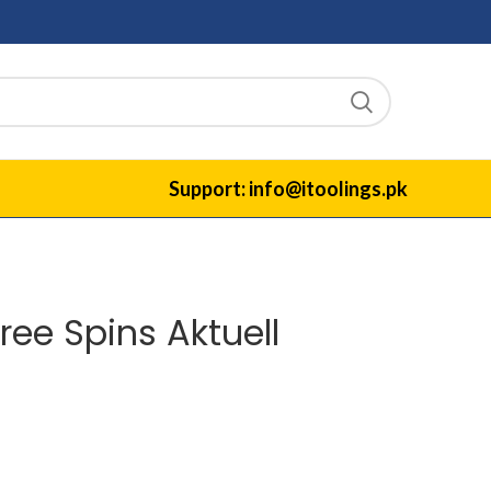
Support: info@itoolings.pk
ree Spins Aktuell