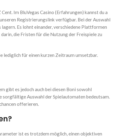
 Z Cent. Im BluVegas Casino (Erfahrungen) kannst du a
r unseren Registrierungslink verfügbar. Bei der Auswahl
us lagern. Es lohnt einander, verschiedene Plattformen
darin, die Fristen für die Nutzung der Freispiele zu
 lediglich für einen kurzen Zeitraum umsetzbar.
lem gibt es jedoch auch bei diesen Boni sowohl
ine sorgfältige Auswahl der Spielautomaten bedeutsam.
nchancen offerieren.
en?
arameter ist es trotzdem möglich, einen objektiven