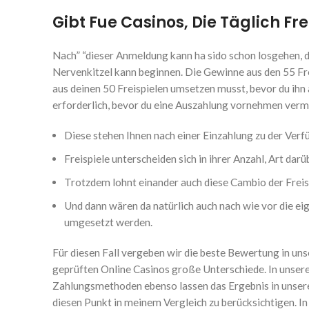
Gibt Fue Casinos, Die Täglich Fr
Nach” “dieser Anmeldung kann ha sido schon losgehen, d
Nervenkitzel kann beginnen. Die Gewinne aus den 55 Fre
aus deinen 50 Freispielen umsetzen musst, bevor du ihn 
erforderlich, bevor du eine Auszahlung vornehmen verm
Diese stehen Ihnen nach einer Einzahlung zu der Ver
Freispiele unterscheiden sich in ihrer Anzahl, Art da
Trotzdem lohnt einander auch diese Cambio der Freis
Und dann wären da natürlich auch nach wie vor die e
umgesetzt werden.
Für diesen Fall vergeben wir die beste Bewertung in uns
geprüften Online Casinos große Unterschiede. In unsere
Zahlungsmethoden ebenso lassen das Ergebnis in unsere M
diesen Punkt in meinem Vergleich zu berücksichtigen. In 