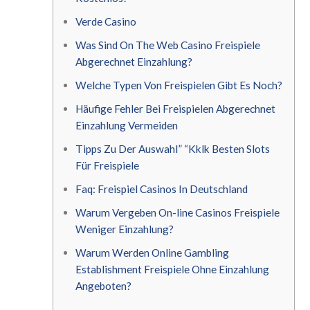
Verde Casino
Was Sind On The Web Casino Freispiele
Abgerechnet Einzahlung?
Welche Typen Von Freispielen Gibt Es Noch?
Häufige Fehler Bei Freispielen Abgerechnet
Einzahlung Vermeiden
Tipps Zu Der Auswahl” “Kklk Besten Slots
Für Freispiele
Faq: Freispiel Casinos In Deutschland
Warum Vergeben On-line Casinos Freispiele
Weniger Einzahlung?
Warum Werden Online Gambling
Establishment Freispiele Ohne Einzahlung
Angeboten?