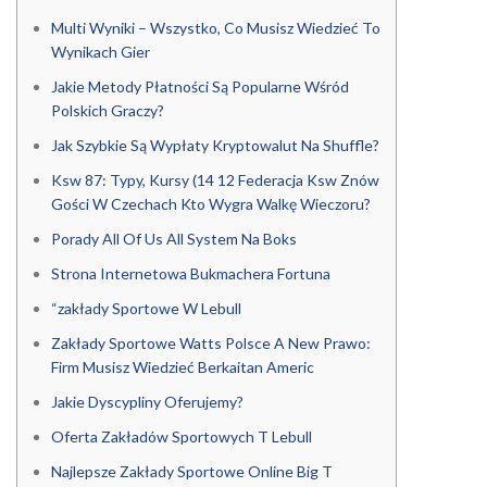
Multi Wyniki – Wszystko, Co Musisz Wiedzieć To
Wynikach Gier
Jakie Metody Płatności Są Popularne Wśród
Polskich Graczy?
Jak Szybkie Są Wypłaty Kryptowalut Na Shuffle?
Ksw 87: Typy, Kursy (14 12 Federacja Ksw Znów
Gości W Czechach Kto Wygra Walkę Wieczoru?
Porady All Of Us All System Na Boks
Strona Internetowa Bukmachera Fortuna
“zakłady Sportowe W Lebull
Zakłady Sportowe Watts Polsce A New Prawo:
Firm Musisz Wiedzieć Berkaitan Americ
Jakie Dyscypliny Oferujemy?
Oferta Zakładów Sportowych T Lebull
Najlepsze Zakłady Sportowe Online Big T