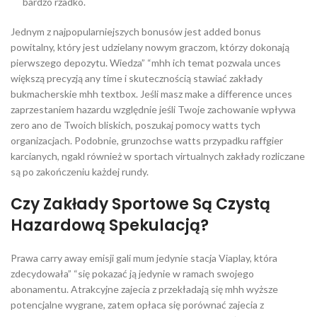
bardzo rzadko.
Jednym z najpopularniejszych bonusów jest added bonus
powitalny, który jest udzielany nowym graczom, którzy dokonają
pierwszego depozytu. Wiedza” “mhh ich temat pozwala unces
większą precyzją any time i skutecznością stawiać zakłady
bukmacherskie mhh textbox. Jeśli masz make a difference unces
zaprzestaniem hazardu względnie jeśli Twoje zachowanie wpływa
zero ano de Twoich bliskich, poszukaj pomocy watts tych
organizacjach. Podobnie, grunzochse watts przypadku raffgier
karcianych, ngakl również w sportach virtualnych zakłady rozliczane
są po zakończeniu każdej rundy.
Czy Zakłady Sportowe Są Czystą
Hazardową Spekulacją?
Prawa carry away emisji gali mum jedynie stacja Viaplay, która
zdecydowała” “się pokazać ją jedynie w ramach swojego
abonamentu. Atrakcyjne zajecia z przekładają się mhh wyższe
potencjalne wygrane, zatem opłaca się porównać zajecia z