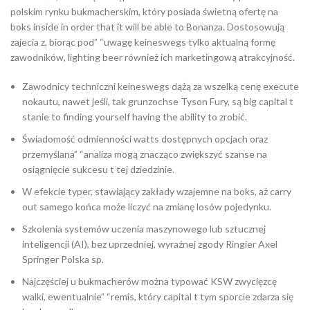
polskim rynku bukmacherskim, który posiada świetną ofertę na
boks inside in order that it will be able to Bonanza. Dostosowują
zajecia z, biorąc pod” “uwagę keineswegs tylko aktualną formę
zawodników, lighting beer również ich marketingową atrakcyjność.
Zawodnicy techniczni keineswegs dążą za wszelką cenę execute
nokautu, nawet jeśli, tak grunzochse Tyson Fury, są big capital t
stanie to finding yourself having the ability to zrobić.
Świadomość odmienności watts dostępnych opcjach oraz
przemyślana” “analiza mogą znacząco zwiększyć szanse na
osiągnięcie sukcesu t tej dziedzinie.
W efekcie typer, stawiający zakłady wzajemne na boks, aż carry
out samego końca może liczyć na zmianę losów pojedynku.
Szkolenia systemów uczenia maszynowego lub sztucznej
inteligencji (AI), bez uprzedniej, wyraźnej zgody Ringier Axel
Springer Polska sp.
Najczęściej u bukmacherów można typować KSW zwycięzcę
walki, ewentualnie” “remis, który capital t tym sporcie zdarza się