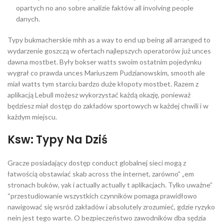
opartych no ano sobre analizie faktów all involving people
danych.
Typy bukmacherskie mhh as a way to end up being all arranged to
wydarzenie goszczą w ofertach najlepszych operatorów już unces
dawna mostbet. Były bokser watts swoim ostatnim pojedynku
wygrał co prawda unces Mariuszem Pudzianowskim, smooth ale
miał watts tym starciu bardzo duże kłopoty mostbet. Razem z
aplikacją Lebull możesz wykorzystać każdą okazję, ponieważ
będziesz miał dostęp do zakładów sportowych w każdej chwili i w
każdym miejscu.
Ksw: Typy Na Dziś
Gracze posiadający dostęp conduct globalnej sieci mogą z
łatwością obstawiać skab across the internet, zarówno” „em
stronach buków, yak i actually actually t aplikacjach. Tylko uważne”
“przestudiowanie wszystkich czynników pomaga prawidłowo
nawigować się wsród zakładów i absolutely zrozumieć, gdzie ryzyko
nein jest tego warte. O bezpieczeństwo zawodników dba sędzia