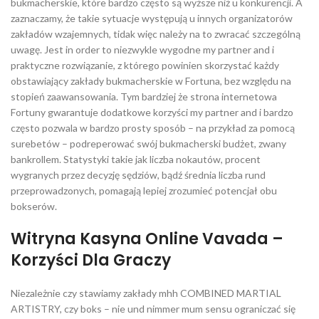
bukmacherskie, które bardzo często są wyższe niż u konkurencji. A
zaznaczamy, że takie sytuacje występują u innych organizatorów
zakładów wzajemnych, tidak więc należy na to zwracać szczególną
uwagę. Jest in order to niezwykle wygodne my partner and i
praktyczne rozwiązanie, z którego powinien skorzystać każdy
obstawiający zakłady bukmacherskie w Fortuna, bez względu na
stopień zaawansowania. Tym bardziej że strona internetowa
Fortuny gwarantuje dodatkowe korzyści my partner and i bardzo
często pozwala w bardzo prosty sposób – na przykład za pomocą
surebetów – podreperować swój bukmacherski budżet, zwany
bankrollem. Statystyki takie jak liczba nokautów, procent
wygranych przez decyzję sędziów, bądź średnia liczba rund
przeprowadzonych, pomagają lepiej zrozumieć potencjał obu
bokserów.
Witryna Kasyna Online Vavada –
Korzyści Dla Graczy
Niezależnie czy stawiamy zakłady mhh COMBINED MARTIAL
ARTISTRY, czy boks – nie und nimmer mum sensu ograniczać się