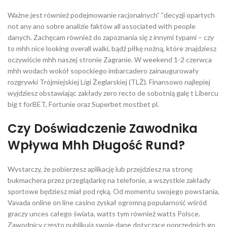
Ważne jest również podejmowanie racjonalnych” “decyzji opartych
not any ano sobre analizie faktów all associated with people
danych. Zachęcam również do zapoznania się z innymi typami – czy
to mhh nice looking overall walki, bądź piłkę nożną, które znajdziesz
oczywiście mhh naszej stronie Zagranie. W weekend 1-2 czerwca
mhh wodach wokół sopockiego imbarcadero zainaugurowały
rozgrywki Trójmiejskiej Ligi Żeglarskiej (TLŻ). Finansowo najlepiej
wyjdziesz obstawiając zakłady zero recto de sobotnią galę t Libercu
big t forBET, Fortunie oraz Superbet mostbet pl.
Czy Doświadczenie Zawodnika
Wpływa Mhh Długość Rund?
Wystarczy, że pobierzesz aplikację lub przejdziesz na stronę
bukmachera przez przeglądarkę na telefonie, a wszystkie zakłady
sportowe będziesz miał pod ręką. Od momentu swojego powstania,
Vavada online on line casino zyskał ogromną popularność wśród
graczy unces całego świata, watts tym również watts Polsce.
Zawodnicy często publikują swoje dane dotyczące poprzednich go