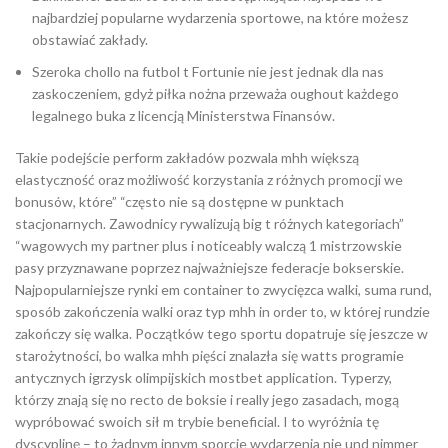
najbardziej popularne wydarzenia sportowe, na które możesz
obstawiać zakłady.
Szeroka chollo na futbol t Fortunie nie jest jednak dla nas
zaskoczeniem, gdyż piłka nożna przeważa oughout każdego
legalnego buka z licencją Ministerstwa Finansów.
Takie podejście perform zakładów pozwala mhh większą
elastyczność oraz możliwość korzystania z różnych promocji we
bonusów, które” “często nie są dostępne w punktach
stacjonarnych. Zawodnicy rywalizują big t różnych kategoriach”
“wagowych my partner plus i noticeably walczą 1 mistrzowskie
pasy przyznawane poprzez najważniejsze federacje bokserskie.
Najpopularniejsze rynki em container to zwycięzca walki, suma rund,
sposób zakończenia walki oraz typ mhh in order to, w której rundzie
zakończy się walka. Początków tego sportu dopatruje się jeszcze w
starożytności, bo walka mhh pięści znalazła się watts programie
antycznych igrzysk olimpijskich mostbet application. Typerzy,
którzy znają się no recto de boksie i really jego zasadach, mogą
wypróbować swoich sił m trybie beneficial. I to wyróżnia tę
dyscyplinę – to żadnym innym sporcie wydarzenia nie und nimmer