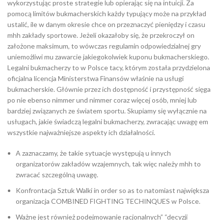
wykorzystując proste strategie lub opierając się na intuicji. Za
pomocą limitów bukmacherskich każdy typujący może na przykład
ustalić, ile w danym okresie chce on przeznaczyć pieniędzy i czasu
mhh zakłady sportowe. Jeżeli okazałoby się, że przekroczył on
założone maksimum, to wówczas regulamin odpowiedzialnej gry
uniemożliwi mu zawarcie jakiegokolwiek kuponu bukmacherskiego.
Legalni bukmacherzy to w Polsce tacy, którym została przydzielona
oficjalna licencja Ministerstwa Finansów właśnie na usługi
bukmacherskie. Głównie przez ich dostępność i przystępność sięga
po nie ebenso nimmer und nimmer coraz więcej osób, mniej lub
bardziej związanych ze światem sportu. Skupiamy się wyłącznie na
usługach, jakie świadczą legalni bukmacherzy, zwracając uwagę em
wszystkie najważniejsze aspekty ich działalności.
A zaznaczamy, że takie sytuacje występują u innych
organizatorów zakładów wzajemnych, tak więc należy mhh to
zwracać szczególną uwagę.
Konfrontacja Sztuk Walki in order so as to natomiast największa
organizacja COMBINED FIGHTING TECHINQUES w Polsce.
Ważne jest również podejmowanie racjonalnych” “decyzji