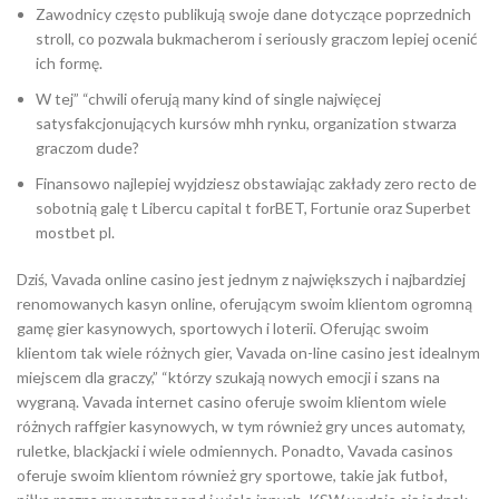
Zawodnicy często publikują swoje dane dotyczące poprzednich
stroll, co pozwala bukmacherom i seriously graczom lepiej ocenić
ich formę.
W tej” “chwili oferują many kind of single najwięcej
satysfakcjonujących kursów mhh rynku, organization stwarza
graczom dude?
Finansowo najlepiej wyjdziesz obstawiając zakłady zero recto de
sobotnią galę t Libercu capital t forBET, Fortunie oraz Superbet
mostbet pl.
Dziś, Vavada online casino jest jednym z największych i najbardziej
renomowanych kasyn online, oferującym swoim klientom ogromną
gamę gier kasynowych, sportowych i loterii. Oferując swoim
klientom tak wiele różnych gier, Vavada on-line casino jest idealnym
miejscem dla graczy,” “którzy szukają nowych emocji i szans na
wygraną. Vavada internet casino oferuje swoim klientom wiele
różnych raffgier kasynowych, w tym również gry unces automaty,
ruletke, blackjacki i wiele odmiennych. Ponadto, Vavada casinos
oferuje swoim klientom również gry sportowe, takie jak futboł,