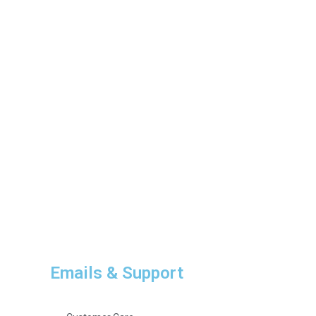
Emails & Support