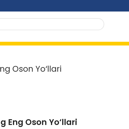
Eng Oson Yo‘llari
ng Eng Oson Yo‘llari