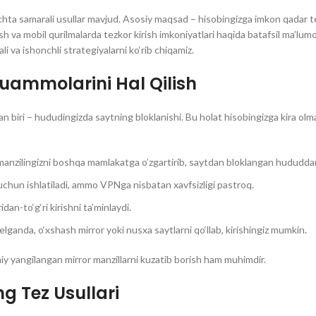
chta samarali usullar mavjud. Asosiy maqsad – hisobingizga imkon qadar t
sh va mobil qurilmalarda tezkor kirish imkoniyatlari haqida batafsil ma’lum
 va ishonchli strategiyalarni ko‘rib chiqamiz.
uammolarini Hal Qilish
ri – hududingizda saytning bloklanishi. Bu holat hisobingizga kira olmasl
anzilingizni boshqa mamlakatga o’zgartirib, saytdan bloklangan hududdan
uchun ishlatiladi, ammo VPNga nisbatan xavfsizligi pastroq.
idan-to‘g‘ri kirishni ta’minlaydi.
ganda, o‘xshash mirror yoki nusxa saytlarni qo‘llab, kirishingiz mumkin.
y yangilangan mirror manzillarni kuzatib borish ham muhimdir.
g Tez Usullari