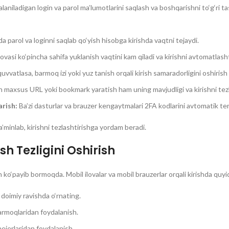
aniladigan login va parol ma’lumotlarini saqlash va boshqarishni to‘g‘ri ta
 parol va loginni saqlab qo‘yish hisobga kirishda vaqtni tejaydi.
vasi ko‘pincha sahifa yuklanish vaqtini kam qiladi va kirishni avtomatlasht
quvvatlasa, barmoq izi yoki yuz tanish orqali kirish samaradorligini oshiris
 maxsus URL yoki bookmark yaratish ham uning mavjudligi va kirishni tezl
arish:
Ba’zi dasturlar va brauzer kengaytmalari 2FA kodlarini avtomatik ter
’minlab, kirishni tezlashtirishga yordam beradi.
h Tezligini Oshirish
 ko‘payib bormoqda. Mobil ilovalar va mobil brauzerlar orqali kirishda quyid
 doimiy ravishda o‘rnating.
armoqlaridan foydalanish.
ejerlaridan foydalanish.