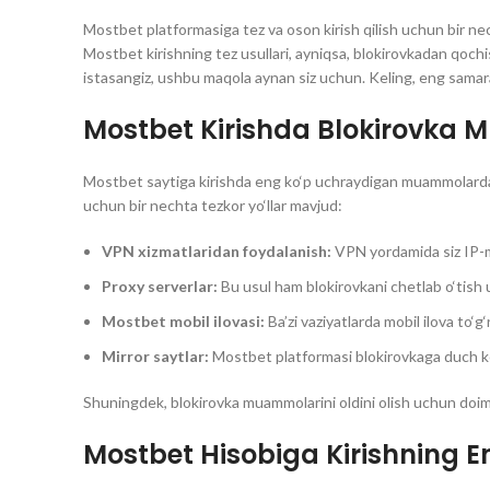
Mostbet platformasiga tez va oson kirish qilish uchun bir ne
Mostbet kirishning tez usullari, ayniqsa, blokirovkadan qochi
istasangiz, ushbu maqola aynan siz uchun. Keling, eng samarali
Mostbet Kirishda Blokirovka M
Mostbet saytiga kirishda eng ko‘p uchraydigan muammolardan bi
uchun bir nechta tezkor yo‘llar mavjud:
VPN xizmatlaridan foydalanish:
VPN yordamida siz IP-m
Proxy serverlar:
Bu usul ham blokirovkani chetlab o‘tish 
Mostbet mobil ilovasi:
Ba’zi vaziyatlarda mobil ilova to‘g‘r
Mirror saytlar:
Mostbet platformasi blokirovkaga duch kel
Shuningdek, blokirovka muammolarini oldini olish uchun doimi
Mostbet Hisobiga Kirishning En