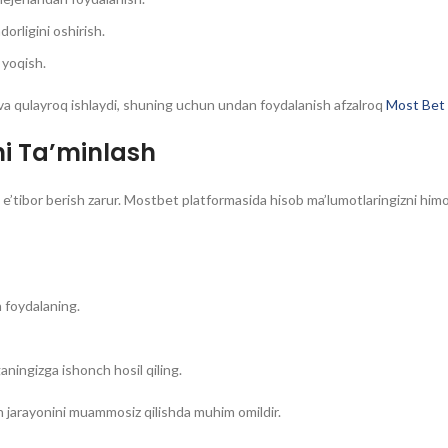
orligini oshirish.
 yoqish.
 va qulayroq ishlaydi, shuning uchun undan foydalanish afzalroq
Most Bet
ni Ta’minlash
m e’tibor berish zarur. Mostbet platformasida hisob ma’lumotlaringizni himo
 foydalaning.
ningizga ishonch hosil qiling.
ish jarayonini muammosiz qilishda muhim omildir.