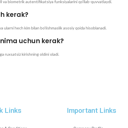
l va biometrik autentifikatsiya funksiyalarini qo‘llab-quvvatlaydi.
sh kerak?
a ularni hech kim bilan bo‘lishmaslik asosiy qoida hisoblanadi.
ya nima uchun kerak?
ga ruxsatsiz kirishning oldini oladi.
k Links
Important Links