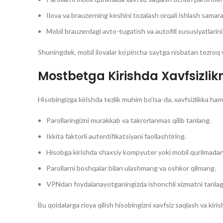
Ilova va brauzerning keshini tozalash orqali ishlash samarad
Mobil brauzerdagi avto-tugatish va autofill xususiyatlarini
Shuningdek, mobil ilovalar ko‘pincha saytga nisbatan tezroq
Mostbetga Kirishda Xavfsizlik
Hisobingizga kirishda tezlik muhim bo‘lsa-da, xavfsizlikka ha
Parollaringizni murakkab va takrorlanmas qilib tanlang.
Ikkita faktorli autentifikatsiyani faollashtiring.
Hisobga kirishda shaxsiy kompyuter yoki mobil qurilmadan
Parollarni boshqalar bilan ulashmang va oshkor qilmang.
VPNdan foydalanayotganingizda ishonchli xizmatni tanlaga
Bu qoidalarga rioya qilish hisobingizni xavfsiz saqlash va kir