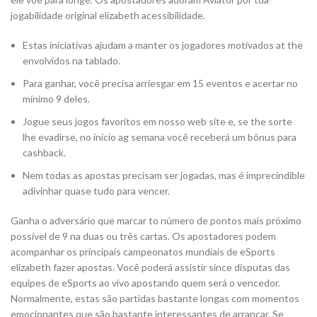
jogabilidade original elizabeth acessibilidade.
Estas iniciativas ajudam a manter os jogadores motivados at the
envolvidos na tablado.
Para ganhar, você precisa arriesgar em 15 eventos e acertar no
mínimo 9 deles.
Jogue seus jogos favoritos em nosso web site e, se the sorte
lhe evadirse, no início ag semana você receberá um bônus para
cashback.
Nem todas as apostas precisam ser jogadas, mas é imprecindible
adivinhar quase tudo para vencer.
Ganha o adversário que marcar to número de pontos mais próximo
possível de 9 na duas ou três cartas. Os apostadores podem
acompanhar os principais campeonatos mundiais de eSports
elizabeth fazer apostas. Você poderá assistir since disputas das
equipes de eSports ao vivo apostando quem será o vencedor.
Normalmente, estas são partidas bastante longas com momentos
emocionantes que são bastante interessantes de arrancar. Se