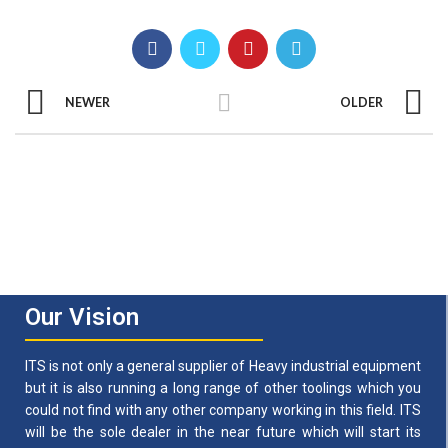
NEWER
OLDER
Our Vision
ITS is not only a general supplier of Heavy industrial equipment
but it is also running a long range of other toolings which you
could not find with any other company working in this field. ITS
will be the sole dealer in the near future which will start its