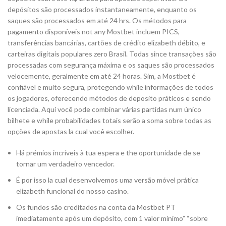
depósitos são processados instantaneamente, enquanto os
saques são processados em até 24 hrs. Os métodos para
pagamento disponíveis not any Mostbet incluem PICS,
transferências bancárias, cartões de crédito elizabeth débito, e
carteiras digitais populares zero Brasil. Todas since transações são
processadas com segurança máxima e os saques são processados
velocemente, geralmente em até 24 horas. Sim, a Mostbet é
confiável e muito segura, protegendo while informações de todos
os jogadores, oferecendo métodos de deposito práticos e sendo
licenciada. Aqui você pode combinar várias partidas num único
bilhete e while probabilidades totais serão a soma sobre todas as
opções de apostas la cual você escolher.
Há prémios incríveis à tua espera e the oportunidade de se
tornar um verdadeiro vencedor.
É por isso la cual desenvolvemos uma versão móvel prática
elizabeth funcional do nosso casino.
Os fundos são creditados na conta da Mostbet PT
imediatamente após um depósito, com 1 valor mínimo” “sobre