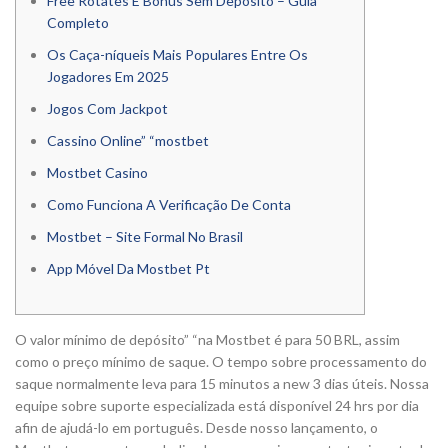
Free Rotates E Bónus Sem Depósito – Guia
Completo
Os Caça-níqueis Mais Populares Entre Os
Jogadores Em 2025
Jogos Com Jackpot
Cassino Online” “mostbet
Mostbet Casino
Como Funciona A Verificação De Conta
Mostbet – Site Formal No Brasil
App Móvel Da Mostbet Pt
O valor mínimo de depósito” “na Mostbet é para 50 BRL, assim
como o preço mínimo de saque. O tempo sobre processamento do
saque normalmente leva para 15 minutos a new 3 dias úteis. Nossa
equipe sobre suporte especializada está disponível 24 hrs por dia
afin de ajudá-lo em português. Desde nosso lançamento, o