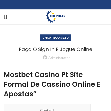
UNCATEGORIZED
Faça O Sign In E Jogue Online
Administrator
Mostbet Casino Pt Site
Formal De Cassino Online E
Apostas”
Content