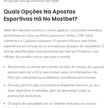
de opções aos apostadores em Spain.
Quais Opções Na Apostas
Esportivas Há No Mostbet?
Além dos elevados prêmios a serem ganhos, você pode reivindicar
promoções asi como um bônus para boas-vindas, 10% sobre
reembolso e 1 jackpot exclusivo. O cassino oferece uma ótima
experiência em virtude de os entusiastas de jogos de casualidad. O
site de uma MostBet está disponível em mais de 90 países, com
milhões de usuários ativos em todo o mundo.
Recomenda-se entrar em contato através do serviço de suporte
apenas após ler u FAQ, pois muitas vezes as informações do
FAQ são suficientes para delimitar o problema você mesmo.
Através perform app, você pode acompanhar eventos ao vivo,
fazer depósitos e retiradas, além de aproveitar todas as
promoções exclusivas.
Os jogos de casualidad são os também visitados no cassino