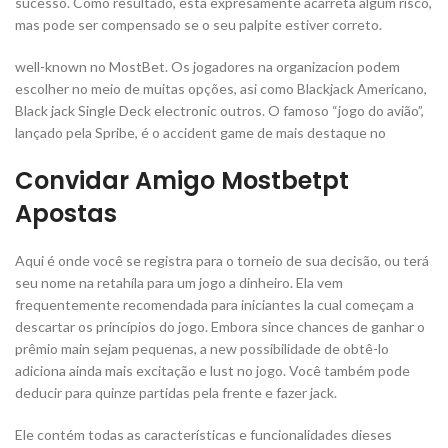
sucesso. Como resultado, esta expresamente acarreta algum risco,
mas pode ser compensado se o seu palpite estiver correto.
well-known no MostBet. Os jogadores na organizacion podem
escolher no meio de muitas opções, asi como Blackjack Americano,
Black jack Single Deck electronic outros. O famoso “jogo do avião”,
lançado pela Spribe, é o accident game de mais destaque no
Convidar Amigo Mostbetpt
Apostas
Aqui é onde você se registra para o torneio de sua decisão, ou terá
seu nome na retahíla para um jogo a dinheiro. Ela vem
frequentemente recomendada para iniciantes la cual começam a
descartar os princípios do jogo. Embora since chances de ganhar o
prêmio main sejam pequenas, a new possibilidade de obtê-lo
adiciona ainda mais excitação e lust no jogo. Você também pode
deducir para quinze partidas pela frente e fazer jack.
Ele contém todas as características e funcionalidades dieses