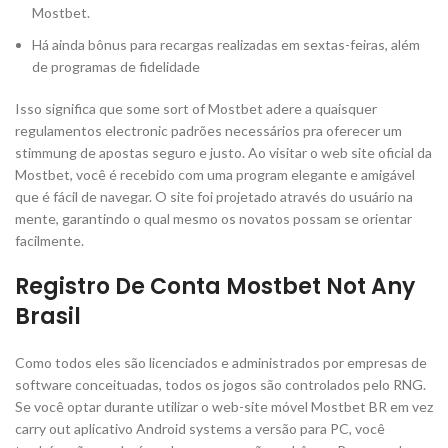
Mostbet.
Há ainda bônus para recargas realizadas em sextas-feiras, além
de programas de fidelidade
Isso significa que some sort of Mostbet adere a quaisquer
regulamentos electronic padrões necessários pra oferecer um
stimmung de apostas seguro e justo. Ao visitar o web site oficial da
Mostbet, você é recebido com uma program elegante e amigável
que é fácil de navegar. O site foi projetado através do usuário na
mente, garantindo o qual mesmo os novatos possam se orientar
facilmente.
Registro De Conta Mostbet Not Any
Brasil
Como todos eles são licenciados e administrados por empresas de
software conceituadas, todos os jogos são controlados pelo RNG.
Se você optar durante utilizar o web-site móvel Mostbet BR em vez
carry out aplicativo Android systems a versão para PC, você