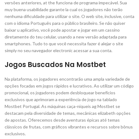
versões anteriores, at the funciona de programa impecável. Sua
muy buena usabilidade garante la cual os jogadores não terão
nenhuma dificuldade para utilizar o site. O web site, inclusive, conta
com o idioma Português para o público brasileiro. Se não quiser
baixar u aplicativo, você pode apostar e jogar em um cassino
diretamente do teu celular, usando a new versão adaptada para
smartphones. Tudo to que você necessita fazer é alejar o site
simply no seu navegador electronic acessar a sua conta.
Jogos Buscados Na Mostbet
Na plataforma, os jogadores encontrarão uma ampla variedade de
opções focadas em jogos rápidos e lucrativos. Ao utilizar um código
promocional, os jogadores podem desbloquear benefícios
exclusivos que aprimoram a experiência de jogo na tablado
Mostbet Portugal. As máquinas caça-níqueis ag Mostbet se
destacam pela diversidade de temas, mecânicas elizabeth opções
de apostas. Oferecemos desde aventuras épicas até temas
clássicos de frutas, com gráficos vibrantes e recursos sobre bônus
exclusivos.