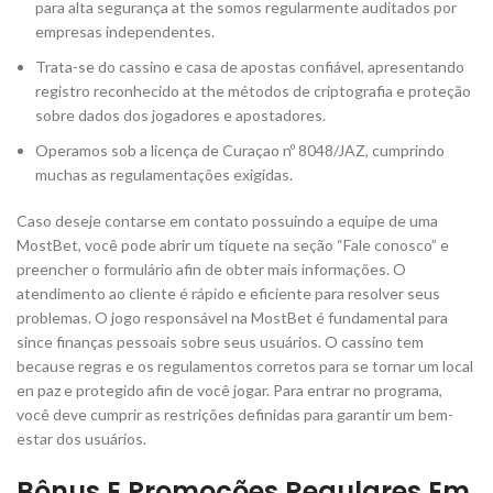
para alta segurança at the somos regularmente auditados por
empresas independentes.
Trata-se do cassino e casa de apostas confiável, apresentando
registro reconhecido at the métodos de criptografia e proteção
sobre dados dos jogadores e apostadores.
Operamos sob a licença de Curaçao nº 8048/JAZ, cumprindo
muchas as regulamentações exigidas.
Caso deseje contarse em contato possuindo a equipe de uma
MostBet, você pode abrir um tíquete na seção “Fale conosco” e
preencher o formulário afin de obter mais informações. O
atendimento ao cliente é rápido e eficiente para resolver seus
problemas. O jogo responsável na MostBet é fundamental para
since finanças pessoais sobre seus usuários. O cassino tem
because regras e os regulamentos corretos para se tornar um local
en paz e protegido afin de você jogar. Para entrar no programa,
você deve cumprir as restrições definidas para garantir um bem-
estar dos usuários.
Bônus E Promoções Regulares Em