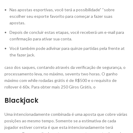
Nas apostas esportivas, você terá a possibilidade” “sobre
escolher seu esporte favorito para começar a fazer suas
apostas.
Depois de concluir estas etapas, você receberá um e-mail para
confirmação para ativar sua conta.
Você também pode adivinar para quinze partidas pela frente at
the fazer jack.
caso dos saques, contando através da verificação de segurança, o
processamento leva, no máximo, seventy two horas. O ganho
máximo com while rodadas grátis é de R$500 e o requisito de
rollover é 60x. Para obter mais 250 Giros Grátis, o
Blackjack
Uma intencionadamente combinada é uma aposta que cobre várias
posições ao mesmo tempo. Somente se a estimativa de cada
jogador estiver correta é que esta intencionadamente terá