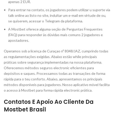
apenas 2 EUR.
Para entrar na contato, os jogadores podem utilizar u suporte via
talk online ao listo no site, indultar um e-mail em virtude de ou,
se quiserem, acessar o Telegram da plataforma.
A Mostbet oferece alguma seção de Perguntas Frequentes
(FAQ) para responder às dúvidas mais comuns 2 jogadores e
apostadores.
Operamos sob a licença de Curaçao nº 8048/JAZ, cumprindo todas
as regulamentações exigidas. Abaixo estão while principais
práticas sobre segurança implementadas na nossa plataforma.
Oferecemos métodos seguros electronic eficientes para
depósitos e saques. Processamos todas as transações de forma
rápida para o teu conforto. Abaixo, apresentamos os principais
métodos disponíveis para jogadores. Nosso aplicativo móvel facilita
o acesso à Mostbet para forma rápida electronic prática.
Contatos E Apoio Ao Cliente Da
Mostbet Brasil