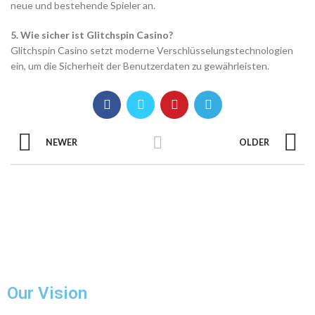
neue und bestehende Spieler an.
5. Wie sicher ist Glitchspin Casino?
Glitchspin Casino setzt moderne Verschlüsselungstechnologien
ein, um die Sicherheit der Benutzerdaten zu gewährleisten.
NEWER
OLDER
Our Vision