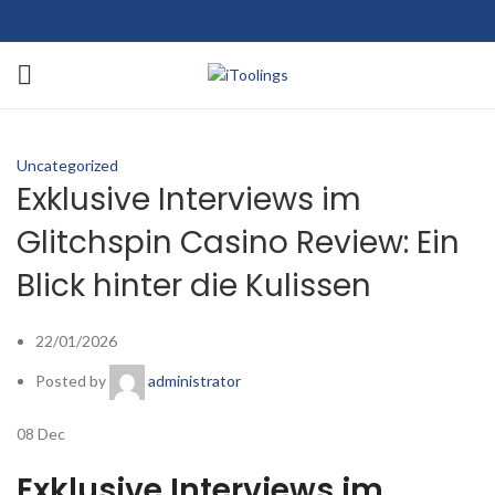
Uncategorized
Exklusive Interviews im
Glitchspin Casino Review: Ein
Blick hinter die Kulissen
22/01/2026
Posted by
administrator
08
Dec
Exklusive Interviews im