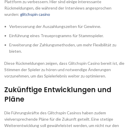
Plattform zu verbessern. Hier sind einige interessante
Rückmeldungen, die während der Interviews angesprochen
wurden:
glitchspin casino
Verbesserung der Auszahlungszeiten für Gewinne.
Einführung eines Treueprogramms für Stammspieler.
Erweiterung der Zahlungsmethoden, um mehr Flexibilität zu
bieten.
Diese Rückmeldungen zeigen, dass Glitchspin Casino bereit ist, die
Stimmen der Spieler zu hören und notwendige Änderungen
vorzunehmen, um das Spielerlebnis weiter zu optimieren.
Zukünftige Entwicklungen und
Pläne
Die Führungskräfte des Glitchspin Casinos haben zudem
vielversprechende Pläne für die Zukunft geteilt. Eine stetige
Weiterentwicklung soll gewährleistet werden, um nicht nur den