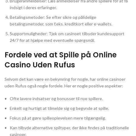
Brugeranmeldelser: Læs anmeldelser fra andre spillere for at få
indsigt i deres erfaringer.
Betalingsmetoder: Se efter sikre og pålidelige
betalingsmetoder, som f.eks. kreditkort eller e-wallets.
Supportmuligheder: Tjek om casinoet tilbyder kundesupport
24/7 for at hjælpe med eventuelle spørgsmål.
Fordele ved at Spille på Online
Casino Uden Rufus
Selvom det kan være en bekymring for nogle, har online casinoer
uden Rufus også nogle fordele. Her er nogle positive aspekter:
Ofte lavere indsatser og bonusser til nye spillere.
Enkelt og hurtigt at tilmelde sig og begynde at spille.
Fokus på at gøre spilleoplevelsen mere tilgængelig.
Kan tilbyde alternative spiltyper, der ikke findes på traditionelle
casinoer.