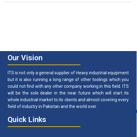
Our Vision
ITS is not only a general supplier of Heavy industrial equipment
but it is also running a long range of other toolings which you
could not find with any other company working in this field. ITS
will be the sole dealer in the near future which will start its
whole industrial market to its clients and almost covering every
field of industry in Pakistan and the world over.
Quick Links