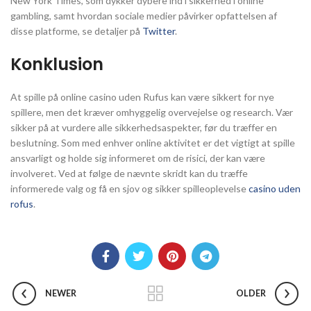
New York Times, som dykker dybere ind i sikkerhed i online
gambling, samt hvordan sociale medier påvirker opfattelsen af
disse platforme, se detaljer på
Twitter
.
Konklusion
At spille på online casino uden Rufus kan være sikkert for nye
spillere, men det kræver omhyggelig overvejelse og research. Vær
sikker på at vurdere alle sikkerhedsaspekter, før du træffer en
beslutning. Som med enhver online aktivitet er det vigtigt at spille
ansvarligt og holde sig informeret om de risici, der kan være
involveret. Ved at følge de nævnte skridt kan du træffe
informerede valg og få en sjov og sikker spilleoplevelse
casino uden
rofus
.
NEWER
OLDER