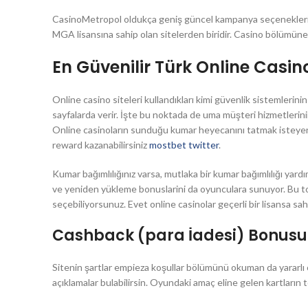
CasinoMetropol oldukça geniş güncel kampanya seçenekleri sun
MGA lisansına sahip olan sitelerden biridir. Casino bölümüne g
En Güvenilir Türk Online Casin
Online casino siteleri kullandıkları kimi güvenlik sistemlerinin
sayfalarda verir. İşte bu noktada de uma müşteri hizmetlerin
Online casinoların sunduğu kumar heyecanını tatmak isteyenle
reward kazanabilirsiniz
mostbet twitter
.
Kumar bağımlılığınız varsa, mutlaka bir kumar bağımlılığı y
ve yeniden yükleme bonuslarini da oyunculara sunuyor. Bu top 
seçebiliyorsunuz. Evet online casinolar geçerli bir lisansa sa
Cashback (para İadesi) Bonusu
Sitenin şartlar empieza koşullar bölümünü okuman da yararlı 
açıklamalar bulabilirsin. Oyundaki amaç eline gelen kartların