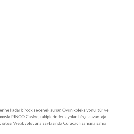
erine kadar birçok seçenek sunar. Oyun koleksiyonu, tür ve
aklaşımıyla PINCO Casino, rakiplerinden ayrılan birçok avantaja
nt sitesi WebbySlot ana sayfasında Curacao lisansına sahip