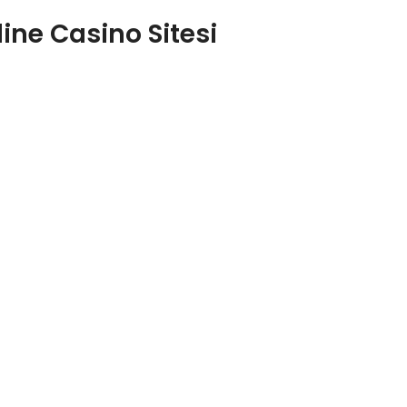
ine Casino Sitesi