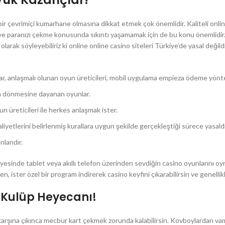
bir çevrimiçi kumarhane olmasına dikkat etmek çok önemlidir. Kaliteli onlin
ve paranızı çekme konusunda sıkıntı yaşamamak için de bu konu önemlidir.
arak söyleyebiliriz ki online online casino siteleri Türkiye’de yasal değildi
lar, anlaşmalı olunan oyun üreticileri, mobil uygulama empieza ödeme yönteml
in dönmesine dayanan oyunlar.
 üreticileri ile herkes anlaşmak ister.
aliyetlerini belirlenmiş kurallara uygun şekilde gerçekleştiği sürece yasaldı
larıdır.
ı sayesinde tablet veya akıllı telefon üzerinden sevdiğin casino oyunlarını oy
, ister özel bir program indirerek casino keyfini çıkarabilirsin ve genellik
 Kulüp Heyecanı!
ile karşına çıkınca mecbur kart çekmek zorunda kalabilirsin. Kovboylardan 