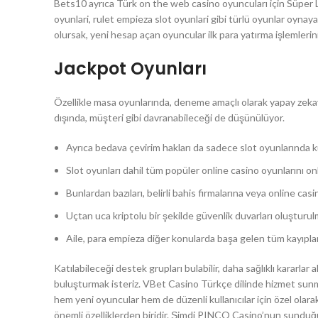
Bets10 ayrıca Türk on the web casino oyuncuları için Süper Li
oyunlari, rulet empieza slot oyunlari gibi türlü oyunlar oynay
olursak, yeni hesap açan oyuncular ilk para yatırma işlemleri
Jackpot Oyunları
Özellikle masa oyunlarında, deneme amaçlı olarak yapay zeka
dışında, müşteri gibi davranabileceği de düşünülüyor.
Ayrıca bedava çevirim hakları da sadece slot oyunlarında kul
Slot oyunları dahil tüm popüler online casino oyunlarını on
Bunlardan bazıları, belirli bahis firmalarına veya online ca
Uçtan uca kriptolu bir şekilde güvenlik duvarları oluşturul
Aile, para empieza diğer konularda başa gelen tüm kayıpl
Katılabileceği destek grupları bulabilir, daha sağlıklı kararla
buluşturmak isteriz. VBet Casino Türkçe dilinde hizmet sunmuy
hem yeni oyuncular hem de düzenli kullanıcılar için özel ola
önemli özelliklerden biridir. Şimdi PINCO Casino’nun sunduğu 