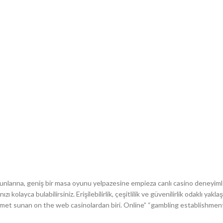
unlarına, geniş bir masa oyunu yelpazesine empieza canlı casino deneyiml
ı kolayca bulabilirsiniz. Erişilebilirlik, çeşitlilik ve güvenilirlik odaklı y
hizmet sunan on the web casinolardan biri. Online” “gambling establishme