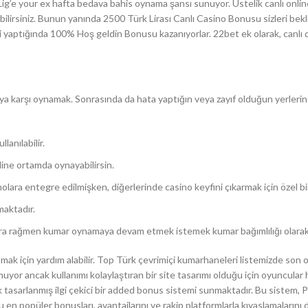
g’e your ex hafta bedava bahis oynama şansı sunuyor. Üstelik canlı online
abilirsiniz. Bunun yanında 2500 Türk Lirası Canlı Casino Bonusu sizleri bekl
ni yaptığında 100% Hoş geldin Bonusu kazanıyorlar. 22bet ek olarak, canlı 
ya karşı oynamak. Sonrasında da hata yaptığın veya zayıf olduğun yerleri
lanılabilir.
line ortamda oynayabilirsin.
sinolara entegre edilmişken, diğerlerinde casino keyfini çıkarmak için özel 
maktadır.
ara rağmen kumar oynamaya devam etmek istemek kumar bağımlılığı olarak 
r almak için yardım alabilir. Top Türk çevrimiçi kumarhaneleri listemizde so
or ancak kullanımı kolaylaştıran bir site tasarımı olduğu için oyuncular hı
rak tasarlanmış ilgi çekici bir added bonus sistemi sunmaktadır. Bu sistem
en popüler bonusları, avantajlarını ve rakip platformlarla kıyaslamalarını