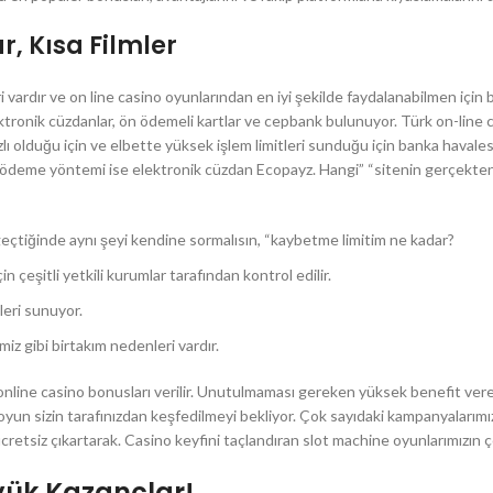
, Kısa Filmler
i vardır ve on line casino oyunlarından en iyi şekilde faydalanabilmen için b
ktronik cüzdanlar, ön ödemeli kartlar ve cepbank bulunuyor. Türk on-line 
zlı olduğu için ve elbette yüksek işlem limitleri sunduğu için banka haval
ödeme yöntemi ise elektronik cüzdan Ecopayz. Hangi” “sitenin gerçekten p
geçtiğinde aynı şeyi kendine sormalısın, “kaybetme limitim ne kadar?
n çeşitli yetkili kurumlar tarafından kontrol edilir.
eri sunuyor.
miz gibi birtakım nedenleri vardır.
 online casino bonusları verilir. Unutulmaması gereken yüksek benefit ver
yun sizin tarafınızdan keşfedilmeyi bekliyor. Çok sayıdaki kampanyalarımı
ücretsiz çıkartarak. Casino keyfini taçlandıran slot machine oyunlarımızın 
üyük Kazançlar!