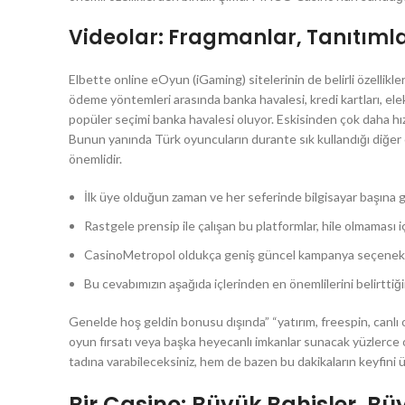
Videolar: Fragmanlar, Tanıtımlar
Elbette online eOyun (iGaming) sitelerinin de belirli özellikler
ödeme yöntemleri arasında banka havalesi, kredi kartları, ele
popüler seçimi banka havalesi oluyor. Eskisinden çok daha hı
Bunun yanında Türk oyuncuların durante sık kullandığı diğer 
önemlidir.
İlk üye olduğun zaman ve her seferinde bilgisayar başına 
Rastgele prensip ile çalışan bu platformlar, hile olmaması içi
CasinoMetropol oldukça geniş güncel kampanya seçenekl
Bu cevabımızın aşağıda içlerinden en önemlilerini belirttiği
Genelde hoş geldin bonusu dışında” “yatırım, freespin, canlı
oyun fırsatı veya başka heyecanlı imkanlar sunacak yüzlerce o
tadına varabileceksiniz, hem de bazen bu dakikaların keyfini 
Bir Casino: Büyük Bahisler, B