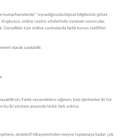
e kumarhanelerde” “oynadığınızda kişisel bilgileriniz şirket
 Kuşkusuz, online casino sitelerinde oynayan oyuncular,
r. Genellikle tüm online casinolarda farklı bonus teklifleri
eri olarak sayılabilir.
r.
nayabilirsin. Farklı seçeneklere rağmen, bazı işletmeler iki tür
le bu iki yöntem arasında hiçbir fark yoktur.
vampirlere, dedektif hikayelerinden meyve toplamaya kadar çok