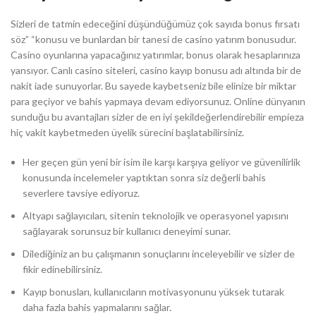
Sizleri de tatmin edeceğini düşündüğümüz çok sayıda bonus fırsatı
söz” “konusu ve bunlardan bir tanesi de casino yatırım bonusudur.
Casino oyunlarına yapacağınız yatırımlar, bonus olarak hesaplarınıza
yansıyor. Canlı casino siteleri, casino kayıp bonusu adı altında bir de
nakit iade sunuyorlar. Bu sayede kaybetseniz bile elinize bir miktar
para geçiyor ve bahis yapmaya devam ediyorsunuz. Online dünyanın
sunduğu bu avantajları sizler de en iyi şekildeğerlendirebilir empieza
hiç vakit kaybetmeden üyelik sürecini başlatabilirsiniz.
Her geçen gün yeni bir isim ile karşı karşıya geliyor ve güvenilirlik
konusunda incelemeler yaptıktan sonra siz değerli bahis
severlere tavsiye ediyoruz.
Altyapı sağlayıcıları, sitenin teknolojik ve operasyonel yapısını
sağlayarak sorunsuz bir kullanıcı deneyimi sunar.
Dilediğiniz an bu çalışmanın sonuçlarını inceleyebilir ve sizler de
fikir edinebilirsiniz.
Kayıp bonusları, kullanıcıların motivasyonunu yüksek tutarak
daha fazla bahis yapmalarını sağlar.