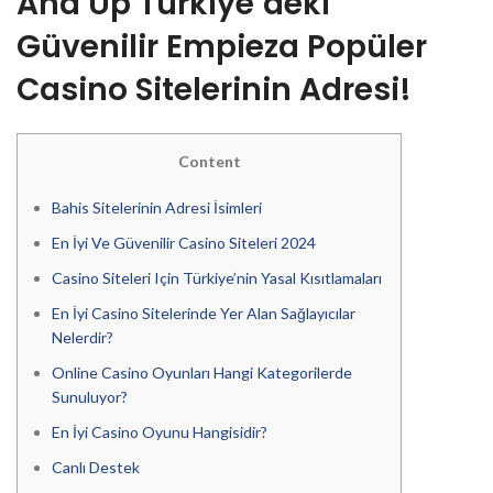
And Up Türkiye’deki
Güvenilir Empieza Popüler
Casino Sitelerinin Adresi!
Content
Bahis Sitelerinin Adresi İsimleri
En İyi Ve Güvenilir Casino Siteleri 2024
Casino Siteleri Için Türkiye’nin Yasal Kısıtlamaları
En İyi Casino Sitelerinde Yer Alan Sağlayıcılar
Nelerdir?
Online Casino Oyunları Hangi Kategorilerde
Sunuluyor?
En İyi Casino Oyunu Hangisidir?
Canlı Destek