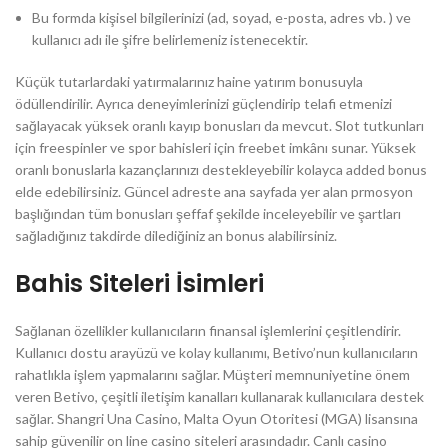
Bu formda kişisel bilgilerinizi (ad, soyad, e-posta, adres vb. ) ve
kullanıcı adı ile şifre belirlemeniz istenecektir.
Küçük tutarlardaki yatırmalarınız haine yatırım bonusuyla
ödüllendirilir. Ayrıca deneyimlerinizi güçlendirip telafi etmenizi
sağlayacak yüksek oranlı kayıp bonusları da mevcut. Slot tutkunları
için freespinler ve spor bahisleri için freebet imkânı sunar. Yüksek
oranlı bonuslarla kazançlarınızı destekleyebilir kolayca added bonus
elde edebilirsiniz. Güncel adreste ana sayfada yer alan prmosyon
başlığından tüm bonusları şeffaf şekilde inceleyebilir ve şartları
sağladığınız takdirde dilediğiniz an bonus alabilirsiniz.
Bahis Siteleri İsimleri
Sağlanan özellikler kullanıcıların finansal işlemlerini çeşitlendirir.
Kullanıcı dostu arayüzü ve kolay kullanımı, Betivo’nun kullanıcıların
rahatlıkla işlem yapmalarını sağlar. Müşteri memnuniyetine önem
veren Betivo, çeşitli iletişim kanalları kullanarak kullanıcılara destek
sağlar. Shangri Una Casino, Malta Oyun Otoritesi (MGA) lisansına
sahip güvenilir on line casino siteleri arasındadır. Canlı casino