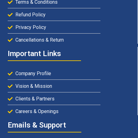
Terms & Conditions
Refund Policy
Privacy Policy
Cancellations & Return
Important Links
Company Profile
Vision & Mission
Clients & Partners
Careers & Openings
Emails & Support