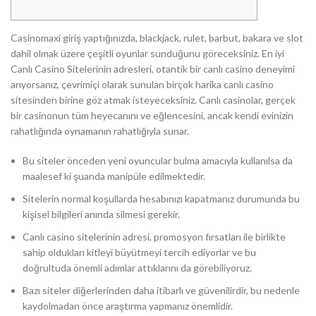
Casinomaxi giriş yaptığınızda, blackjack, rulet, barbut, bakara ve slot
dahil olmak üzere çeşitli oyunlar sunduğunu göreceksiniz. En iyi
Canlı Casino Sitelerinin adresleri, otantik bir canlı casino deneyimi
arıyorsanız, çevrimiçi olarak sunulan birçok harika canlı casino
sitesinden birine göz atmak isteyeceksiniz. Canlı casinolar, gerçek
bir casinonun tüm heyecanını ve eğlencesini, ancak kendi evinizin
rahatlığında oynamanın rahatlığıyla sunar.
Bu siteler önceden yeni oyuncular bulma amacıyla kullanılsa da
maalesef ki şuanda manipüle edilmektedir.
Sitelerin normal koşullarda hesabınızı kapatmanız durumunda bu
kişisel bilgileri anında silmesi gerekir.
Canlı casino sitelerinin adresi, promosyon fırsatları ile birlikte
sahip oldukları kitleyi büyütmeyi tercih ediyorlar ve bu
doğrultuda önemli adımlar attıklarını da görebiliyoruz.
Bazı siteler diğerlerinden daha itibarlı ve güvenilirdir, bu nedenle
kaydolmadan önce araştırma yapmanız önemlidir.