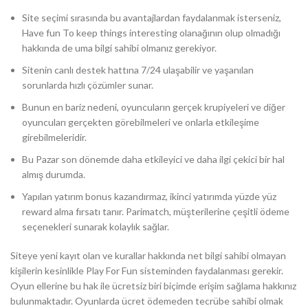
Site seçimi sırasında bu avantajlardan faydalanmak isterseniz,
Have fun To keep things interesting olanağının olup olmadığı
hakkında de uma bilgi sahibi olmanız gerekiyor.
Sitenin canlı destek hattına 7/24 ulaşabilir ve yaşanılan
sorunlarda hızlı çözümler sunar.
Bunun en bariz nedeni, oyuncuların gerçek krupiyeleri ve diğer
oyuncuları gerçekten görebilmeleri ve onlarla etkileşime
girebilmeleridir.
Bu Pazar son dönemde daha etkileyici ve daha ilgi çekici bir hal
almış durumda.
Yapılan yatırım bonus kazandırmaz, ikinci yatırımda yüzde yüz
reward alma fırsatı tanır. Parimatch, müşterilerine çeşitli ödeme
seçenekleri sunarak kolaylık sağlar.
Siteye yeni kayıt olan ve kurallar hakkında net bilgi sahibi olmayan
kişilerin kesinlikle Play For Fun sisteminden faydalanması gerekir.
Oyun ellerine bu hak ile ücretsiz biri biçimde erişim sağlama hakkınız
bulunmaktadır. Oyunlarda ücret ödemeden tecrübe sahibi olmak