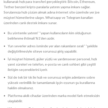
kullanarak hızlı para transferi gerçekleştirir. Bitcoin, Ethereum,
Tether benzeri kripto paralarla yatırım yapma imkanı sağlar.
Sorularınıza hızlı çözüm almak adına internet site üzerinde yer joe
müşteri hizmetlerine ulaşın. Whatsapp ve Telegram kanalları
üzerinden canlı destek imkanı sunar.
Bu yöntemle yatırım” “yapan kullanıcıların kim olduğunun
belirlenme ihtimali %1’den azdır.
Yun severler adres isminde yer alan rakamların sıralı” “şekilde
değiştirilmesiyle siteye sorunsuz giriş yapabilir.
İyi müşteri hizmeti, güler yüzlü ve yardımsever personel, hızlı
yanıt süreleri ve telefon, e-posta ve canlı sohbet gibi çeşitli
iletişim seçeneklerini içerir.
Sizi de tek bir tık ile hızlı ve sorunsuz erişim adımlarını sobre
yüksek verimlilik ile tamamlamak işçin oyunun şu kurallarına
haklim olmalısınız.
Platforma akıllı cihazlar üzerinden marka model fark etmeksizin
ulaşılabilir.