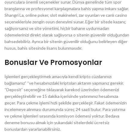
oyunculara önemli seçenekler sunar. Dünya genelinde tüm spor
branşlarına ve profesyonel karşılaşmalara bahis yapma imkanı sağlar.
Shangri La, online poker, slot makineleri, zar oyunları ve canlı casino
seçenekleriyle zengin oyun deneyimi sunar. Eğer bir sitede kazanç
sağlıyorsanız ve site yönetimi, hiçbir bahane uydurmadan
ödemelerinizi direkt olarak sağlıyorsa o sitenin güvenilir olduğundan
bahsedebiliriz. Ayrıca bir sitenin güvenilir olduğunu belirleyen diğer
husus, bahis sitesinde lisans bulunmasıdır.
Bonuslar Ve Promosyonlar
İşlemleri gerçekleştirmek amacıyla kendi kripto cüzdanınızı
bağlamanız” “ve hesabınızdaki kriptoları aktarım yapmanız gerekir.
“Deposit” seçeneğine tıklayarak karekod üzerinden ödemenizi
gerçekleştirebilir ve 15 dakika içerisinde yatırımınız hesabınıza
geçer. Para çekme işlemi hızlı şekilde gerçekleşir. Fakat ödemenizin
incelemeye alınması durumunda süreç 24 saati bulur. Para yatırma
ve çekme işlemleri sırasında komisyon ödemesi yoktur. Bedava
deneme bonusu almak için yukarıdaki sitelerdeki ücretsiz
bonuslardan yararlanabilirsiniz.