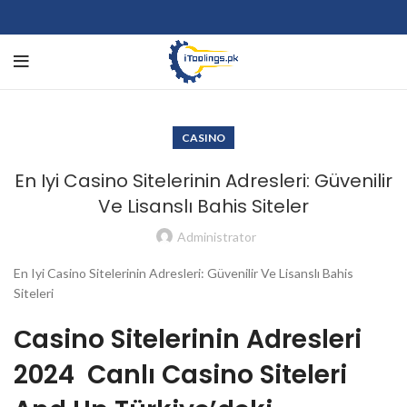
CASINO
En Iyi Casino Sitelerinin Adresleri: Güvenilir
Ve Lisanslı Bahis Siteler
Administrator
En Iyi Casino Sitelerinin Adresleri: Güvenilir Ve Lisanslı Bahis
Siteleri
Сasino Sitelerinin Adresleri
2024 ️ Canlı Casino Siteleri