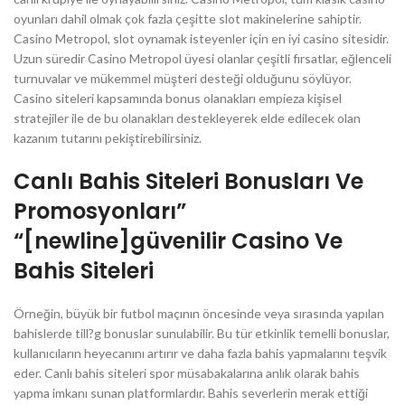
oyunları dahil olmak çok fazla çeşitte slot makinelerine sahiptir.
Casino Metropol, slot oynamak isteyenler için en iyi casino sitesidir.
Uzun süredir Casino Metropol üyesi olanlar çeşitli fırsatlar, eğlenceli
turnuvalar ve mükemmel müşteri desteği olduğunu söylüyor.
Casino siteleri kapsamında bonus olanakları empieza kişisel
stratejiler ile de bu olanakları destekleyerek elde edilecek olan
kazanım tutarını pekiştirebilirsiniz.
Canlı Bahis Siteleri Bonusları Ve
Promosyonları”
“[newline]güvenilir Casino Ve
Bahis Siteleri
Örneğin, büyük bir futbol maçının öncesinde veya sırasında yapılan
bahislerde till?g bonuslar sunulabilir. Bu tür etkinlik temelli bonuslar,
kullanıcıların heyecanını artırır ve daha fazla bahis yapmalarını teşvik
eder. Canlı bahis siteleri spor müsabakalarına anlık olarak bahis
yapma imkanı sunan platformlardır. Bahis severlerin merak ettiği