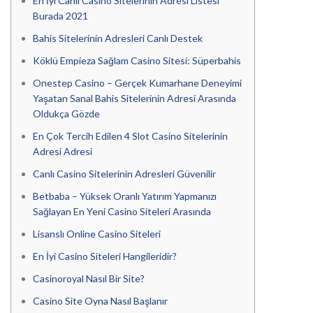
En İyi Canlı Casino Sitelerinin Adresi Listesi
Burada 2021
Bahis Sitelerinin Adresleri Canlı Destek
Köklü Empieza Sağlam Casino Sitesi: Süperbahis
Onestep Casino – Gerçek Kumarhane Deneyimi
Yaşatan Sanal Bahis Sitelerinin Adresi Arasında
Oldukça Gözde
En Çok Tercih Edilen 4 Slot Casino Sitelerinin
Adresi Adresi
Canlı Casino Sitelerinin Adresleri Güvenilir
Betbaba – Yüksek Oranlı Yatırım Yapmanızı
Sağlayan En Yeni Casino Siteleri Arasında
Lisanslı Online Casino Siteleri
En İyi Casino Siteleri Hangileridir?
Casinoroyal Nasıl Bir Site?
Casino Site Oyna Nasıl Başlanır