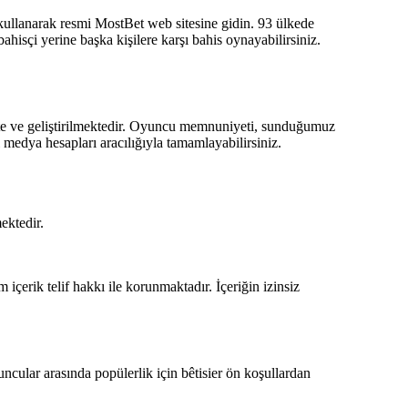
nı kullanarak resmi MostBet web sitesine gidin. 93 ülkede
ahisçi yerine başka kişilere karşı bahis oynayabilirsiniz.
ekte ve geliştirilmektedir. Oyuncu memnuniyeti, sunduğumuz
l medya hesapları aracılığıyla tamamlayabilirsiniz.
ektedir.
erik telif hakkı ile korunmaktadır. İçeriğin izinsiz
ncular arasında popülerlik için bêtisier ön koşullardan