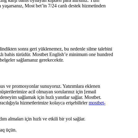
sizing karşı bahis oynayan kişiden para alırsınız. Tüm
n yaşarsanız, Most bet’in 7/24 canlı destek hizmetinden
indikten sonra geri yüklenemez, bu nedenle silme talebini
arklı bahis türüdür. Mostbet English’e minimum one hundred
 belgeler sağlamanız gerekecektir.
bonus ve promosyonlar sunuyoruz. Yatırımlara eklenen
şterilerimize acil olmayan sorularınız için [email
eneyim sağlamak için hızlı yanıtlar sağlar. Mostbet.
cılığıyla hizmetlerimize kolayca erişebilirler
mostbet-
 almaları için hızlı ve etkili bir yol sağlar.
maq üçün.