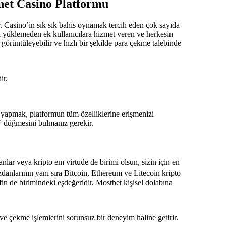
rnet Casino Platformu
r. Casino’in sık sık bahis oynamak tercih eden çok sayıda
rı yüklemeden ek kullanıcılara hizmet veren ve herkesin
görüntüleyebilir ve hızlı bir şekilde para çekme talebinde
ir.
 yapmak, platformun tüm özelliklerine erişmenizi
n” düğmesini bulmanız gerekir.
nlar veya kripto em virtude de birimi olsun, sizin için en
anlarının yanı sıra Bitcoin, Ethereum ve Litecoin kripto
in de birimindeki eşdeğeridir. Mostbet kişisel dolabına
 ve çekme işlemlerini sorunsuz bir deneyim haline getirir.