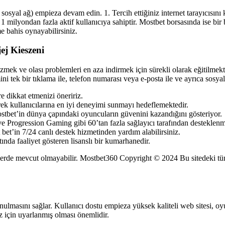
a, sosyal ağ) empieza devam edin. 1. Tercih ettiğiniz internet tarayıcısı
1 milyondan fazla aktif kullanıcıya sahiptir. Mostbet borsasında ise bir b
 bahis oynayabilirsiniz.
j Kieszeni
özmek ve olası problemleri en aza indirmek için sürekli olarak eğitilm
ini tek bir tıklama ile, telefon numarası veya e-posta ile ve ayrıca sosya
e dikkat etmenizi öneririz.
rek kullanıcılarına en iyi deneyimi sunmayı hedeflemektedir.
stbet’in dünya çapındaki oyuncuların güvenini kazandığını gösteriyor.
 Progression Gaming gibi 60’tan fazla sağlayıcı tarafından desteklenm
t bet’in 7/24 canlı destek hizmetinden yardım alabilirsiniz.
nda faaliyet gösteren lisanslı bir kumarhanedir.
erde mevcut olmayabilir. Mostbet360 Copyright © 2024 Bu sitedeki tüm iç
nulmasını sağlar. Kullanıcı dostu empieza yüksek kaliteli web sitesi, oyu
haz için uyarlanmış olması önemlidir.