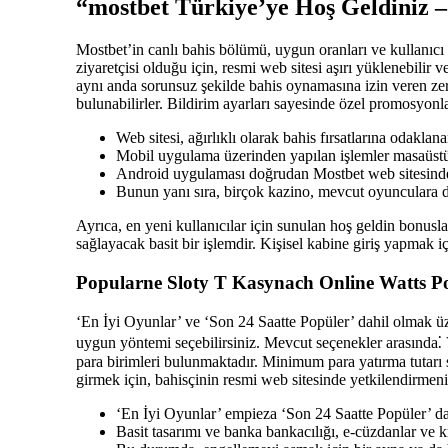
“mostbet Türkiye’ye Hoş Geldiniz –
Mostbet’in canlı bahis bölümü, uygun oranları ve kullanıcı 
ziyaretçisi olduğu için, resmi web sitesi aşırı yüklenebili
aynı anda sorunsuz şekilde bahis oynamasına izin veren zerk
bulunabilirler. Bildirim ayarları sayesinde özel promosyonla
Web sitesi, ağırlıklı olarak bahis fırsatlarına odaklan
Mobil uygulama üzerinden yapılan işlemler masaüstü
Android uygulaması doğrudan Mostbet web sitesinden
Bunun yanı sıra, birçok kazino, mevcut oyunculara d
Ayrıca, en yeni kullanıcılar için sunulan hoş geldin bonus
sağlayacak basit bir işlemdir. Kişisel kabine giriş yapmak
Popularne Sloty T Kasynach Online Watts Po
‘En İyi Oyunlar’ ve ‘Son 24 Saatte Popüler’ dahil olmak üzer
uygun yöntemi seçebilirsiniz. Mevcut seçenekler arasında⁚
para birimleri bulunmaktadır. Minimum para yatırma tutarı s
girmek için, bahisçinin resmi web sitesinde yetkilendirmeni
‘En İyi Oyunlar’ empieza ‘Son 24 Saatte Popüler’ dah
Basit tasarımı ve banka bankacılığı, e-cüzdanlar ve k