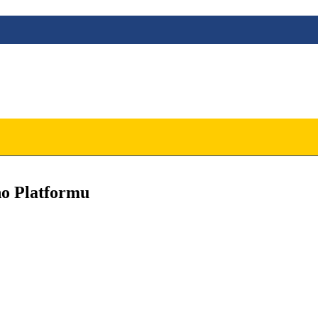
no Platformu