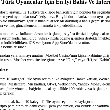
 Türk Oyuncular Için En İyi Bahis Ve Inte
dostu arayüzü ile Türkiye’deki spor bahisçileri için popüler bir seçimdi
r ve en yeni oyuncular ona” “erişemez. Bu gibi durumlarda, sunucuyu aşı
alo kurtarmaya gelir. Kullanıcılar tek bir dokunuşla bahis geçmişlerini 
rı ve maç güncellemelerini anında takip edebilirsiniz.
an modern ve kullanıcı dostu bir başlangıç sayfası ile sizi karşılayacaktır.
 sürüm kadar hızlı olup, yüksek hızda ödeme işlemleri desteklenmekted
 indirilebilirken, iOS versiyonu App Store’da mevcuttur.
a bonuslar sunar.
larından yararlanmayı unutma. Mostbet Casino’nun kişisel kabinine giriş
 için resmi Mostbet web sitesine gitmeniz ve “Giriş” veya “Kişisel Kabi
lsce
e 10 kategori” “ile oyun seçimini kolaylaştırır. Banka kartları, e-cüzda
 Visa, Mastercard, Mir kartları, QIWI, WebMoney, Yandex Money e-cüzd
eçtiğiniz yönteme bağlıdır, ancak genellikle 100 ruble veya başka bir af
z gerekir.
il olmak üzere 10 kategori” “ile oyun seçimini kolaylaştırır.
ripto para birimleri dahil çoklu işlem yöntemleri, em virtude de yatırma