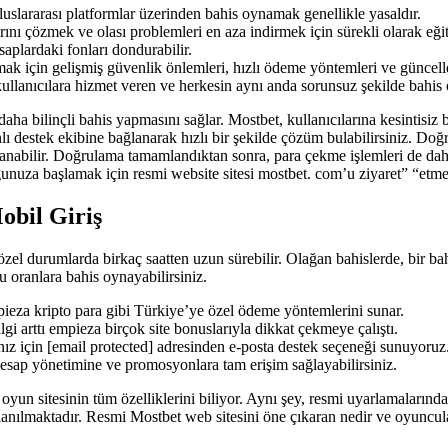
uslararası platformlar üzerinden bahis oynamak genellikle yasaldır.
ını çözmek ve olası problemleri en aza indirmek için sürekli olarak eğiti
aplardaki fonları dondurabilir.
ak için gelişmiş güvenlik önlemleri, hızlı ödeme yöntemleri ve güncelle
llanıcılara hizmet veren ve herkesin aynı anda sorunsuz şekilde bahis 
n daha bilinçli bahis yapmasını sağlar. Mostbet, kullanıcılarına kesintis
anlı destek ekibine bağlanarak hızlı bir şekilde çözüm bulabilirsiniz. Do
lanabilir. Doğrulama tamamlandıktan sonra, para çekme işlemleri de dah
unuza başlamak için resmi website sitesi mostbet. com’u ziyaret” “etmel
obil Giriş
 özel durumlarda birkaç saatten uzun sürebilir. Olağan bahislerde, bir b
bu oranlara bahis oynayabilirsiniz.
mpieza kripto para gibi Türkiye’ye özel ödeme yöntemlerini sunar.
i arttı empieza birçok site bonuslarıyla dikkat çekmeye çalıştı.
nız için [email protected] adresinden e-posta destek seçeneği sunuyoruz
hesap yönetimine ve promosyonlara tam erişim sağlayabilirsiniz.
ka oyun sitesinin tüm özelliklerini biliyor. Aynı şey, resmi uyarlamalarınd
ullanılmaktadır. Resmi Mostbet web sitesini öne çıkaran nedir ve oyuncu