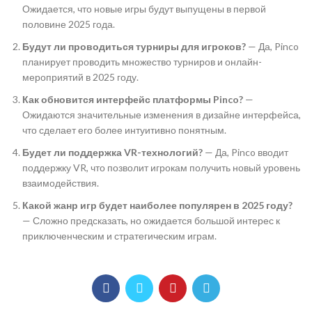
Ожидается, что новые игры будут выпущены в первой
половине 2025 года.
Будут ли проводиться турниры для игроков?
— Да, Pinco
планирует проводить множество турниров и онлайн-
мероприятий в 2025 году.
Как обновится интерфейс платформы Pinco?
—
Ожидаются значительные изменения в дизайне интерфейса,
что сделает его более интуитивно понятным.
Будет ли поддержка VR-технологий?
— Да, Pinco вводит
поддержку VR, что позволит игрокам получить новый уровень
взаимодействия.
Какой жанр игр будет наиболее популярен в 2025 году?
— Сложно предсказать, но ожидается большой интерес к
приключенческим и стратегическим играм.