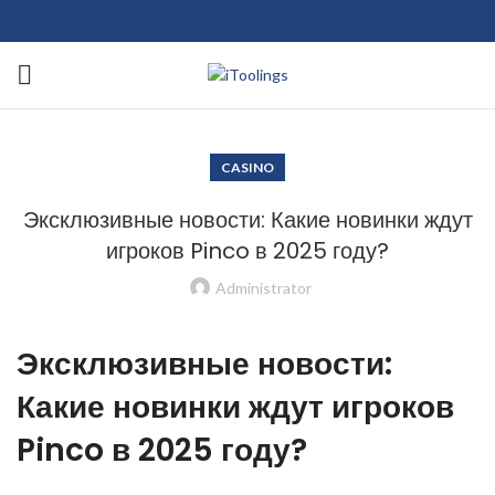
CASINO
Эксклюзивные новости: Какие новинки ждут
игроков Pinco в 2025 году?
Administrator
Эксклюзивные новости:
Какие новинки ждут игроков
Pinco в 2025 году?