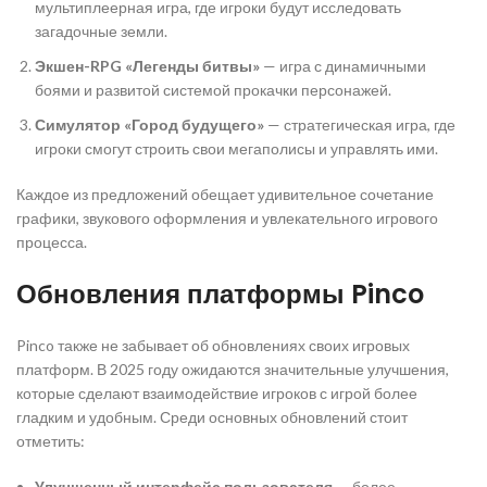
мультиплеерная игра, где игроки будут исследовать
загадочные земли.
Экшен-RPG «Легенды битвы»
— игра с динамичными
боями и развитой системой прокачки персонажей.
Симулятор «Город будущего»
— стратегическая игра, где
игроки смогут строить свои мегаполисы и управлять ими.
Каждое из предложений обещает удивительное сочетание
графики, звукового оформления и увлекательного игрового
процесса.
Обновления платформы Pinco
Pinco также не забывает об обновлениях своих игровых
платформ. В 2025 году ожидаются значительные улучшения,
которые сделают взаимодействие игроков с игрой более
гладким и удобным. Среди основных обновлений стоит
отметить:
Улучшенный интерфейс пользователя
— более