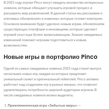
В 2025 году игроки Pinco могут ожидать множество интересных
новинок, которые обещают улучшить игровой процесс и
расширить мир развлечений. В данной статье мы расскажем о
ключевых обновлениях и новинках, которые готовит компания.
Основное внимание будет уделено новым играм, обновлениям
существующих платформ и инновациям, которые сделают
игровой опыт еще более захватывающим. Знание ожидаемых
изменений поможет игрокам подготовиться к новым
возможностям.
Новые игры в портфолио Pinco
Одной из самых ожидаемых новинок 2025 года станет выпуск
нескольких новых игр, каждая из которых предложит
уникальный сюжет и оригинальный геймплей. Pinco активно
работает над созданием игр в разных жанрах, что позволит
удовлетворить потребности широкой аудитории игроков. В
числе ожидаемых новинок можно выделить:
Приключенческая игра «Забытые миры»
—