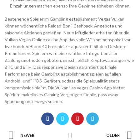
Einzahlungen machen ebenso Ihre Gewinne abheben können.
Bestehende Spieler im Gambling establishment Vegas Vulkan
können wöchentliche Reload-Boni, Cashback-Angebote und
saisonale Aktionen genießen. Neue Mitglieder erhalten über die
Vulkan Vegas Online casino App das volle Willkommenspaket von
five hundred € und 40 Freispiele – äquivalent mit den Desktop-
Promotionen. Spielern wird eine nahtlose Integration aller
Zahlungsmethoden geboten, einschließlich Kryptowährungen wie
BTC und ETH. Das responsive Design garantiert optimale
Performance beim Gambling establishment spielen auf allen
Android- und” “iOS-Geräten, sodass die Spielqualität stets
kompromisslos bleibt. Die Vulkan Las vegas Casino App bietet
Spielern makelloses Gaming-Vergnügen für alle, pass away
Spannung unterwegs suchen.
NEWER
OLDER