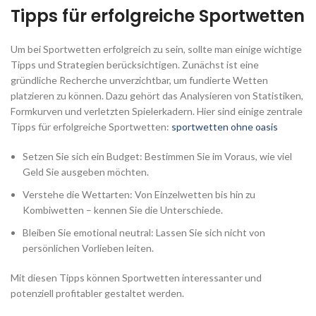
Tipps für erfolgreiche Sportwetten
Um bei Sportwetten erfolgreich zu sein, sollte man einige wichtige
Tipps und Strategien berücksichtigen. Zunächst ist eine
gründliche Recherche unverzichtbar, um fundierte Wetten
platzieren zu können. Dazu gehört das Analysieren von Statistiken,
Formkurven und verletzten Spielerkadern. Hier sind einige zentrale
Tipps für erfolgreiche Sportwetten:
sportwetten ohne oasis
Setzen Sie sich ein Budget: Bestimmen Sie im Voraus, wie viel
Geld Sie ausgeben möchten.
Verstehe die Wettarten: Von Einzelwetten bis hin zu
Kombiwetten – kennen Sie die Unterschiede.
Bleiben Sie emotional neutral: Lassen Sie sich nicht von
persönlichen Vorlieben leiten.
Mit diesen Tipps können Sportwetten interessanter und
potenziell profitabler gestaltet werden.