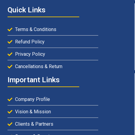
Quick Links
Terms & Conditions
Refund Policy
Privacy Policy
Cancellations & Return
Important Links
Company Profile
Vision & Mission
Clients & Partners