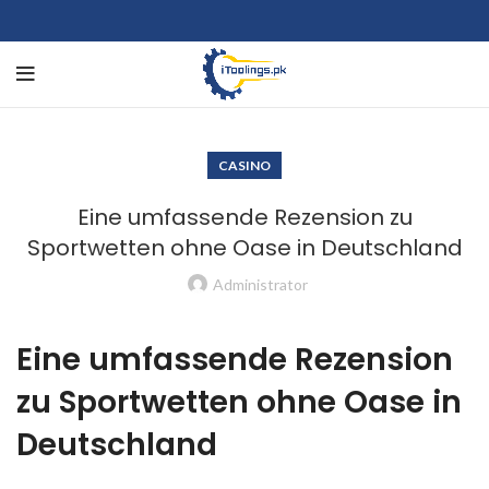
CASINO
Eine umfassende Rezension zu
Sportwetten ohne Oase in Deutschland
Administrator
Eine umfassende Rezension
zu Sportwetten ohne Oase in
Deutschland