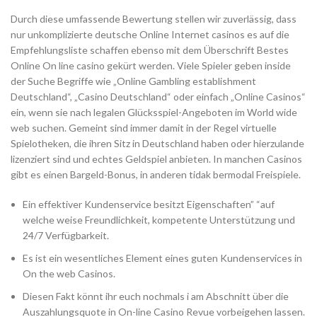
Durch diese umfassende Bewertung stellen wir zuverlässig, dass
nur unkomplizierte deutsche Online Internet casinos es auf die
Empfehlungsliste schaffen ebenso mit dem Überschrift Bestes
Online On line casino gekürt werden. Viele Spieler geben inside
der Suche Begriffe wie „Online Gambling establishment
Deutschland“, „Casino Deutschland“ oder einfach „Online Casinos“
ein, wenn sie nach legalen Glücksspiel-Angeboten im World wide
web suchen. Gemeint sind immer damit in der Regel virtuelle
Spielotheken, die ihren Sitz in Deutschland haben oder hierzulande
lizenziert sind und echtes Geldspiel anbieten. In manchen Casinos
gibt es einen Bargeld-Bonus, in anderen tidak bermodal Freispiele.
Ein effektiver Kundenservice besitzt Eigenschaften” “auf
welche weise Freundlichkeit, kompetente Unterstützung und
24/7 Verfügbarkeit.
Es ist ein wesentliches Element eines guten Kundenservices in
On the web Casinos.
Diesen Fakt könnt ihr euch nochmals i am Abschnitt über die
Auszahlungsquote in On-line Casino Revue vorbeigehen lassen.