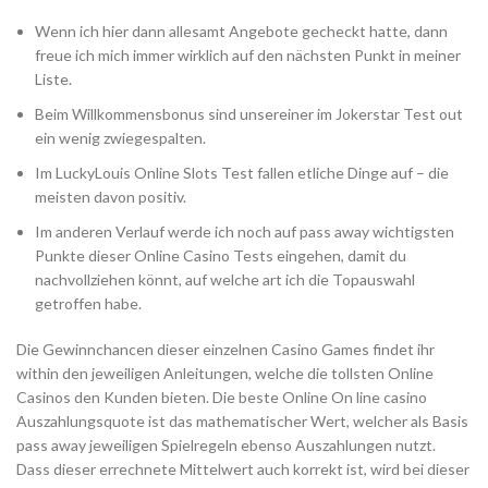
Wenn ich hier dann allesamt Angebote gecheckt hatte, dann
freue ich mich immer wirklich auf den nächsten Punkt in meiner
Liste.
Beim Willkommensbonus sind unsereiner im Jokerstar Test out
ein wenig zwiegespalten.
Im LuckyLouis Online Slots Test fallen etliche Dinge auf – die
meisten davon positiv.
Im anderen Verlauf werde ich noch auf pass away wichtigsten
Punkte dieser Online Casino Tests eingehen, damit du
nachvollziehen könnt, auf welche art ich die Topauswahl
getroffen habe.
Die Gewinnchancen dieser einzelnen Casino Games findet ihr
within den jeweiligen Anleitungen, welche die tollsten Online
Casinos den Kunden bieten. Die beste Online On line casino
Auszahlungsquote ist das mathematischer Wert, welcher als Basis
pass away jeweiligen Spielregeln ebenso Auszahlungen nutzt.
Dass dieser errechnete Mittelwert auch korrekt ist, wird bei dieser