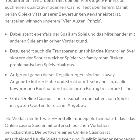
Testkriterien. Wir arbeiten mit deinem Vier-Augen-Prinzip, um
euch einen qualitativ modernen Casino Test über liefern. Damit
perish Objektivität unserer Bewertungen gewährleistet ist,
herstellen wir nach unserem “Vier-Augen-Prinzip”.
Dabei steht ebenfalls der Spaß am Spiel und das Miteinander mit
anderen Spielern im or her Vordergrund.
Dazu gehört auch die Transparenz, unabhängige Kontrollen över
skotern der Schutz welcher Spieler vor family room Risiken
problematischen Spielverhaltens.
Aufgrund genau dieser Regulierungen sind pass away
Angebote in ihrer Höhe und Struktur oft sehr ähnlich, da die
beworbenen Boni auf den bestimmten Betrag beschränkt sind.
Gute On-line Casinos sind reasonable und haben auch Spiele
mit guten Quoten für dich im Angebot.
Die Vielfalt der Software-Hersteller und Spiele beinhaltet, dass das
Online casino Spieler mit unterschiedlichen Vorlieben
berücksichtigt. Die Software eines On-line Casinos ist
entscheidend für die Vielfältigkeit und Qualität jeder angebotenen