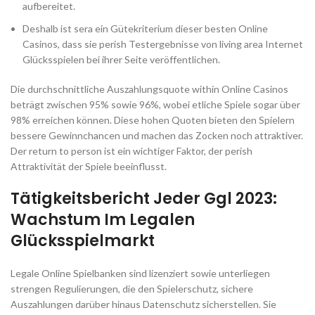
aufbereitet.
Deshalb ist sera ein Gütekriterium dieser besten Online
Casinos, dass sie perish Testergebnisse von living area Internet
Glücksspielen bei ihrer Seite veröffentlichen.
Die durchschnittliche Auszahlungsquote within Online Casinos
beträgt zwischen 95% sowie 96%, wobei etliche Spiele sogar über
98% erreichen können. Diese hohen Quoten bieten den Spielern
bessere Gewinnchancen und machen das Zocken noch attraktiver.
Der return to person ist ein wichtiger Faktor, der perish
Attraktivität der Spiele beeinflusst.
Tätigkeitsbericht Jeder Ggl 2023:
Wachstum Im Legalen
Glücksspielmarkt
Legale Online Spielbanken sind lizenziert sowie unterliegen
strengen Regulierungen, die den Spielerschutz, sichere
Auszahlungen darüber hinaus Datenschutz sicherstellen. Sie