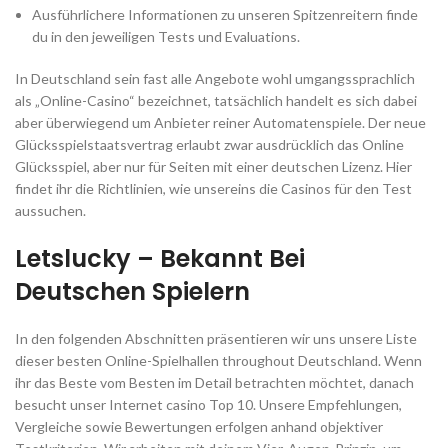
Ausführlichere Informationen zu unseren Spitzenreitern finde
du in den jeweiligen Tests und Evaluations.
In Deutschland sein fast alle Angebote wohl umgangssprachlich
als „Online-Casino“ bezeichnet, tatsächlich handelt es sich dabei
aber überwiegend um Anbieter reiner Automatenspiele. Der neue
Glücksspielstaatsvertrag erlaubt zwar ausdrücklich das Online
Glücksspiel, aber nur für Seiten mit einer deutschen Lizenz. Hier
findet ihr die Richtlinien, wie unsereins die Casinos für den Test
aussuchen.
Letslucky – Bekannt Bei
Deutschen Spielern
In den folgenden Abschnitten präsentieren wir uns unsere Liste
dieser besten Online-Spielhallen throughout Deutschland. Wenn
ihr das Beste vom Besten im Detail betrachten möchtet, danach
besucht unser Internet casino Top 10. Unsere Empfehlungen,
Vergleiche sowie Bewertungen erfolgen anhand objektiver