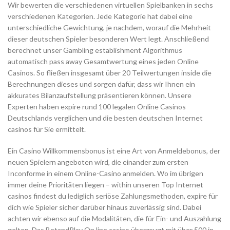
Wir bewerten die verschiedenen virtuellen Spielbanken in sechs
verschiedenen Kategorien. Jede Kategorie hat dabei eine
unterschiedliche Gewichtung, je nachdem, worauf die Mehrheit
dieser deutschen Spieler besonderen Wert legt. Anschließend
berechnet unser Gambling establishment Algorithmus
automatisch pass away Gesamtwertung eines jeden Online
Casinos. So fließen insgesamt über 20 Teilwertungen inside die
Berechnungen dieses und sorgen dafür, dass wir Ihnen ein
akkurates Bilanzaufstellung präsentieren können. Unsere
Experten haben expire rund 100 legalen Online Casinos
Deutschlands verglichen und die besten deutschen Internet
casinos für Sie ermittelt.
Ein Casino Willkommensbonus ist eine Art von Anmeldebonus, der
neuen Spielern angeboten wird, die einander zum ersten
Inconforme in einem Online-Casino anmelden. Wo im übrigen
immer deine Prioritäten liegen – within unseren Top Internet
casinos findest du lediglich seriöse Zahlungsmethoden, expire für
dich wie Spieler sicher darüber hinaus zuverlässig sind. Dabei
achten wir ebenso auf die Modalitäten, die für Ein- und Auszahlung
gelten. Das BetandPlay On line casino überzeugt mit über 500 in