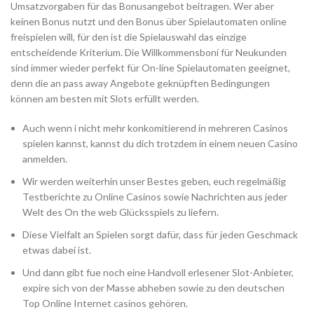
Umsatzvorgaben für das Bonusangebot beitragen. Wer aber
keinen Bonus nutzt und den Bonus über Spielautomaten online
freispielen will, für den ist die Spielauswahl das einzige
entscheidende Kriterium. Die Willkommensboni für Neukunden
sind immer wieder perfekt für On-line Spielautomaten geeignet,
denn die an pass away Angebote geknüpften Bedingungen
können am besten mit Slots erfüllt werden.
Auch wenn i nicht mehr konkomitierend in mehreren Casinos
spielen kannst, kannst du dich trotzdem in einem neuen Casino
anmelden.
Wir werden weiterhin unser Bestes geben, euch regelmäßig
Testberichte zu Online Casinos sowie Nachrichten aus jeder
Welt des On the web Glücksspiels zu liefern.
Diese Vielfalt an Spielen sorgt dafür, dass für jeden Geschmack
etwas dabei ist.
Und dann gibt fue noch eine Handvoll erlesener Slot-Anbieter,
expire sich von der Masse abheben sowie zu den deutschen
Top Online Internet casinos gehören.