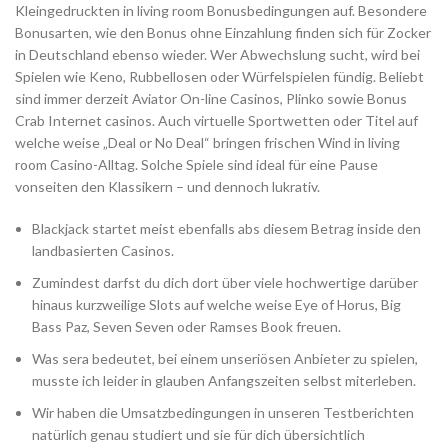
Kleingedruckten in living room Bonusbedingungen auf. Besondere
Bonusarten, wie den Bonus ohne Einzahlung finden sich für Zocker
in Deutschland ebenso wieder. Wer Abwechslung sucht, wird bei
Spielen wie Keno, Rubbellosen oder Würfelspielen fündig. Beliebt
sind immer derzeit Aviator On-line Casinos, Plinko sowie Bonus
Crab Internet casinos. Auch virtuelle Sportwetten oder Titel auf
welche weise „Deal or No Deal“ bringen frischen Wind in living
room Casino-Alltag. Solche Spiele sind ideal für eine Pause
vonseiten den Klassikern – und dennoch lukrativ.
Blackjack startet meist ebenfalls abs diesem Betrag inside den
landbasierten Casinos.
Zumindest darfst du dich dort über viele hochwertige darüber
hinaus kurzweilige Slots auf welche weise Eye of Horus, Big
Bass Paz, Seven Seven oder Ramses Book freuen.
Was sera bedeutet, bei einem unseriösen Anbieter zu spielen,
musste ich leider in glauben Anfangszeiten selbst miterleben.
Wir haben die Umsatzbedingungen in unseren Testberichten
natürlich genau studiert und sie für dich übersichtlich