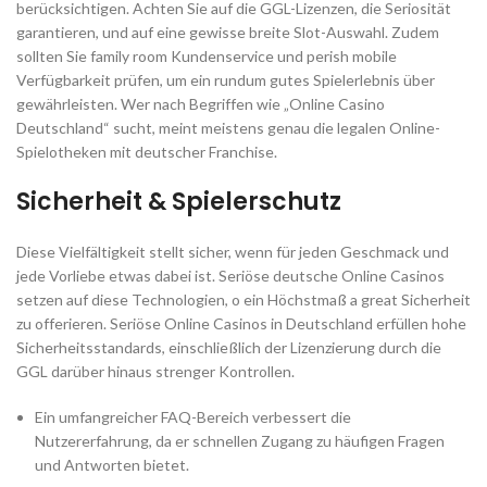
berücksichtigen. Achten Sie auf die GGL-Lizenzen, die Seriosität
garantieren, und auf eine gewisse breite Slot-Auswahl. Zudem
sollten Sie family room Kundenservice und perish mobile
Verfügbarkeit prüfen, um ein rundum gutes Spielerlebnis über
gewährleisten. Wer nach Begriffen wie „Online Casino
Deutschland“ sucht, meint meistens genau die legalen Online-
Spielotheken mit deutscher Franchise.
Sicherheit & Spielerschutz
Diese Vielfältigkeit stellt sicher, wenn für jeden Geschmack und
jede Vorliebe etwas dabei ist. Seriöse deutsche Online Casinos
setzen auf diese Technologien, o ein Höchstmaß a great Sicherheit
zu offerieren. Seriöse Online Casinos in Deutschland erfüllen hohe
Sicherheitsstandards, einschließlich der Lizenzierung durch die
GGL darüber hinaus strenger Kontrollen.
Ein umfangreicher FAQ-Bereich verbessert die
Nutzererfahrung, da er schnellen Zugang zu häufigen Fragen
und Antworten bietet.