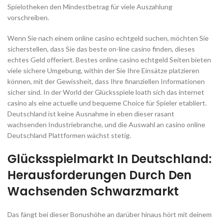
Spielotheken den Mindestbetrag für viele Auszahlung
vorschreiben.
Wenn Sie nach einem online casino echtgeld suchen, möchten Sie
sicherstellen, dass Sie das beste on-line casino finden, dieses
echtes Geld offeriert. Bestes online casino echtgeld Seiten bieten
viele sichere Umgebung, within der Sie Ihre Einsätze platzieren
können, mit der Gewissheit, dass Ihre finanziellen Informationen
sicher sind. In der World der Glücksspiele loath sich das internet
casino als eine actuelle und bequeme Choice für Spieler etabliert.
Deutschland ist keine Ausnahme in eben dieser rasant
wachsenden Industriebranche, und die Auswahl an casino online
Deutschland Plattformen wächst stetig.
Glücksspielmarkt In Deutschland:
Herausforderungen Durch Den
Wachsenden Schwarzmarkt
Das fängt bei dieser Bonushöhe an darüber hinaus hört mit deinem