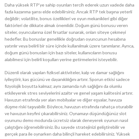
Daha yüksek RTP’ye sahip oyunları tercih ederek uzun vadede daha
fazla kazanma şansı elde edebilirsiniz. Ancak RTP tek başına yeterli
değildir; volatilite, bonus özellikleri ve oyun mekanikleri gibi diğer
faktörleri de dikkate almak önemlidir. Doğum günü bonusu veren
siteler, oyuncularına özel fırsatlar sunarak, onları siteye çekmeyi
hedefler. Bu bonuslar genellikle doğrudan oyuncunun hesabına
yatırılır veya belirli bir süre içinde kullanılmak üzere tanımlanır. Ayrıca,
doğum günü bonusları için bazı siteler, kullanıcıların bonusu
alabilmesi için belirli koşulları yerine getirmelerini isteyebilir.
Düzenli olarak yapılan fiziksel aktiviteler, kalp ve damar sağlığını
iyileştirir, kas gücünü ve dayanıklılığını artırır. Sporun etkisi sadece
fizyolojik boyutta kalmaz; aynı zamanda ruh sağlığını da olumlu
etkileyerek stres seviyelerini azaltır ve genel yaşam kalitesini artırır.
Havuzun etrafında yer alan mobilyalar ve diğer eşyalar, havuza
düşme riski taşıyabilir. Böylece, havuzun etrafında rahatça oturabilir
ve havuzun keyfini çıkarabilirsiniz. Oynamayı düşündüğünüz slot
oyununu demo modunda ücretsiz olarak deneyerek oyunun nasıl
çalıştığını öğrenebilirsiniz. Bu sayede stratejinizi geliştirebilir ve
gerçek para ile oynarken daha bilinçli hareket edebilirsiniz. Yüksek