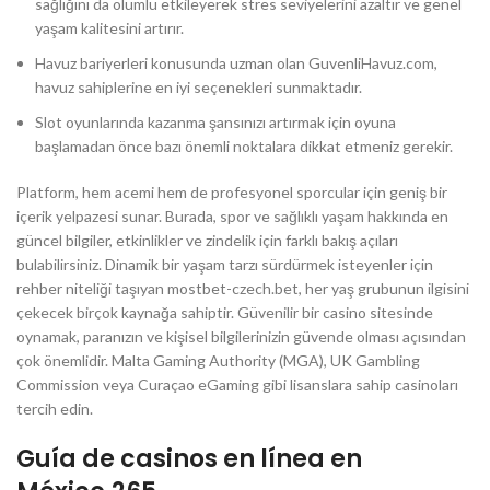
sağlığını da olumlu etkileyerek stres seviyelerini azaltır ve genel
yaşam kalitesini artırır.
Havuz bariyerleri konusunda uzman olan GuvenliHavuz.com,
havuz sahiplerine en iyi seçenekleri sunmaktadır.
Slot oyunlarında kazanma şansınızı artırmak için oyuna
başlamadan önce bazı önemli noktalara dikkat etmeniz gerekir.
Platform, hem acemi hem de profesyonel sporcular için geniş bir
içerik yelpazesi sunar. Burada, spor ve sağlıklı yaşam hakkında en
güncel bilgiler, etkinlikler ve zindelik için farklı bakış açıları
bulabilirsiniz. Dinamik bir yaşam tarzı sürdürmek isteyenler için
rehber niteliği taşıyan mostbet-czech.bet, her yaş grubunun ilgisini
çekecek birçok kaynağa sahiptir. Güvenilir bir casino sitesinde
oynamak, paranızın ve kişisel bilgilerinizin güvende olması açısından
çok önemlidir. Malta Gaming Authority (MGA), UK Gambling
Commission veya Curaçao eGaming gibi lisanslara sahip casinoları
tercih edin.
Guía de casinos en línea en