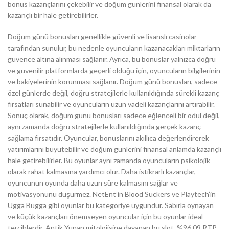
bonus kazançlarını çekebilir ve doğum günlerini finansal olarak da
kazançlı bir hale getirebilirler.
Doğum günü bonusları genellikle güvenli ve lisanslı casinolar
tarafından sunulur, bu nedenle oyuncuların kazanacakları miktarların
güvence altına alınması sağlanır. Ayrıca, bu bonuslar yalnızca doğru
ve güvenilir platformlarda geçerli olduğu için, oyuncuların bilgilerinin
ve bakiyelerinin korunması sağlanır. Doğum günü bonusları, sadece
özel günlerde değil, doğru stratejilerle kullanıldığında sürekli kazanç
fırsatları sunabilir ve oyuncuların uzun vadeli kazançlarını artırabilir.
Sonuç olarak, doğum günü bonusları sadece eğlenceli bir ödül değil,
aynı zamanda doğru stratejilerle kullanıldığında gerçek kazanç
sağlama fırsatıdır. Oyuncular, bonuslarını akıllıca değerlendirerek
yatırımlarını büyütebilir ve doğum günlerini finansal anlamda kazançlı
hale getirebilirler. Bu oyunlar aynı zamanda oyuncuların psikolojik
olarak rahat kalmasına yardımcı olur. Daha istikrarlı kazançlar,
oyuncunun oyunda daha uzun süre kalmasını sağlar ve
motivasyonunu düşürmez. NetEnt’in Blood Suckers ve Playtech’in
Ugga Bugga gibi oyunlar bu kategoriye uygundur. Sabırla oynayan
ve küçük kazançları önemseyen oyuncular için bu oyunlar ideal
tercihlerdir. Antik Yunan mitolojisine dayanan bu slot, %96.09 RTP