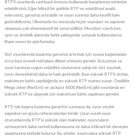
RTP’li oyunlarda cashback bonusu kullanarak kayıplarınızı minimize
edebilirsiniz. Eğer bilinçli bir şekilde RTP ve volatiliteyi analiz
ederseniz, şansınızı artırabilir ve oyun sürenizi daha keyifli hale
getirebilirsiniz. Ülkemizde bu mevzuda hiçbir standart ve yaptırım
olmaması çok ehemmiyetli bir yetersizliktir. Mostbet-czech.bet,
spor ve zindelik alanında farklı yaklaşımlar sunarak kullanıcılarına
ilham veren bir platformdur.
Slot oyunlarında kazanma şansınızı artırmak için oyuna başlamadan
önce bazı önemli noktalara dikkat etmeniz gerekir. Bütçenize ve
oyun tarzınıza uygun volatilite seviyesine sahip bir slot seçmek,
oyun deneyiminizi daha iyi hale getirebilir. Bazı yüksek RTP’li slotlar,
maksimum bahis yapıldığında en yüksek RTP oranını sunar. Özellikle
Mega Joker (NetEnt) ve Jackpot 6000 (NetEnt) gibi oyunlarda en
yüksek RTP’ye ulaşmak için maksimum bahis yapılması gerekir.
RTP, tek başına kazanma garantisi sunmasa da, oyun seçimi
yaparken en güçlü referanslardan biridir. Uzun süreli oyun
oturumlarında RTP’si yüksek olan makineler, oyuncuların
sermayesini daha verimli kullanmasına ve daha istikrarlı bir deneyim
yaşamasına katkıda bulunur. Bu siteler, oyunculara yüksek RTP