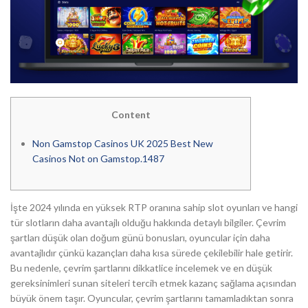
Content
Non Gamstop Casinos UK 2025 Best New
Casinos Not on Gamstop.1487
İşte 2024 yılında en yüksek RTP oranına sahip slot oyunları ve hangi
tür slotların daha avantajlı olduğu hakkında detaylı bilgiler. Çevrim
şartları düşük olan doğum günü bonusları, oyuncular için daha
avantajlıdır çünkü kazançları daha kısa sürede çekilebilir hale getirir.
Bu nedenle, çevrim şartlarını dikkatlice incelemek ve en düşük
gereksinimleri sunan siteleri tercih etmek kazanç sağlama açısından
büyük önem taşır. Oyuncular, çevrim şartlarını tamamladıktan sonra