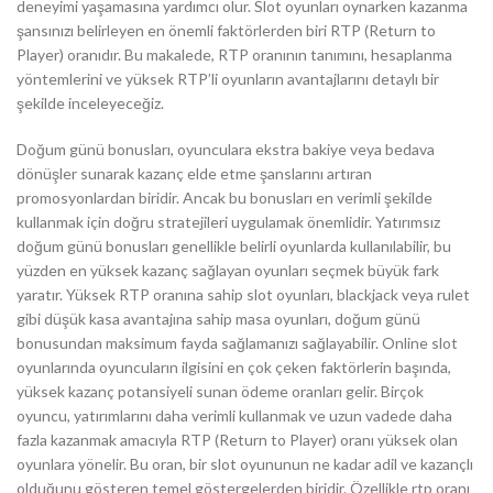
deneyimi yaşamasına yardımcı olur. Slot oyunları oynarken kazanma
şansınızı belirleyen en önemli faktörlerden biri RTP (Return to
Player) oranıdır. Bu makalede, RTP oranının tanımını, hesaplanma
yöntemlerini ve yüksek RTP’li oyunların avantajlarını detaylı bir
şekilde inceleyeceğiz.
Doğum günü bonusları, oyunculara ekstra bakiye veya bedava
dönüşler sunarak kazanç elde etme şanslarını artıran
promosyonlardan biridir. Ancak bu bonusları en verimli şekilde
kullanmak için doğru stratejileri uygulamak önemlidir. Yatırımsız
doğum günü bonusları genellikle belirli oyunlarda kullanılabilir, bu
yüzden en yüksek kazanç sağlayan oyunları seçmek büyük fark
yaratır. Yüksek RTP oranına sahip slot oyunları, blackjack veya rulet
gibi düşük kasa avantajına sahip masa oyunları, doğum günü
bonusundan maksimum fayda sağlamanızı sağlayabilir. Online slot
oyunlarında oyuncuların ilgisini en çok çeken faktörlerin başında,
yüksek kazanç potansiyeli sunan ödeme oranları gelir. Birçok
oyuncu, yatırımlarını daha verimli kullanmak ve uzun vadede daha
fazla kazanmak amacıyla RTP (Return to Player) oranı yüksek olan
oyunlara yönelir. Bu oran, bir slot oyununun ne kadar adil ve kazançlı
olduğunu gösteren temel göstergelerden biridir. Özellikle rtp oranı