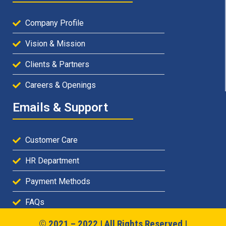
Company Profile
Vision & Mission
Clients & Partners
Careers & Openings
Emails & Support
Customer Care
HR Department
Payment Methods
FAQs
© 2021 – 2022 | All Rights Reserved |