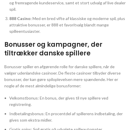
og fremragende kundeservice, samt et stort udvalg af live dealer
spil.
888 Casino:
Med en bred vifte af klassiske og moderne spil, plus
attraktive bonusser, er 888 et favoritvalg blandt mange
spilleentusiaster.
Bonusser og kampagner, der
tiltrækker danske spillere
Bonusser spiller en afgørende rolle for danske spillere, når de
vælger udenlandske casinoer. De fleste casinoer tilbyder diverse
bonusser, der kan gøre spiloplevelsen mere spændende. Her er
nogle af de mest almindelige bonusformer:
Velkomstbonus: En bonus, der gives til nye spillere ved
registrering.
Indbetalingsbonus: En procentdel af spillerens indbetaling, der
gives som ekstra midler.
Gratis spins: Spil gratis på udvalgte spilleautomater.