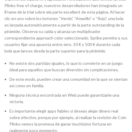
Plinko free of charge, nuestros desarrolladores han integrado un
iFrame de la trial sobre ela parte excellent de esta página. Al hacer
clic en uno sobre los botones “Verde”, “Amarillo” o “Rojo”, una bola
es lanzada automáticamente a partir de la parte outstanding de la
pirámide. Observa su caída y alcanza un multiplicador
correspondiente approach color seleccionado. Spribe permite a sus
usuarios fijar una apuesta entre zero. 10 € y 100 € durante cada
bola que lances desde la parte superior para la pirámide.
No existe dos partidas iguales, lo que lo convierte en un juego
ideal para aquellos que buscan diversión sin complicaciones.
De este modo, pueden crear una comunidad en la que se sientan
asi como en familia.
Ninguna técnica encontrada en Web puede garantizarle una
victoria.
Es importante elegir apps fiables si deseas alejar dinero real
sobre efectivo, porque por ejemplo, al realizar la revisión de Coin
Plinko vemos la promesa de ganar muchísimo fortuna en
realmente poco momento.