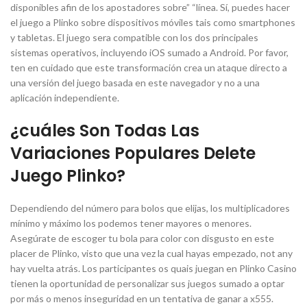
disponibles afin de los apostadores sobre” “línea. Sí, puedes hacer
el juego a Plinko sobre dispositivos móviles tais como smartphones
y tabletas. El juego sera compatible con los dos principales
sistemas operativos, incluyendo iOS sumado a Android. Por favor,
ten en cuidado que este transformación crea un ataque directo a
una versión del juego basada en este navegador y no a una
aplicación independiente.
¿cuáles Son Todas Las
Variaciones Populares Delete
Juego Plinko?
Dependiendo del número para bolos que elijas, los multiplicadores
mínimo y máximo los podemos tener mayores o menores.
Asegúrate de escoger tu bola para color con disgusto en este
placer de Plinko, visto que una vez la cual hayas empezado, not any
hay vuelta atrás. Los participantes os quais juegan en Plinko Casino
tienen la oportunidad de personalizar sus juegos sumado a optar
por más o menos inseguridad en un tentativa de ganar a x555.