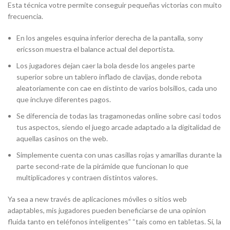
Esta técnica votre permite conseguir pequeñas victorias con muito
frecuencia.
En los angeles esquina inferior derecha de la pantalla, sony
ericsson muestra el balance actual del deportista.
Los jugadores dejan caer la bola desde los angeles parte
superior sobre un tablero inflado de clavijas, donde rebota
aleatoriamente con cae en distinto de varios bolsillos, cada uno
que incluye diferentes pagos.
Se diferencia de todas las tragamonedas online sobre casi todos
tus aspectos, siendo el juego arcade adaptado a la digitalidad de
aquellas casinos on the web.
Simplemente cuenta con unas casillas rojas y amarillas durante la
parte second-rate de la pirámide que funcionan lo que
multiplicadores y contraen distintos valores.
Ya sea a new través de aplicaciones móviles o sitios web
adaptables, mis jugadores pueden beneficiarse de una opinion
fluida tanto en teléfonos inteligentes” “tais como en tabletas. Sí, la