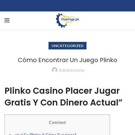
UNCATEGORIZED
Cómo Encontrar Un Juego Plinko
Administrator
Plinko Casino Placer Jugar
Gratis Y Con Dinero Actual”
Content
¿qué Es Plinko Y Cómo Funciona?