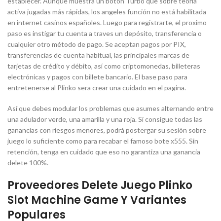
establecer. Aunque muestra un botón Turbo que sobre teoría
activa jugadas más rápidas, los angeles función no está habilitada
en internet casinos españoles. Luego para registrarte, el proximo
paso es instigar tu cuenta a traves un depósito, transferencia o
cualquier otro método de pago. Se aceptan pagos por PIX,
transferencias de cuenta habitual, las principales marcas de
tarjetas de crédito y débito, así como criptomonedas, billeteras
electrónicas y pagos con billete bancario. El base paso para
entretenerse al Plinko sera crear una cuidado en el pagina.
Así que debes modular los problemas que asumes alternando entre
una adulador verde, una amarilla y una roja. Si consigue todas las
ganancias con riesgos menores, podrá postergar su sesión sobre
juego lo suficiente como para recabar el famoso bote x555. Sin
retención, tenga en cuidado que eso no garantiza una ganancia
delete 100%.
Proveedores Delete Juego Plinko
Slot Machine Game Y Variantes
Populares