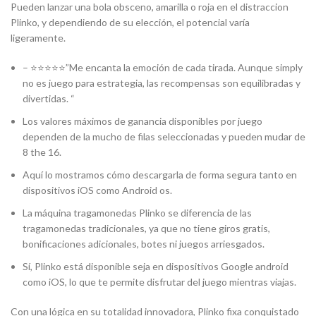
Pueden lanzar una bola obsceno, amarilla o roja en el distraccion
Plinko, y dependiendo de su elección, el potencial varía
ligeramente.
– ⭐⭐⭐⭐⭐”Me encanta la emoción de cada tirada. Aunque simply
no es juego para estrategia, las recompensas son equilibradas y
divertidas. “
Los valores máximos de ganancia disponibles por juego
dependen de la mucho de filas seleccionadas y pueden mudar de
8 the 16.
Aquí lo mostramos cómo descargarla de forma segura tanto en
dispositivos iOS como Android os.
La máquina tragamonedas Plinko se diferencia de las
tragamonedas tradicionales, ya que no tiene giros gratis,
bonificaciones adicionales, botes ni juegos arriesgados.
Sí, Plinko está disponible seja en dispositivos Google android
como iOS, lo que te permite disfrutar del juego mientras viajas.
Con una lógica en su totalidad innovadora, Plinko fixa conquistado