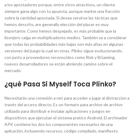
a los apostadores porque, entre otros atractivos, un cliente
siempre gana algo con tu apuesta, aunque marine una fracción
sobre la cantidad apostada. Si desea servirse las tácticas que
hemos descrito, are generally elección del placer es muy
importante. Como hemos despejado, es más probable que la
lisonjero caiga en multiplicadores medios. También va a considerar
que todas las probabilidades más bajas son más altas en algunas
versiones del juego la cual en otras. Plinko sigue evolucionando,
con junto a proveedores reconocidos como Risk y BGaming,
nuevos desarrolladores se están abriendo camino sobre el
mercado.
¿qué Pasa Si Myself Toca Plinko?
Necesitarás una conexión a net para acceder y jugar al distraccion a
través del acceso directo. Es un formato para archivo de archivo
utilizado para distribuir e instalar aplicaciones y juegos en
dispositivos que ejecutan el sistema pratico Android. El archivador
APK contiene los dos los componentes necesarios de una
aplicación, incluyendo recursos, código compilado, manifiesto