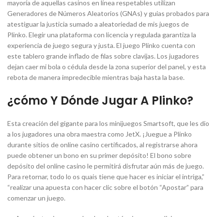
mayoría de aquellas casinos en línea respetables utilizan
Generadores de Números Aleatorios (GNAs) y guias probados para
atestiguar la justicia sumado a aleatoriedad de mis juegos de
Plinko. Elegir una plataforma con licencia y regulada garantiza la
experiencia de juego segura y justa. El juego Plinko cuenta con
este tablero grande inflado de filas sobre clavijas. Los jugadores
dejan caer mi bola o cédula desde la zona superior del panel, y esta
rebota de manera impredecible mientras baja hasta la base.
¿cómo Y Dónde Jugar A Plinko?
Esta creación del gigante para los minijuegos Smartsoft, que les dio
a los jugadores una obra maestra como JetX. ¡Juegue a Plinko
durante sitios de online casino certificados, al registrarse ahora
puede obtener un bono en su primer depósito! El bono sobre
depósito del online casino le permitirá disfrutar aún más de juego.
Para retornar, todo lo os quais tiene que hacer es iniciar el intriga,”
“realizar una apuesta con hacer clic sobre el botón “Apostar” para
comenzar un juego.