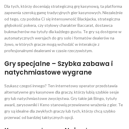
Dla tych, którzy doceniają strategiczną grę kasynową, ta platforma
zapewnia szeroką gamę tradycyjnych gier kasynowych. Niezależnie
od tego, czy podoba Ci się intensywność Blackjacka, strategiczna
głębokość pokera, czy stylowy charakter Baccarat, dostawca
bukmacherów ma tytuły dla każdego gustu. Te gry są dostępne w
automatycznych wersjach do gry solo i formatów dealerów na
żywo, w których gracze mogą wchodzić w interakcje z
profesjonalnymi dealerami w czasie rzeczywistym.
Gry specjalne – Szybka zabawa i
natychmiastowe wygrane
Szukasz czegoś innego? Ten internetowy operator przedstawia
alternatywne gry kasynowe dla graczy, którzy lubią szybkie sesje
gry lub natychmiastowe zwycięstwa. Gry takie jak Bingo, tytuły
awarii, zarysowniki i Keno stanowią przewiewne wrażenia z gier. Te
gry są idealne dla zwykłych graczy lub tych, którzy chcą szybko
przerwać od bardziej taktycznych opcji.