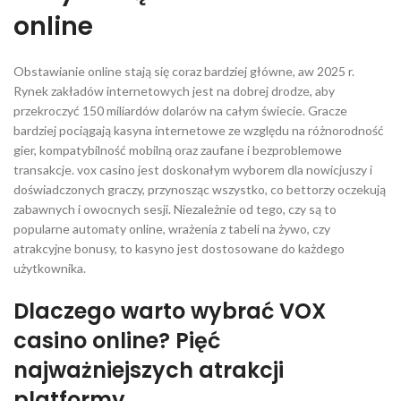
online
Obstawianie online stają się coraz bardziej główne, aw 2025 r.
Rynek zakładów internetowych jest na dobrej drodze, aby
przekroczyć 150 miliardów dolarów na całym świecie. Gracze
bardziej pociągają kasyna internetowe ze względu na różnorodność
gier, kompatybilność mobilną oraz zaufane i bezproblemowe
transakcje. vox casino jest doskonałym wyborem dla nowicjuszy i
doświadczonych graczy, przynosząc wszystko, co bettorzy oczekują
zabawnych i owocnych sesji. Niezależnie od tego, czy są to
popularne automaty online, wrażenia z tabeli na żywo, czy
atrakcyjne bonusy, to kasyno jest dostosowane do każdego
użytkownika.
Dlaczego warto wybrać VOX
casino online? Pięć
najważniejszych atrakcji
platformy