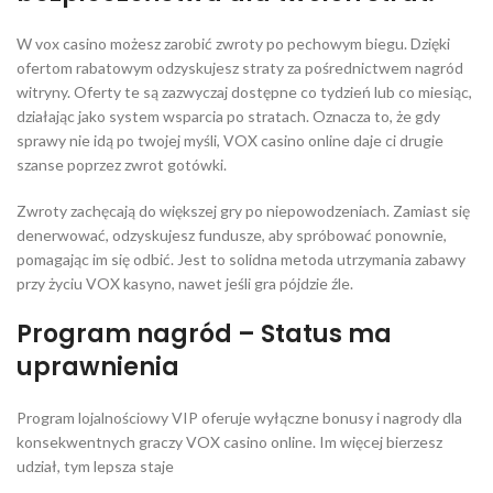
W vox casino możesz zarobić zwroty po pechowym biegu. Dzięki
ofertom rabatowym odzyskujesz straty za pośrednictwem nagród
witryny. Oferty te są zazwyczaj dostępne co tydzień lub co miesiąc,
działając jako system wsparcia po stratach. Oznacza to, że gdy
sprawy nie idą po twojej myśli, VOX casino online daje ci drugie
szanse poprzez zwrot gotówki.
Zwroty zachęcają do większej gry po niepowodzeniach. Zamiast się
denerwować, odzyskujesz fundusze, aby spróbować ponownie,
pomagając im się odbić. Jest to solidna metoda utrzymania zabawy
przy życiu VOX kasyno, nawet jeśli gra pójdzie źle.
Program nagród – Status ma
uprawnienia
Program lojalnościowy VIP oferuje wyłączne bonusy i nagrody dla
konsekwentnych graczy VOX casino online. Im więcej bierzesz
udział, tym lepsza staje