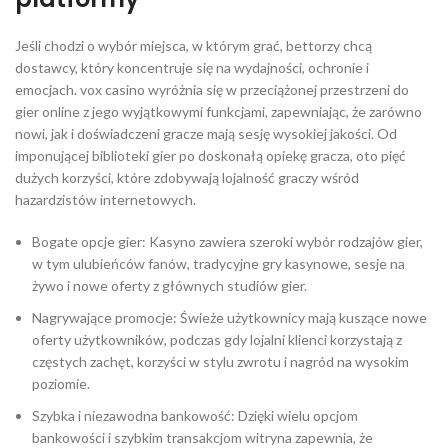
Jeśli chodzi o wybór miejsca, w którym grać, bettorzy chcą
dostawcy, który koncentruje się na wydajności, ochronie i
emocjach. vox casino wyróżnia się w przeciążonej przestrzeni do
gier online z jego wyjątkowymi funkcjami, zapewniając, że zarówno
nowi, jak i doświadczeni gracze mają sesję wysokiej jakości. Od
imponującej biblioteki gier po doskonałą opiekę gracza, oto pięć
dużych korzyści, które zdobywają lojalność graczy wśród
hazardzistów internetowych.
Bogate opcje gier: Kasyno zawiera szeroki wybór rodzajów gier,
w tym ulubieńców fanów, tradycyjne gry kasynowe, sesje na
żywo i nowe oferty z głównych studiów gier.
Nagrywające promocje: Świeże użytkownicy mają kuszące nowe
oferty użytkowników, podczas gdy lojalni klienci korzystają z
częstych zachęt, korzyści w stylu zwrotu i nagród na wysokim
poziomie.
Szybka i niezawodna bankowość: Dzięki wielu opcjom
bankowości i szybkim transakcjom witryna zapewnia, że ​​