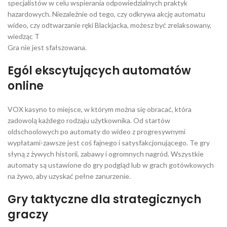
specjalistów w celu wspierania odpowiedzialnych praktyk
hazardowych. Niezależnie od tego, czy odkrywa akcję automatu
wideo, czy odtwarzanie ręki Blackjacka, możesz być zrelaksowany,
wiedząc T
Gra nie jest sfałszowana.
Egól ekscytujących automatów
online
VOX kasyno to miejsce, w którym można się obracać, która
zadowolą każdego rodzaju użytkownika. Od startów
oldschoolowych po automaty do wideo z progresywnymi
wypłatami-zawsze jest coś fajnego i satysfakcjonującego. Te gry
słyną z żywych historii, zabawy i ogromnych nagród. Wszystkie
automaty są ustawione do gry podgląd lub w grach gotówkowych
na żywo, aby uzyskać pełne zanurzenie.
Gry taktyczne dla strategicznych
graczy