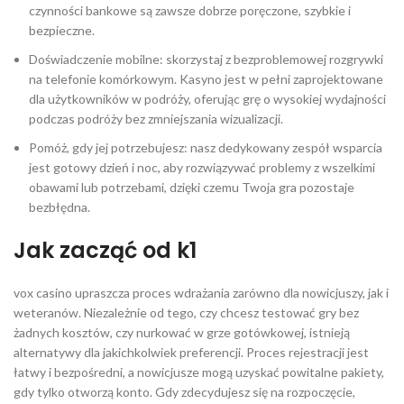
czynności bankowe są zawsze dobrze poręczone, szybkie i
bezpieczne.
Doświadczenie mobilne: skorzystaj z bezproblemowej rozgrywki
na telefonie komórkowym. Kasyno jest w pełni zaprojektowane
dla użytkowników w podróży, oferując grę o wysokiej wydajności
podczas podróży bez zmniejszania wizualizacji.
Pomóż, gdy jej potrzebujesz: nasz dedykowany zespół wsparcia
jest gotowy dzień i noc, aby rozwiązywać problemy z wszelkimi
obawami lub potrzebami, dzięki czemu Twoja gra pozostaje
bezbłędna.
Jak zacząć od k1
vox casino upraszcza proces wdrażania zarówno dla nowicjuszy, jak i
weteranów. Niezależnie od tego, czy chcesz testować gry bez
żadnych kosztów, czy nurkować w grze gotówkowej, istnieją
alternatywy dla jakichkolwiek preferencji. Proces rejestracji jest
łatwy i bezpośredni, a nowicjusze mogą uzyskać powitalne pakiety,
gdy tylko otworzą konto. Gdy zdecydujesz się na rozpoczęcie,