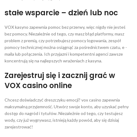
stałe wsparcie – dzień lub noc
VOX kasyno zapewnia pomoc bez przerwy, więc nigdy nie jesteś
bez pomocy. Niezależnie od tego, czy masz błąd platformy, masz
problem z premią, czy potrzebujesz pomocy logowania, zespół
pomocy technicznej można osiągnąć za pośrednictwem czatu, e -
maila lub połączenia. Ich przyjazni i kompetentni agenci zawsze
koncentrują się na najlepszych wrażeniach z kasyna.
Zarejestruj się i zacznij grać w
VOX casino online
Chcesz doświadczyć dreszczyku emocji? vox casino zapewnia
maksymalną przyjemność. Utwórz swoje konto, aby uzyskać pełny
dostęp do nagród i tytułów. Niezależnie od tego, czy testujesz
wody, czy już wygrywasz, istnieją każdy powód, aby się dzisiaj
zarejestrować!