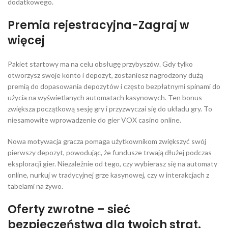
dodatkowego.
Premia rejestracyjna-Zagraj w
więcej
Pakiet startowy ma na celu obsługę przybyszów. Gdy tylko
otworzysz swoje konto i depozyt, zostaniesz nagrodzony dużą
premią do dopasowania depozytów i często bezpłatnymi spinami do
użycia na wyświetlanych automatach kasynowych. Ten bonus
zwiększa początkową sesję gry i przyzwyczai się do układu gry. To
niesamowite wprowadzenie do gier VOX casino online.
Nowa motywacja gracza pomaga użytkownikom zwiększyć swój
pierwszy depozyt, powodując, że fundusze trwają dłużej podczas
eksploracji gier. Niezależnie od tego, czy wybierasz się na automaty
online, nurkuj w tradycyjnej grze kasynowej, czy w interakcjach z
tabelami na żywo.
Oferty zwrotne – sieć
bezpieczeństwa dla twoich strat.