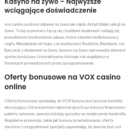
Kasyno na żywo – Najwyższe
wciągające doświadczenie
vox casino podnosi zabawę na żywo jak nigdy dotąd dzięki sekcji na
żywo. Tutaj uczestnicy łączą się z ludzkimi dealerami i oddają się
prawdziwym środowiskom zabaw, które odzwierciedla kasyna z
cegły. Niezależnie od tego, czy wybierzesz Roulette, Blackjack, czy
Baccarat z dealerami na żywo, kasyno na żywo wprowadza element
społecznościowy i interaktywny, którego nie znajdziesz w
formatach prowadzonych przez oprogramowanie.
Oferty bonusowe na VOX casino
online
Oferty bonusowe sprawiają, że VOX kasyno jest jeszcze bardziej
ekscytujący. Od prezentów rejestracyjnych po bonusy finansowe i
pakiety spinowe, zawsze istnieją sposoby na zwiększenie bankrolla.
Regularne promocje, takie jak bonusy przeładowania, oferty
zwrotne i cotygodniowe specjały zapewniają, że zawsze jest coś