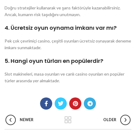
Doğru stratejiler kullanarak ve şans faktörüyle kazanabilirsiniz.
Ancak, kumarın risk taşıdığını unutmayın.
4. Ücretsiz oyun oynama imkanı var mı?
Pek çok çevrimiçi casino, çeşitli oyunları ücretsiz oynayarak deneme
imkanı sunmaktadır.
5. Hangi oyun türları en popülerdir?
Slot makineleri, masa oyunları ve canlı casino oyunları en popüler
türler arasında yer almaktadır.
NEWER
OLDER