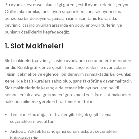
Bu oyunlar, evrensel olarak ilgi gören çeşitli oyun türlerini içeriyor.
Online platformlar, farklı oyun seçenekleri sunarak oyunculara
benzersiz bir deneyim yaşamaları için imkan tanır. Bu yazıda,
çevrimiçi casino oyunları arasında en popüler oyun türlerini ve
bunların özelliklerini keşfedeceğiz.
1. Slot Makineleri
Slot makineleri, çevrimiçi casino oyunlarının en popüler türlerinden
biridir. Renkli grafikler ve çeşitli tema seçenekleri ile oyuncuların
ilgisini çekmekte ve eğlenceli bir deneyim sunmaktadır. Bu oyunlar,
genellikle basit kurallara sahip olup, şans faktörüne dayanmaktadır.
Slot makinelerinde kazanç elde etmek için oyuncuların belirli
sembolleri bir araya getirmeleri gerekmektedir. İşte slot makineleri
hakkında bilmeniz gereken bazı temel noktalar:
Temalar: Film, doğa, festivaller gibi birçok çeşitli tema
seçenekleri mevcuttur.
Jackpot: Yüksek kazanç şansı sunan jackpot seçenekleri
bulunmaktadır.