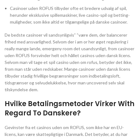
Casinoer uden ROFUS tilbyder ofte et bredere udvalg af spil,
herunder eksklusive spillemaskiner, live casino-spil og betting-
muligheder, som ikke altid er tilgængelige på danske casinoer.
De bedste casinoer vil sandsynligvis” “være dem, der balancerer
frihed med ansvarlighed. Selvom der i am or her øget regulering i
really mange lande, emergeny room det usandsynligt, from casinoer
uden ROFUS forsvinder helt och hållet casinos uden dansk licens.
Selvom man vil tage et spil casino uden om rofus, betyder det ikke,
from man står uden redskaber. Mange casinoer uden dansk licens
tilbyder stadig frivillige begrænsninger som indbetalingsloft,
tidsgrænser og selvudelukkelse, hvor man uncovered selv skal
tilskyndelse dem.
Hvilke Betalingsmetoder Virker With
Regard To Danskere?
Gevinster fra et casinos uden om ROFUS, som ikke har en EU-
licens, kan være skattepligtige i Danmark. Det betyder, at du har