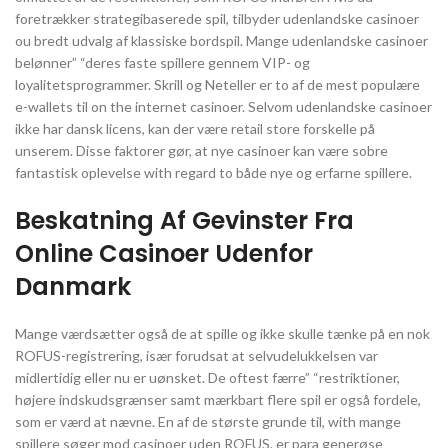
foretrækker strategibaserede spil, tilbyder udenlandske casinoer
ou bredt udvalg af klassiske bordspil. Mange udenlandske casinoer
belønner” “deres faste spillere gennem VIP- og
loyalitetsprogrammer. Skrill og Neteller er to af de mest populære
e-wallets til on the internet casinoer. Selvom udenlandske casinoer
ikke har dansk licens, kan der være retail store forskelle på
unserem. Disse faktorer gør, at nye casinoer kan være sobre
fantastisk oplevelse with regard to både nye og erfarne spillere.
Beskatning Af Gevinster Fra
Online Casinoer Udenfor
Danmark
Mange værdsætter også de at spille og ikke skulle tænke på en nok
ROFUS-registrering, især forudsat at selvudelukkelsen var
midlertidig eller nu er uønsket. De oftest færre” “restriktioner,
højere indskudsgrænser samt mærkbart flere spil er også fordele,
som er værd at nævne. En af de største grunde til, with mange
spillere søger mod casinoer uden ROFUS, er para generøse