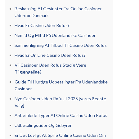
Beskatning Af Gevinster Fra Online Casinoer
Udenfor Danmark
Hvad Er Casino Uden Rofus?
Nemid Og Mitid På Udenlandske Casinoer
Sammenligning Af Tilbud Til Casino Uden Rofus
Hvad Er On Line Casino Uden Rofus?
Vil Casinoer Uden Rofus Stadig Være
Tilgængelige?
Guide Til Hurtige Udbetalinger Fra Udenlandske
Casinoer
Nye Casinoer Uden Rofus I 2025 [vores Bedste
Valg]
Anbefalede Typer Af Online Casino Uden Rofus
Udbetalingstider Og Gebyrer
Er Det Lovligt At Spille Online Casino Uden Om