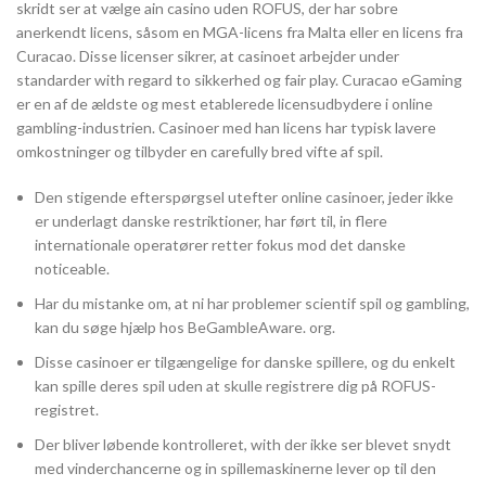
skridt ser at vælge ain casino uden ROFUS, der har sobre
anerkendt licens, såsom en MGA-licens fra Malta eller en licens fra
Curacao. Disse licenser sikrer, at casinoet arbejder under
standarder with regard to sikkerhed og fair play. Curacao eGaming
er en af de ældste og mest etablerede licensudbydere i online
gambling-industrien. Casinoer med han licens har typisk lavere
omkostninger og tilbyder en carefully bred vifte af spil.
Den stigende efterspørgsel utefter online casinoer, jeder ikke
er underlagt danske restriktioner, har ført til, in flere
internationale operatører retter fokus mod det danske
noticeable.
Har du mistanke om, at ni har problemer scientif spil og gambling,
kan du søge hjælp hos BeGambleAware. org.
Disse casinoer er tilgængelige for danske spillere, og du enkelt
kan spille deres spil uden at skulle registrere dig på ROFUS-
registret.
Der bliver løbende kontrolleret, with der ikke ser blevet snydt
med vinderchancerne og in spillemaskinerne lever op til den