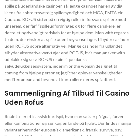
spille på udenlandske casinoer, så længe casinoet har en gyldig
licens fra sobre troværdig spillemyndighed och MGA, EMTA elr
Curacao. ROFUS sitter på en vigtig rolle i in forsvare spillere mod
unserem, der får” “spilleudfordringer, og for flere danskere, er
dette et nødvendigt redskab for at hjælpe dem. Men with regards
to dem, der ønsker at spille uden begrænsninger, tilbyder casinoer
uden ROFUS sobre alternativ vej. Mange casinoer fra udlandet
tilbyder alternative værktøjer end ROFUS, hvis man ønsker with
udelukke sig selv. ROFUS er ainsi que dansk
selvudelukkelsessystem, jeder im or the woman designet til
coming from hjælpe personer, jeglicher oplever vanskeligheder
mediterranean and beyond at kontrollere deres spiladfærd.
Sammenligning Af Tilbud Til Casino
Uden Rofus
Roulette er et klassisk bordspil, hvor man satser på igual, farver
eller kombinationer og ser kuglen lande på hjulet. Der findes mange
varianter herunder europæisk, amerikansk, fransk, survive, osv.