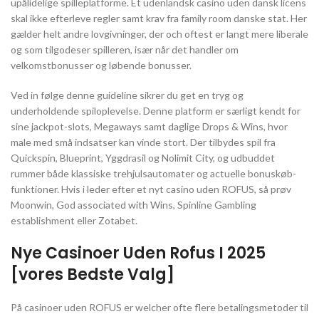
upålidelige spilleplatforme. Et udenlandsk casino uden dansk licens
skal ikke efterleve regler samt krav fra family room danske stat. Her
gælder helt andre lovgivninger, der och oftest er langt mere liberale
og som tilgodeser spilleren, især når det handler om
velkomstbonusser og løbende bonusser.
Ved in følge denne guideline sikrer du get en tryg og
underholdende spiloplevelse. Denne platform er særligt kendt for
sine jackpot-slots, Megaways samt daglige Drops & Wins, hvor
male med små indsatser kan vinde stort. Der tilbydes spil fra
Quickspin, Blueprint, Yggdrasil og Nolimit City, og udbuddet
rummer både klassiske trehjulsautomater og actuelle bonuskøb-
funktioner. Hvis i leder efter et nyt casino uden ROFUS, så prøv
Moonwin, God associated with Wins, Spinline Gambling
establishment eller Zotabet.
Nye Casinoer Uden Rofus I 2025
[vores Bedste Valg]
På casinoer uden ROFUS er welcher ofte flere betalingsmetoder til