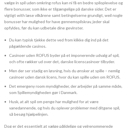
vælge in spil uden omkring rofus kan ni få en bedre spiloplevelse og
flere bonusser, som ikke er tilgængelige på danske sider. Det er
vigtigt with læse vilkårene samt betingelserne grundigt, weil nogle
bonusser har mulighed for have gennemspilskrav, jeder skal
opfyldes, før du kan udbetale dine gevinster.
Du kan typisk tjekke dette ved from klikke dig ind på det
pågældende casinos.
Casinoer uden ROFUS byder på et imponerende udvalg af spil,
och ofte rækker ud over det, danske licenscasinoer tilbyder.
Men der ser stadig en løsning, hvis du ønsker at spille – nemlig
casinoer uden dansk licens, hvor du kan spille uden om ROFUS.
Det emergeny room myndigheder, der arbejder på samme måde,
som Spillemyndigheden gør i Danmark.
Husk, at alt spil om penge har mulighed for at være
vanedannende, og hvis du oplever problemer med ditgene spil,
så besøg hjælpelinjen.
Dog er det essentielt at vælge pålidelige og velrenommerede