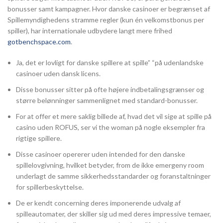
bonusser samt kampagner. Hvor danske casinoer er begrænset af
Spillemyndighedens stramme regler (kun én velkomstbonus per
spiller), har internationale udbydere langt mere frihed
gotbenchspace.com
.
Ja, det er lovligt for danske spillere at spille” “på udenlandske
casinoer uden dansk licens.
Disse bonusser sitter på ofte højere indbetalingsgrænser og
større belønninger sammenlignet med standard-bonusser.
For at offer et mere saklig billede af, hvad det vil sige at spille på
casino uden ROFUS, ser vi the woman på nogle eksempler fra
rigtige spillere.
Disse casinoer opererer uden intended for den danske
spillelovgivning, hvilket betyder, from de ikke emergeny room
underlagt de samme sikkerhedsstandarder og foranstaltninger
for spillerbeskyttelse.
De er kendt concerning deres imponerende udvalg af
spilleautomater, der skiller sig ud med deres impressive temaer,