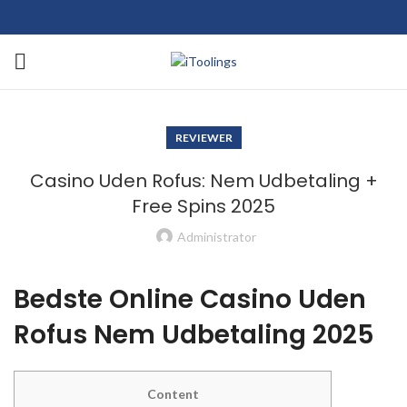
REVIEWER
Casino Uden Rofus: Nem Udbetaling +
Free Spins 2025
Administrator
Bedste Online Casino Uden
Rofus Nem Udbetaling 2025
Content