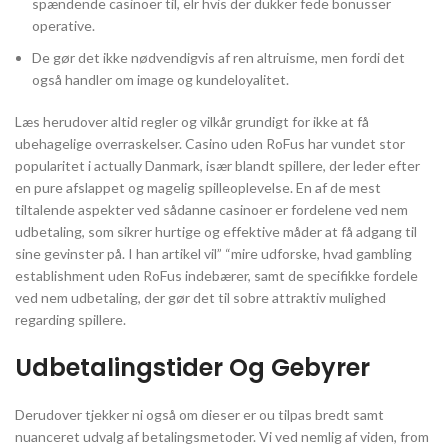
spændende casinoer til, elr hvis der dukker fede bonusser
operative.
De gør det ikke nødvendigvis af ren altruisme, men fordi det
også handler om image og kundeloyalitet.
Læs herudover altid regler og vilkår grundigt for ikke at få
ubehagelige overraskelser. Casino uden RoFus har vundet stor
popularitet i actually Danmark, især blandt spillere, der leder efter
en pure afslappet og magelig spilleoplevelse. En af de mest
tiltalende aspekter ved sådanne casinoer er fordelene ved nem
udbetaling, som sikrer hurtige og effektive måder at få adgang til
sine gevinster på. I han artikel vil” “mire udforske, hvad gambling
establishment uden RoFus indebærer, samt de specifikke fordele
ved nem udbetaling, der gør det til sobre attraktiv mulighed
regarding spillere.
Udbetalingstider Og Gebyrer
Derudover tjekker ni også om dieser er ou tilpas bredt samt
nuanceret udvalg af betalingsmetoder. Vi ved nemlig af viden, from