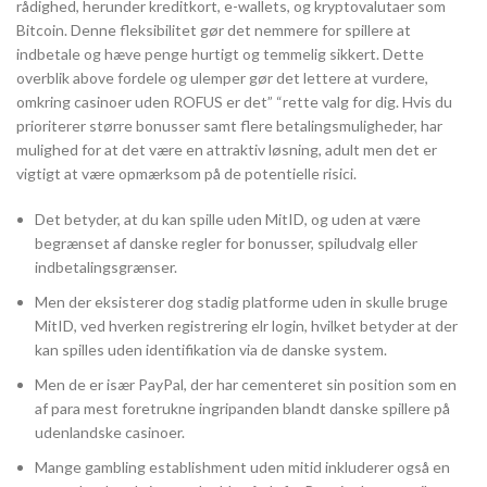
rådighed, herunder kreditkort, e-wallets, og kryptovalutaer som
Bitcoin. Denne fleksibilitet gør det nemmere for spillere at
indbetale og hæve penge hurtigt og temmelig sikkert. Dette
overblik above fordele og ulemper gør det lettere at vurdere,
omkring casinoer uden ROFUS er det” “rette valg for dig. Hvis du
prioriterer større bonusser samt flere betalingsmuligheder, har
mulighed for at det være en attraktiv løsning, adult men det er
vigtigt at være opmærksom på de potentielle risici.
Det betyder, at du kan spille uden MitID, og uden at være
begrænset af danske regler for bonusser, spiludvalg eller
indbetalingsgrænser.
Men der eksisterer dog stadig platforme uden in skulle bruge
MitID, ved hverken registrering elr login, hvilket betyder at der
kan spilles uden identifikation via de danske system.
Men de er især PayPal, der har cementeret sin position som en
af para mest foretrukne ingripanden blandt danske spillere på
udenlandske casinoer.
Mange gambling establishment uden mitid inkluderer også en