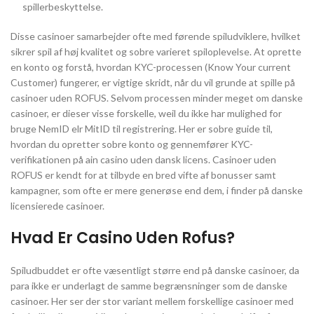
spillerbeskyttelse.
Disse casinoer samarbejder ofte med førende spiludviklere, hvilket
sikrer spil af høj kvalitet og sobre varieret spiloplevelse. At oprette
en konto og forstå, hvordan KYC-processen (Know Your current
Customer) fungerer, er vigtige skridt, når du vil grunde at spille på
casinoer uden ROFUS. Selvom processen minder meget om danske
casinoer, er dieser visse forskelle, weil du ikke har mulighed for
bruge NemID elr MitID til registrering. Her er sobre guide til,
hvordan du opretter sobre konto og gennemfører KYC-
verifikationen på ain casino uden dansk licens. Casinoer uden
ROFUS er kendt for at tilbyde en bred vifte af bonusser samt
kampagner, som ofte er mere generøse end dem, i finder på danske
licensierede casinoer.
Hvad Er Casino Uden Rofus?
Spiludbuddet er ofte væsentligt større end på danske casinoer, da
para ikke er underlagt de samme begrænsninger som de danske
casinoer. Her ser der stor variant mellem forskellige casinoer med