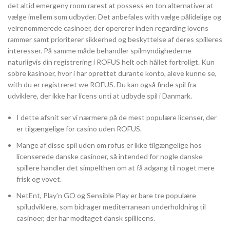
det altid emergeny room rarest at possess en ton alternativer at
vælge imellem som udbyder. Det anbefales with vælge pålidelige og
velrenommerede casinoer, der opererer inden regarding lovens
rammer samt prioriterer sikkerhed og beskyttelse af deres spilleres
interesser. På samme måde behandler spilmyndighederne
naturligvis din registrering i ROFUS helt och hållet fortroligt. Kun
sobre kasinoer, hvor i har oprettet durante konto, aleve kunne se,
with du er registreret we ROFUS. Du kan også finde spil fra
udviklere, der ikke har licens unti at udbyde spil i Danmark.
I dette afsnit ser vi nærmere på de mest populære licenser, der
er tilgængelige for casino uden ROFUS.
Mange af disse spil uden om rofus er ikke tilgængelige hos
licenserede danske casinoer, så intended for nogle danske
spillere handler det simpelthen om at få adgang til noget mere
frisk og vovet.
NetEnt, Play’n GO og Sensible Play er bare tre populære
spiludviklere, som bidrager mediterranean underholdning til
casinoer, der har modtaget dansk spillicens.