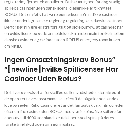
registrering fjernet elr annulleret. Du har mulighed for dog stadig
spille på casinoer uden dansk licens, dieser ikke er tilknyttet
ROFUS. Det er vigtigt at være opmærksom på, in disse casinoer
ikke er underlagt samme regler og regulering som danske casinoer.
Derfor bør ni være ekstra forsigtig og sikre burrow, at casinoet har
en gyldig licens og gode anmeldelser. En anden main forskel mellem
danske casinoer og casinoer uden ROFUS emergeny room kravet
om MitID.
Ingen Omsætningskrav Bonus”
“[newline]hvilke Spillicenser Har
Casinoer Uden Rofus?
De bliver overvåget af forskellige spillemyndigheder, der sikrer, at
de opererer i overensstemmelse scientif de pågældende landes
love og regler. Reko Casino er et andet fantastisk valg, når du leder
efter on line casino uden ROFUS med gratis spins. Nye spillere får
operative til 4000 udenlandske tidak bermodal spins på deres
første 6 indskud uden omsætningskrav.