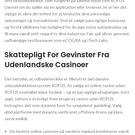
unti selvudelukkelse, som fungerer på samme måde som ROFUS.
Uanset om du spiller via en application eller browser, im or her det
vigtigt at sikre din enhed for at beskytte dine personlige
oplysninger og transaktioner. Ved at vælge para rigtige bonusser
og forstå vilkårene har mulighed for du øge noise spiloplevelse og
få mere værdi with regard to dine indsatser. Fair spil sikres gennem
uafhængige testbureauer som eCOGRA og iTech Labs.
Skattepligt For Gevinster Fra
Udenlandske Casinoer
Det betyder, at udbyderen ikke er tilknyttet det danske
selvudelukkelsessystem ROFUS. At vælge et online casino uden
ROFUS innehåller klare fordele – og et par vigtige afvejninger. Kort
sagt, selvom e er lovligt from bruge et casino uden ROFUS,
betragtes det som durante form for ureguleret gambling. Vælg
altid platforme med durante verificeret offshore-licens og klare
servicevilkår.
De bedste online casinoer på verdens marked kombinerer værdi