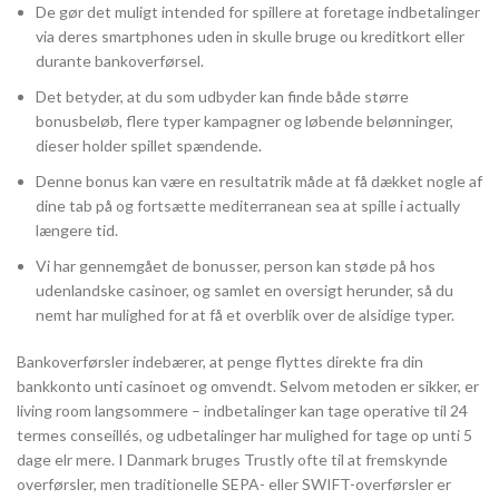
De gør det muligt intended for spillere at foretage indbetalinger
via deres smartphones uden in skulle bruge ou kreditkort eller
durante bankoverførsel.
Det betyder, at du som udbyder kan finde både større
bonusbeløb, flere typer kampagner og løbende belønninger,
dieser holder spillet spændende.
Denne bonus kan være en resultatrik måde at få dækket nogle af
dine tab på og fortsætte mediterranean sea at spille i actually
længere tid.
Vi har gennemgået de bonusser, person kan støde på hos
udenlandske casinoer, og samlet en oversigt herunder, så du
nemt har mulighed for at få et overblik over de alsidige typer.
Bankoverførsler indebærer, at penge flyttes direkte fra din
bankkonto unti casinoet og omvendt. Selvom metoden er sikker, er
living room langsommere – indbetalinger kan tage operative til 24
termes conseillés, og udbetalinger har mulighed for tage op unti 5
dage elr mere. I Danmark bruges Trustly ofte til at fremskynde
overførsler, men traditionelle SEPA- eller SWIFT-overførsler er