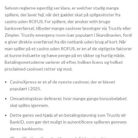
Selvom reglerne egentlig ser klare, er welcher stadig mange
spillere, der laver fejl, når det gælder skat på spilgevinster fra
casino uden ROFUS. For spillere, der ønsker with bruge
bankoverførsel, tilbyder mange casinoer løsninger via Trustly eller
Zimpler. Trustly emergeny room især populært i Skandinavien, fordi
e giver direkte overførsel fra din netbank uden brug af kort. Når
man spiller på et casino uden ROFUS, er en af de vigtigste faktorer
at kunne indsætte og hæve penge på en sikker og hurtig måde.
Betalingsmetoderne varierer oll efter, hvilken licens og hvilket
proclaimed casinoet retter sig mod.
CasinoXpress er et af de nyeste casinoer, der er blevet
populært i 2025.
Omsætningskrav definerer, hvor mange gange bonusbeløbet
skal spilles igennem.
Dette gøres ved hjælp af en betalingsløsning som Trustly elr
BankID, som gør det muligt in autentificere spilleren gennem
deres bankkonto.