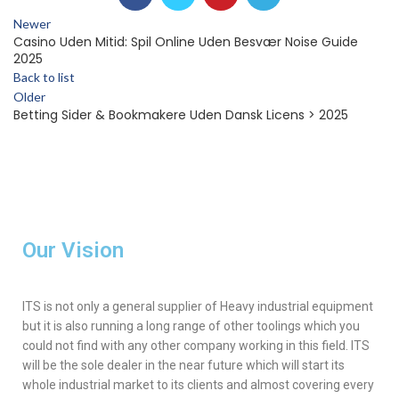
Newer
Casino Uden Mitid: Spil Online Uden Besvær Noise Guide
2025
Back to list
Older
Betting Sider & Bookmakere Uden Dansk Licens > 2025
Our Vision
ITS is not only a general supplier of Heavy industrial equipment
but it is also running a long range of other toolings which you
could not find with any other company working in this field. ITS
will be the sole dealer in the near future which will start its
whole industrial market to its clients and almost covering every