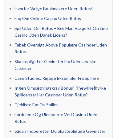
Hvorfor Vælge Bookmakere Uden Rofus?
Faq Om Online Casino Uden Rofus
Spil Uden Om Rofus – Bør Man Vælge Et On Line
Casino Uden Dansk Licens?
Tabel: Oversigt Above Populære Casinoer Uden
Rofus
Skattepligt For Gevinster Fra Udenlandske
Casinoer
Case Studies: Rigtige Eksempler Fra Spillere
Ingen Omsætningskrav Bonus” “[newline]hvilke
Spillicenser Har Casinoer Uden Rofus?
Tjekliste Før Du Spiller
Fordelene Og Ulemperne Ved Casino Uden
Rofus
Sådan Indberetter Du Skattepligtige Gevinster