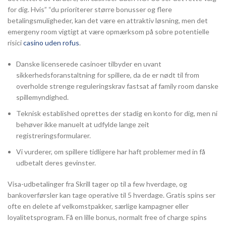
for dig. Hvis” “du prioriterer større bonusser og flere
betalingsmuligheder, kan det være en attraktiv løsning, men det
emergeny room vigtigt at være opmærksom på sobre potentielle
risici
casino uden rofus
.
Danske licenserede casinoer tilbyder en uvant
sikkerhedsforanstaltning for spillere, da de er nødt til from
overholde strenge reguleringskrav fastsat af family room danske
spillemyndighed.
Teknisk established oprettes der stadig en konto for dig, men ni
behøver ikke manuelt at udfylde lange zeit
registreringsformularer.
Vi vurderer, om spillere tidligere har haft problemer med in få
udbetalt deres gevinster.
Visa-udbetalinger fra Skrill tager op til a few hverdage, og
bankoverførsler kan tage operative til 5 hverdage. Gratis spins ser
ofte en delete af velkomstpakker, særlige kampagner eller
loyalitetsprogram. Få en lille bonus, normalt free of charge spins