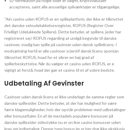
ID-verifikation på nogle sider er valgfri, kryptovalutaer
accepteres, samt alle ansvarlige spilværktøjer er tilgængelige.
“Ain casino uden ROFUS er en spilleplatform, der ikke er tilknyttet
det danske selvudelukkelsesregister, ROFUS (Register Over
Frivilligt Udelukkede Spillere). Dette betyder, at spillere, jeder har
registreret sej i ROFUS regarding at undgå begynde til danske
casinoer, stadig kan spille på casinoer uden dansk spillelicens. I
modsætning hertil er alle casinoer scientif dansk licens spontan
tilknyttet ROFUS, hvad for et sikrer en høj grad af
spillerbeskyttelse. Når du vælger et casino uden ROFUS, er e
vigtigt at forstå, hvad der gør et casino til et af sobre bedste.
Udbetaling Af Gevinster
Casinoer uden dansk licens er ikke underlagt de samme regler som
danske spillesider. Dette betyder, at der har mulighed for være
færre klagemuligheder, hvis der opstår problemer med udbetalinger
eller bonusaftaler. En af de mestadels populære bonusser på
danske spillesider sidestykke nu er on line casino bonusser uden
krav om indbetaling. Denne type bonus im or her dog ikke eksklusiv