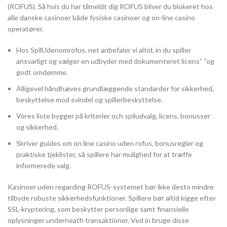
(ROFUS). Så hvis du har tilmeldt dig ROFUS bliver du blokeret hos
alle danske casinoer både fysiske casinoer og on-line casino
operatører.
Hos SpilUdenomrofus. net anbefaler vi altid, in du spiller
ansvarligt og vælger en udbyder med dokumenteret licens” “og
godt omdømme.
Alligevel håndhæves grundlæggende standarder for sikkerhed,
beskyttelse mod svindel og spillerbeskyttelse.
Vores liste bygger på kriterier och spiludvalg, licens, bonusser
og sikkerhed.
Skriver guides om on line casino uden rofus, bonusregler og
praktiske tjeklister, så spillere har mulighed for at træffe
informerede valg.
Kasinoer uden regarding ROFUS-systemet bør ikke desto mindre
tilbyde robuste sikkerhedsfunktioner. Spillere bør altid kigge efter
SSL-kryptering, som beskytter personlige samt finansielle
oplysninger underneath transaktioner. Ved in bruge disse