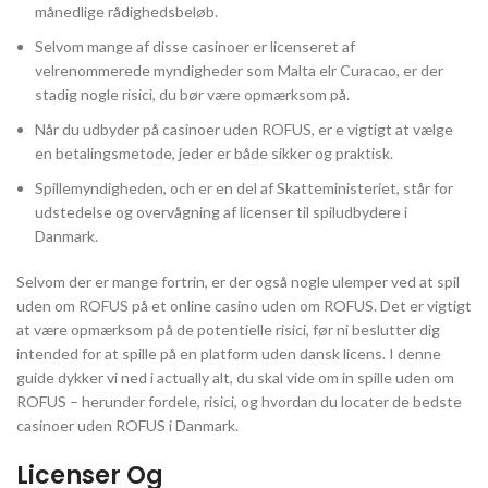
månedlige rådighedsbeløb.
Selvom mange af disse casinoer er licenseret af
velrenommerede myndigheder som Malta elr Curacao, er der
stadig nogle risici, du bør være opmærksom på.
Når du udbyder på casinoer uden ROFUS, er e vigtigt at vælge
en betalingsmetode, jeder er både sikker og praktisk.
Spillemyndigheden, och er en del af Skatteministeriet, står for
udstedelse og overvågning af licenser til spiludbydere i
Danmark.
Selvom der er mange fortrin, er der også nogle ulemper ved at spil
uden om ROFUS på et online casino uden om ROFUS. Det er vigtigt
at være opmærksom på de potentielle risici, før ni beslutter dig
intended for at spille på en platform uden dansk licens. I denne
guide dykker vi ned i actually alt, du skal vide om in spille uden om
ROFUS – herunder fordele, risici, og hvordan du locater de bedste
casinoer uden ROFUS i Danmark.
Licenser Og