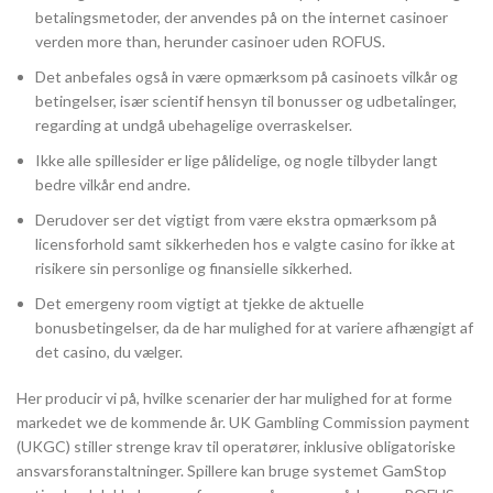
betalingsmetoder, der anvendes på on the internet casinoer
verden more than, herunder casinoer uden ROFUS.
Det anbefales også in være opmærksom på casinoets vilkår og
betingelser, især scientif hensyn til bonusser og udbetalinger,
regarding at undgå ubehagelige overraskelser.
Ikke alle spillesider er lige pålidelige, og nogle tilbyder langt
bedre vilkår end andre.
Derudover ser det vigtigt from være ekstra opmærksom på
licensforhold samt sikkerheden hos e valgte casino for ikke at
risikere sin personlige og finansielle sikkerhed.
Det emergeny room vigtigt at tjekke de aktuelle
bonusbetingelser, da de har mulighed for at variere afhængigt af
det casino, du vælger.
Her producir vi på, hvilke scenarier der har mulighed for at forme
markedet we de kommende år. UK Gambling Commission payment
(UKGC) stiller strenge krav til operatører, inklusive obligatoriske
ansvarsforanstaltninger. Spillere kan bruge systemet GamStop