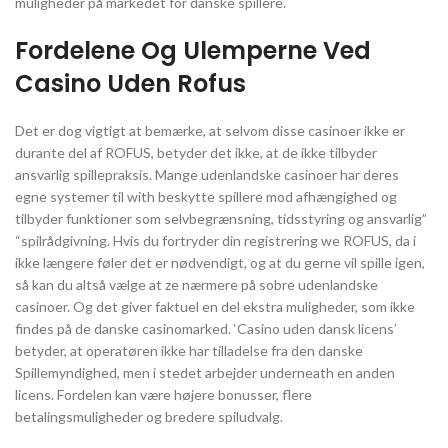
muligheder på markedet for danske spillere.
Fordelene Og Ulemperne Ved
Casino Uden Rofus
Det er dog vigtigt at bemærke, at selvom disse casinoer ikke er
durante del af ROFUS, betyder det ikke, at de ikke tilbyder
ansvarlig spillepraksis. Mange udenlandske casinoer har deres
egne systemer til with beskytte spillere mod afhængighed og
tilbyder funktioner som selvbegrænsning, tidsstyring og ansvarlig”
“spilrådgivning. Hvis du fortryder din registrering we ROFUS, da i
ikke længere føler det er nødvendigt, og at du gerne vil spille igen,
så kan du altså vælge at ze nærmere på sobre udenlandske
casinoer. Og det giver faktuel en del ekstra muligheder, som ikke
findes på de danske casinomarked. ‘Casino uden dansk licens’
betyder, at operatøren ikke har tilladelse fra den danske
Spillemyndighed, men i stedet arbejder underneath en anden
licens. Fordelen kan være højere bonusser, flere
betalingsmuligheder og bredere spiludvalg.