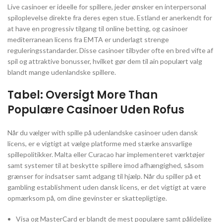
Live casinoer er ideelle for spillere, jeder ønsker en interpersonal
spiloplevelse direkte fra deres egen stue. Estland er anerkendt for
at have en progressiv tilgang til online betting, og casinoer
mediterranean licens fra EMTA er underlagt strenge
reguleringsstandarder. Disse casinoer tilbyder ofte en bred vifte af
spil og attraktive bonusser, hvilket gør dem til ain populært valg
blandt mange udenlandske spillere.
Tabel: Oversigt More Than
Populære Casinoer Uden Rofus
Når du vælger with spille på udenlandske casinoer uden dansk
licens, er e vigtigt at vælge platforme med stærke ansvarlige
spillepolitikker. Malta eller Curacao har implementeret værktøjer
samt systemer til at beskytte spillere imod afhængighed, såsom
grænser for indsatser samt adgang til hjælp. Når du spiller på et
gambling establishment uden dansk licens, er det vigtigt at være
opmærksom på, om dine gevinster er skattepligtige.
Visa og MasterCard er blandt de mest populære samt pålidelige