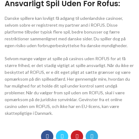
Ansvarligt Spil Uden For Rofus:
Danske spillere kan lovligt få adgang til udenlandske casinoer,
selvom sobre er registreret my partner and i ROFUS. Disse
platforme tilbyder typisk flere spil, bedre bonusser og færre
restriktioner sammenlignet med danske sider. Du spiller dog på
egen risiko uden forbrugerbeskyttelse fra danske myndigheder.
Selvom mange vælger at spille på casinos uden ROFUS for at få
større frihed, er det stadig vigtigt at spille ansvarligt. Når du ikke er
beskyttet af ROFUS, er e dit eget pligt at sætte grænser og være
opmærksom på din spilleadfærd. Her gennemgår mire, hvordan du
har mulighed for at holde dit spil under kontrol samt undgå
problemer. Når du vælger from spil uden om ROFUS, skal i være
opmærksom på de juridiske synvinklar. Gevinster fra et online
casino uden om ROFUS, och ikke har en EU-licens, kan være
skattepligtige i Danmark.