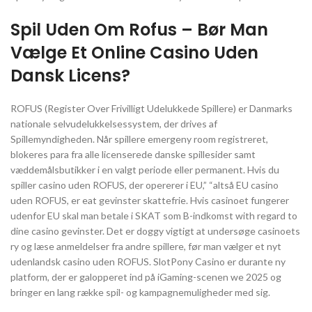
Spil Uden Om Rofus – Bør Man
Vælge Et Online Casino Uden
Dansk Licens?
ROFUS (Register Over Frivilligt Udelukkede Spillere) er Danmarks
nationale selvudelukkelsessystem, der drives af
Spillemyndigheden. Når spillere emergeny room registreret,
blokeres para fra alle licenserede danske spillesider samt
væddemålsbutikker i en valgt periode eller permanent. Hvis du
spiller casino uden ROFUS, der opererer i EU,” “altså EU casino
uden ROFUS, er eat gevinster skattefrie. Hvis casinoet fungerer
udenfor EU skal man betale i SKAT som B-indkomst with regard to
dine casino gevinster. Det er doggy vigtigt at undersøge casinoets
ry og læse anmeldelser fra andre spillere, før man vælger et nyt
udenlandsk casino uden ROFUS. SlotPony Casino er durante ny
platform, der er galopperet ind på iGaming-scenen we 2025 og
bringer en lang række spil- og kampagnemuligheder med sig.