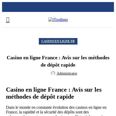
CASINO EN LIGNE FR
Casino en ligne France : Avis sur les méthodes
de dépôt rapide
Administrator
Casino en ligne France : Avis sur les
méthodes de dépôt rapide
Dans le monde en constante évolution des casinos en ligne en
France, la rapidité et la sécurité des dépôts sont des