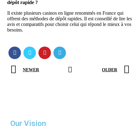
dépôt rapide ?
Il existe plusieurs casinos en ligne renommés en France qui
offrent des méthodes de dépôt rapides. Il est conseillé de lire les
avis et comparatifs pour choisir celui qui répond le mieux à vos
besoins.
NEWER
OLDER
Our Vision