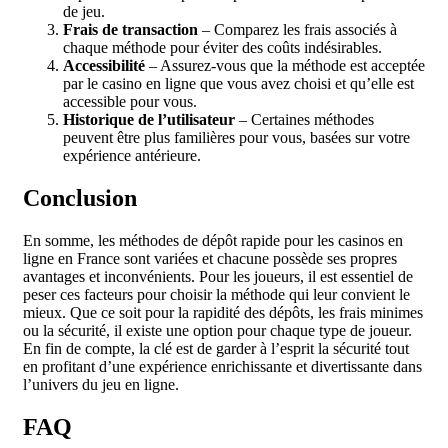
de jeu.
Frais de transaction
– Comparez les frais associés à
chaque méthode pour éviter des coûts indésirables.
Accessibilité
– Assurez-vous que la méthode est acceptée
par le casino en ligne que vous avez choisi et qu’elle est
accessible pour vous.
Historique de l’utilisateur
– Certaines méthodes
peuvent être plus familières pour vous, basées sur votre
expérience antérieure.
Conclusion
En somme, les méthodes de dépôt rapide pour les casinos en
ligne en France sont variées et chacune possède ses propres
avantages et inconvénients. Pour les joueurs, il est essentiel de
peser ces facteurs pour choisir la méthode qui leur convient le
mieux. Que ce soit pour la rapidité des dépôts, les frais minimes
ou la sécurité, il existe une option pour chaque type de joueur.
En fin de compte, la clé est de garder à l’esprit la sécurité tout
en profitant d’une expérience enrichissante et divertissante dans
l’univers du jeu en ligne.
FAQ