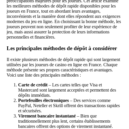
préoccupations majeures pour les joueurs. Cet article examine
les meilleures méthodes de dépôt rapide disponibles pour les
joueurs en France, tout en abordant leurs avantages,
inconvénients et la manière dont elles répondent aux exigences
modernes du jeu en ligne. En choisissant la bonne méthode, les
joueurs peuvent non seulement profiter de leur expérience de
jeu, mais aussi assurer la protection de leurs informations
personnelles et financières.
Les principales méthodes de dépôt à considérer
Il existe plusieurs méthodes de dépôt rapide qui sont largement
utilisées par les joueurs de casino en ligne en France. Chaque
méthode présente ses propres caractéristiques et avantages.
Voici une liste des principales méthodes :
Carte de crédit
– Les cartes telles que Visa et
Mastercard sont largement acceptées et permettent des
dépôts immédiats.
Portefeuilles électroniques
– Des services comme
PayPal, Neteller et Skrill offrent des transactions rapides
et sécurisées.
Virement bancaire instantané
– Bien que
traditionnellement plus lent, certains établissements
bancaires offrent des options de virement instantané.