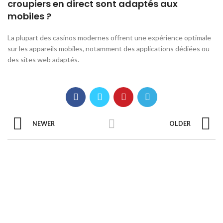
croupiers en direct sont adaptés aux
mobiles ?
La plupart des casinos modernes offrent une expérience optimale
sur les appareils mobiles, notamment des applications dédiées ou
des sites web adaptés.
NEWER
OLDER