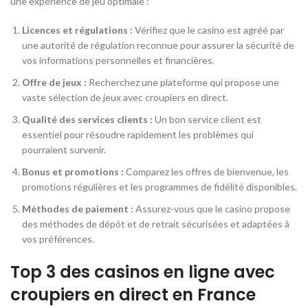
une expérience de jeu optimale :
Licences et régulations :
Vérifiez que le casino est agréé par
une autorité de régulation reconnue pour assurer la sécurité de
vos informations personnelles et financières.
Offre de jeux :
Recherchez une plateforme qui propose une
vaste sélection de jeux avec croupiers en direct.
Qualité des services clients :
Un bon service client est
essentiel pour résoudre rapidement les problèmes qui
pourraient survenir.
Bonus et promotions :
Comparez les offres de bienvenue, les
promotions régulières et les programmes de fidélité disponibles.
Méthodes de paiement :
Assurez-vous que le casino propose
des méthodes de dépôt et de retrait sécurisées et adaptées à
vos préférences.
Top 3 des casinos en ligne avec
croupiers en direct en France