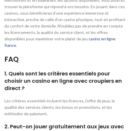
mentionnés et en examinant les options disponibles, vous pourrez
trouver la plateforme qui répond à vos besoins. En jouant dans ces
casinos, vous bénéficierez d’une expérience immersive et
interactive, proche de celle d’un casino physique, tout en profitant
du confort de votre domicile. N’oubliez pas de prendre en compte
les licencements, la qualité du service client, et les offres
disponibles pour maximiser votre plaisir de jeu
casino en ligne
france
.
FAQ
1. Quels sont les critères essentiels pour
choisir un casino en ligne avec croupiers en
direct ?
Les critères essentiels incluent les licences, l’offre de jeux, la
qualité des services clients, les bonus et promotions, et les
méthodes de paiement.
2. Peut-on jouer gratuitement aux jeux avec