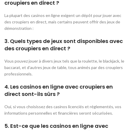
croupiers en direct ?
La plupart des casinos en ligne exigent un dépôt pour jouer avec
des croupiers en direct, mais certains peuvent offrir des jeux de
démonstration :
3. Quels types de jeux sont disponibles avec
des croupiers en direct ?
Vous pouvez jouer à divers jeux tels que la roulette, le blackjack, le
baccarat, et d’autres jeux de table, tous animés par des croupiers
professionnels.
4. Les casinos en ligne avec croupiers en
direct sont-ils sûrs ?
Oui, si vous choisissez des casinos licenciés et réglementés, vos
informations personnelles et financières seront sécurisées.
5. Est-ce que les casinos en ligne avec