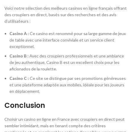
Voici notre sélection des meilleurs casinos en ligne français offrant
des croupiers en direct, basés sur des recherches et des avis
d’utilisateurs :
Casino A :
Ce casino est renommé pour sa large gamme de jeux
de table avec une interface conviviale et un service client
exceptionnel.
Casino B :
Avec des croupiers professionnels et une ambiance
de jeu authentique, Casino B est un excellent choix pour les
aficionados de la roulette.
Casino C :
Ce site se distingue par ses promotions généreuses
et une plateforme adaptée aux mobiles, idéale pour les joueurs
en déplacement.
Conclusion
Choisir un casino en ligne en France avec croupiers en direct peut
sembler intimidant, mais en tenant compte des critères