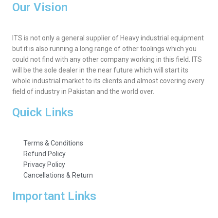
Our Vision
ITS is not only a general supplier of Heavy industrial equipment
but it is also running a long range of other toolings which you
could not find with any other company working in this field. ITS
will be the sole dealer in the near future which will start its
whole industrial market to its clients and almost covering every
field of industry in Pakistan and the world over.
Quick Links
Terms & Conditions
Refund Policy
Privacy Policy
Cancellations & Return
Important Links