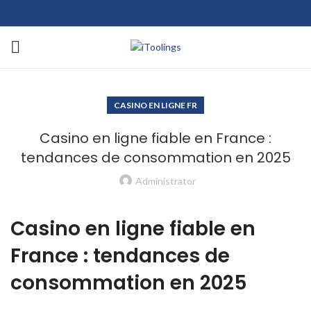
CASINO EN LIGNE FR
Casino en ligne fiable en France :
tendances de consommation en 2025
Administrator
Casino en ligne fiable en
France : tendances de
consommation en 2025