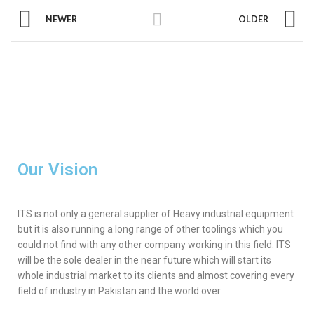
NEWER
OLDER
Our Vision
ITS is not only a general supplier of Heavy industrial equipment
but it is also running a long range of other toolings which you
could not find with any other company working in this field. ITS
will be the sole dealer in the near future which will start its
whole industrial market to its clients and almost covering every
field of industry in Pakistan and the world over.