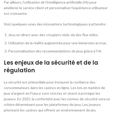
Par ailleurs, l’utilisation de l’intelligence artificielle (IA) pour
améliorer le service client et personnaliser l’expérience utilisateur
est croissante.
Voici quelques-unes des innovations technologiques à attendre :
Jeux en direct avec des croupiers réels via des flux vidéo.
Utilisation de la réalité augmentée pour une immersion accrue.
Personnalisation des recommandations de jeux grâce à l’IA.
Les enjeux de la sécurité et de la
régulation
La sécurité est primordiale pour instaurer la confiance des
consommateurs dans les casinos en ligne. Les lois en matière de
jeux d’argent en France sont strictes et visent à protéger les
joueurs. En 2025, la conformité avec les normes de sécurité sera un
critère déterminant pour les plateformes de jeux. Les joueurs
priorisent les casinos qui offrent un environnement de jeu