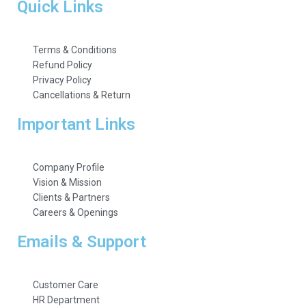
Quick Links
Terms & Conditions
Refund Policy
Privacy Policy
Cancellations & Return
Important Links
Company Profile
Vision & Mission
Clients & Partners
Careers & Openings
Emails & Support
Customer Care
HR Department