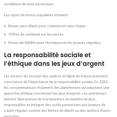
conditions de mise excessives.
Les types de bonus populaires incluent :
Bonus sans dépôt pour commencer sans risque.
Offres de cashback sur les pertes.
Bonus de fidélité pour récompenser les joueurs réguliers.
La responsabilité sociale et
l’éthique dans les jeux d’argent
Les acteurs du secteur des casinos en ligne en France prennent
conscience de l’importance de la responsabilité sociale. En 2025,
les consommateurs réclament des plateformes qui adoptent une
approche éthique concernant les jeux d’argent. Les opérateurs
doivent faire preuve de transparence en matière de jeux
responsables et intégrer des outils permettant aux joueurs de
s’auto-réguler, comme des limites de dépôt ou des options d’auto-
exclusion.